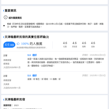
重要資訊
城市重要資訊
根據《天津市生活垃圾管理條例》相關規定，自2020年12月1日起，住宿業不得主動提供牙刷、梳子、浴擦、剃鬚
刀、指甲銼、鞋擦，若需要可諮詢酒店。
天津翰墨軒民宿的真實住客評論(2)
4.6
4.6
4.6
4.6
100%
的人推薦
4.6
/5分
位置
清潔度
服務
設施
永安旅遊評價由真實酒店住客提供的評價。
5.0
極好
評價於：2026年04月03日
訪客
這是一家讓人流連忘返的酒店，每一個細節都讓我感到驚喜。從精美的 裝飾，到舒適的房
商務旅客
間，再到熱情的服務，都讓我感覺到了民宿的用心。 強烈推薦這家！位置便利，服務一
標準間
流，體驗極佳，五星好評無疑！
入住於2026年01月
5.0
極好
評價於：2025年11月23日
訪客
設施：好 衞生：好 環境：👌🏻 服務：好
商務旅客
大床房
入住於2025年11月
天津翰墨軒民宿
開業時間：
2021