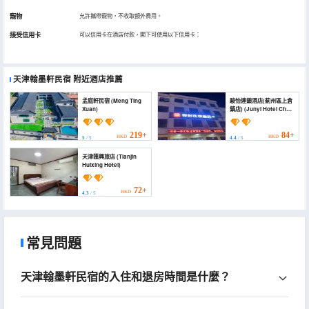
寵物
允許攜帶寵物，不收取額外費用。
接受信用卡
可以信用卡在酒店付款，閣下可使用以下信用卡：
天津翰墨軒民宿
附近酒店推薦
孟庭軒民宿 (Meng Ting
駿怡連鎖酒店(薊州區上倉
Xuan)
鎮店) (Junyi Hotel Chain
(Jizhou District
Shangcang Town
Branch))
219+
84+
HKD
HKD
5
/ 5
4.4
/ 5
天津匯興旅店 (Tianjin
Huixing Hotel)
72+
HKD
4.3
/ 5
常見問題
天津翰墨軒民宿的入住和退房時間是什麼？