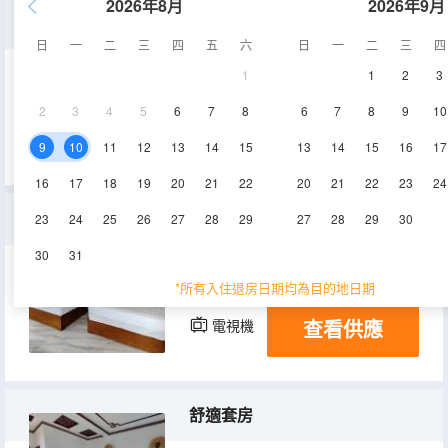
2026年8月
2026年9月
私享單人間
日
一
二
三
四
五
六
日
一
二
三
四
1
1
2
3
15-20㎡
1層
空調
2
3
4
5
6
7
8
6
7
8
9
10
查看供應
電視機
9
10
11
12
13
14
15
13
14
15
16
17
16
17
18
19
20
21
22
20
21
22
23
24
舒適三人間
23
24
25
26
27
28
29
27
28
29
30
30
31
15㎡
1層
空調
*所有入住退房日期均為目的地日期
查看供應
電視機
舒適套房