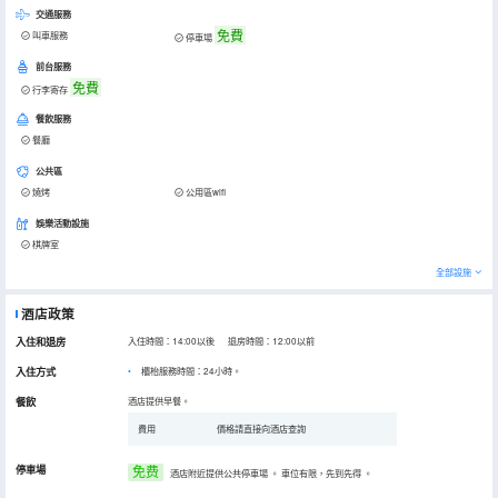
交通服務
免費
叫車服務
停車場
前台服務
免費
行李寄存
餐飲服務
餐廳
公共區
燒烤
公用區wifi
娛樂活動設施
棋牌室
全部設施
酒店政策
入住和退房
入住時間：14:00以後 退房時間：12:00以前
入住方式
櫃枱服務時間：24小時。
餐飲
酒店提供早餐。
費用
價格請直接向酒店查詢
停車場
免费
酒店附近提供公共停車場
。
車位有限，先到先得
。