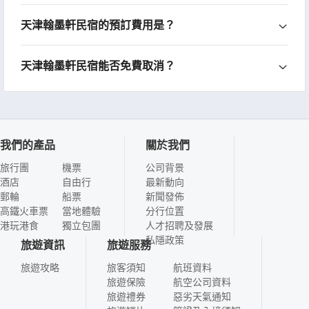
天津翰墨軒民宿的預訂費用是？
天津翰墨軒民宿能否免費取消？
我們的產品
關於我們
旅行團
機票
公司背景
酒店
自由行
最新動向
郵輪
船票
新聞發佈
高鐵火車票
當地體驗
分行位置
港玩港食
獨立包團
人才招聘及發展
私隱政策
旅遊資訊
旅遊服務
旅遊攻略
旅客須知
航班資料
旅遊保險
航空公司資料
旅遊禮券
惡劣天氣通知