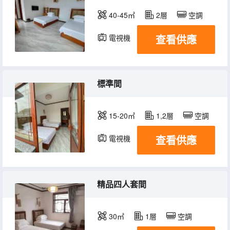
40-45㎡
2層
空調
查看供應
電視機
標準間
15-20㎡
1,2層
空調
查看供應
電視機
精品四人套間
30㎡
1層
空調