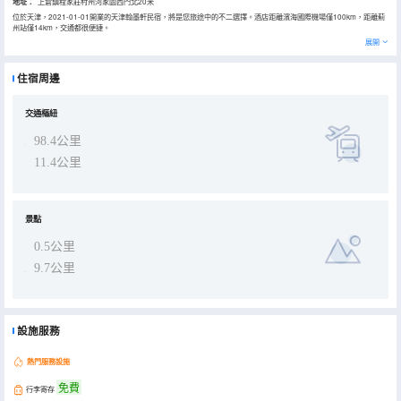
地址：
上倉鎮程家莊村州河家園西門北20米
位於天津，2021-01-01開業的天津翰墨軒民宿，將是您旅途中的不二選擇。酒店距離濱海國際機場僅100km，距離薊
州站僅14km，交通都很便捷。
浴室配有拖鞋、24小時熱水和吹風機。
展開
酒店提供的休閒設施，旨在為旅客營造多姿多彩、奢華完美的住宿體驗。
住宿周邊
交通樞紐
98.4公里
11.4公里
景點
0.5公里
9.7公里
設施服務
熱門服務設施
免費
行李寄存