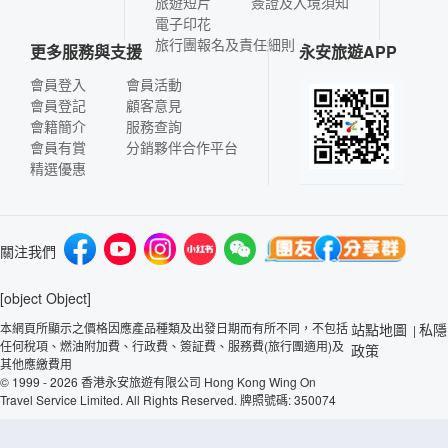
旅遊短片
簽證及入境須知
電子印花
旅行團報名及責任細則
更多服務與支援
永安旅遊APP
會員登入
會員活動
會員登記
顧客意見
會籍簡介
服務查詢
會員有賞
分銷夥伴合作平台
精選優惠
關注我們
[object Object]
本網頁所顯示之價格因應產品種類及出發日期而有所不同，不包括
站點地圖
私隱
|
任何稅項、燃油附加費、行政費、簽証費、服務費(旅行團適用)及
政策
其他應繳費用
© 1999 - 2026 香港永安旅遊有限公司 Hong Kong Wing On
Travel Service Limited. All Rights Reserved. 牌照號碼: 350074