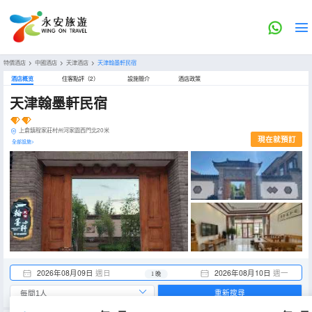
特價酒店
>
中國酒店
>
天津酒店
>
天津翰墨軒民宿
酒店概览
住客點評（2）
設施簡介
酒店政策
天津翰墨軒民宿
上倉鎮程家莊村州河家園西門北20米
現在就預訂
全部設施>
2026年08月09日
週日
2026年08月10日
週一
1 晚
重新搜尋