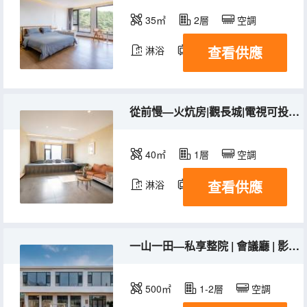
35㎡
2層
空調
查看供應
淋浴
電視機
從前慢—火炕房|觀長城|電視可投屏|可攜寵入住
40㎡
1層
空調
查看供應
淋浴
電視機
一山一田—私享整院 | 會議廳 | 影音設備 | 麻將機 | 桌球 | 乒乓球 | 桌遊牌 | 書吧
500㎡
1-2層
空調