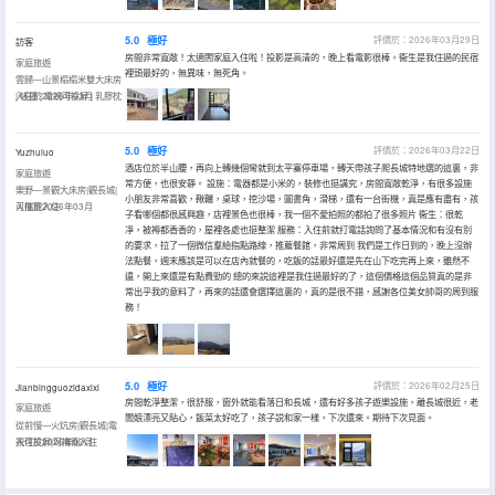
5.0
極好
評價於：2026年03月29日
訪客
房間非常寬敞！太適閤家庭入住啦！投影是高清的，晚上看電影很棒。衞生是我住過的民宿
家庭旅遊
裡頭最好的，無異味，無死角。
雲歸—山景榻榻米雙大床房
| 帳篷 | 電視可投屏 | 乳膠枕
入住於2026年03月
5.0
極好
評價於：2026年03月22日
Yuzhuluo
酒店位於半山腰，再向上轉幾個彎就到太平寨停車場，轉天帶孩子爬長城特地選的這裏，非
家庭旅遊
常方便，也很安靜。 設施：電器都是小米的，裝修也挺講究，房間寬敞乾淨，有很多設施
樂野—景觀大床房|觀長城|
小朋友非常喜歡，鞦韆，桌球，挖沙場，圖書角，滑梯，還有一台街機，真是應有盡有，孩
可攜寵入住
入住於2026年03月
子看哪個都很感興趣，店裡景色也很棒，我一個不愛拍照的都拍了很多照片 衞生：很乾
凈，被褥都香香的，屋裡各處也挺整潔 服務：入住前就打電話詢問了基本情況和有沒有別
的要求，拉了一個微信羣給指點路線，推薦餐館，非常周到 我們是工作日到的，晚上沒辦
法點餐，週末應該是可以在店內就餐的，吃飯的話最好還是先在山下吃完再上來，雖然不
遠，開上來還是有點費勁的 總的來説這裡是我住過最好的了，這個價格這個品質真的是非
常出乎我的意料了，再來的話還會選擇這裏的，真的是很不錯，感謝各位美女帥哥的周到服
務！
5.0
極好
評價於：2026年02月25日
Jianbingguozidaxixi
房間乾淨整潔，很舒服，窗外就能看落日和長城，還有好多孩子遊樂設施，離長城很近，老
家庭旅遊
闆娘漂亮又貼心，飯菜太好吃了，孩子説和家一樣，下次還來。期待下次見面。
從前慢—火炕房|觀長城|電
視可投屏|可攜寵入住
入住於2026年02月