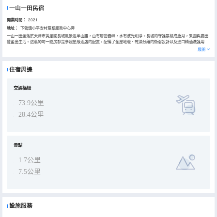
一山一田民宿
開業時間：
2021
地址：
下營鎮小平安村黨羣服務中心旁
一山一田坐落於天津市黃崖關長城風景區半山腰，山有層巒疊嶂，水有波光明淨。長城的守護累積成歲月，果園與農田
豐盈出生活。這裏的每一間房都是參照星級酒店的配置，配備了全屋地暖、乾濕分離的衞浴設計以及進口精油洗護用
品，部分房型還配置了浴缸。床墊均為意大利進口定製，傢俱均系原木，天然純粹。擁有60畝農耕蔬果體驗區，有氧松
展開
林步道、兒童遊樂、各式體驗讓入住的客人能盡情體驗，擁抱自然。
住宿周邊
交通樞紐
73.9公里
28.4公里
景點
1.7公里
7.5公里
設施服務