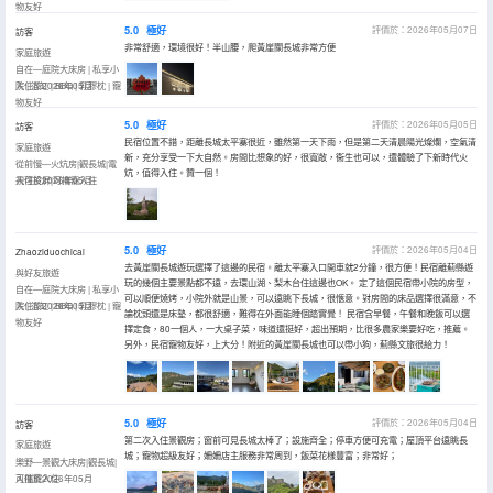
物友好
5.0
極好
評價於：2026年05月07日
訪客
非常舒適，環境很好！半山腰，爬黃崖關長城非常方便
家庭旅遊
自在—庭院大床房 | 私享小
院 | 浴缸 | BBQ | 乳膠枕 | 寵
入住於2026年05月
物友好
5.0
極好
評價於：2026年05月05日
訪客
民宿位置不錯，距離長城太平寨很近，雖然第一天下雨，但是第二天清晨陽光燦爛，空氣清
家庭旅遊
新，充分享受一下大自然。房間比想象的好，很寬敞，衞生也可以，還體驗了下新時代火
從前慢—火炕房|觀長城|電
炕，值得入住。贊一個！
視可投屏|可攜寵入住
入住於2026年05月
5.0
極好
評價於：2026年05月04日
Zhaoziduochicai
去黃崖關長城遊玩選擇了這邊的民宿。離太平寨入口開車就2分鐘，很方便！民宿離薊縣遊
與好友旅遊
玩的幾個主要景點都不遠，去環山湖、梨木台住這邊也OK。 定了這個民宿帶小院的房型，
自在—庭院大床房 | 私享小
可以順便燒烤，小院外就是山景，可以遠眺下長城，很愜意。對房間的床品選擇很滿意，不
院 | 浴缸 | BBQ | 乳膠枕 | 寵
入住於2026年05月
論枕頭還是床墊，都很舒適，難得在外面能睡個踏實覺！ 民宿含早餐，午餐和晚飯可以選
物友好
擇定食，80一個人，一大桌子菜，味道還挺好，超出預期，比很多農家樂要好吃，推薦。
另外，民宿寵物友好，上大分！附近的黃崖關長城也可以帶小狗，薊縣文旅很給力！
5.0
極好
評價於：2026年05月04日
訪客
第二次入住景觀房；窗前可見長城太棒了；設施齊全；停車方便可充電；屋頂平台遠眺長
家庭旅遊
城；寵物超級友好；姍姍店主服務非常周到，飯菜花樣豐富；非常好；
樂野—景觀大床房|觀長城|
可攜寵入住
入住於2026年05月