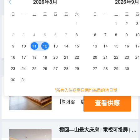
2026年8月
2026年9月
自在—庭院大床房 | 私享小院 | 浴缸 | BBQ | 乳膠枕 | 寵物友好
日
一
二
三
四
五
六
日
一
二
三
四
1
1
2
3
35㎡
1層
空調
2
3
4
5
6
7
8
6
7
8
9
10
查看供應
淋浴
電視機
9
10
11
12
13
14
15
13
14
15
16
17
16
17
18
19
20
21
22
20
21
22
23
24
雲歸—山景榻榻米雙大床房 | 帳篷 | 電視可投屏 | 乳膠枕
23
24
25
26
27
28
29
27
28
29
30
30
31
35㎡
2層
空調
*所有入住退房日期均為目的地日期
查看供應
淋浴
電視機
雲回—山景大床房 | 電視可投屏 | 乳膠枕