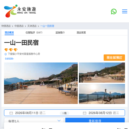
特價酒店
>
中國酒店
>
天津酒店
>
一山一田民宿
酒店概览
住客點評（337）
設施簡介
酒店政策
一山一田民宿
下營鎮小平安村黨羣服務中心旁
現在就預訂
全部設施>
2026年08月11日
週二
2026年08月12日
週三
1 晚
重新搜尋