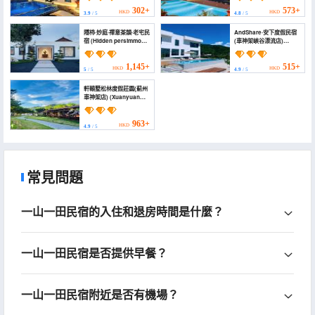
(Cheshenjia Branch))
Habitat Scenic
Mountain Lodge
302+
573+
HKD
HKD
3.9
/ 5
4.8
/ 5
(Cheshenjia Canyon
Rafting))
隱柿·妙庭·禪意茶韻·老宅民
AndShare·安下度假民宿
宿 (Hidden persimmon ·
(車神架峽谷漂流店)
Miao Ting · Zen Tea
(Anxia Holiday
Rhyme · Old house
Homestay (Cangzhou
B&B)
Cheshenjia Branch))
1,145+
515+
HKD
HKD
5
/ 5
4.9
/ 5
軒轅墅松林度假莊園(薊州
車神架店) (Xuanyuan
Villa|Pine Forest Resort
Manor (Jizhou
Cheshenjia Store))
963+
HKD
4.9
/ 5
常見問題
一山一田民宿的入住和退房時間是什麼？
一山一田民宿是否提供早餐？
一山一田民宿附近是否有機場？