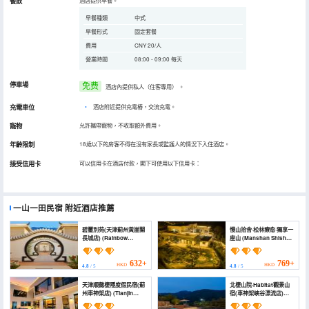
餐飲
酒店提供早餐。
早餐種類
中式
早餐形式
固定套餐
費用
CNY 20/人
營業時間
08:00 - 09:00 每天
停車場
免费
酒店內提供私人（住客專用）
。
充電車位
•
酒店附近提供充電樁，交流充電。
寵物
允許攜帶寵物，不收取額外費用。
年齡限制
18歲以下的房客不得在沒有家長或監護人的情況下入住酒店。
接受信用卡
可以信用卡在酒店付款，閣下可使用以下信用卡：
一山一田民宿
附近酒店推薦
碧璽別苑(天津薊州黃崖關
慢山拾舍·松林療愈·獨享一
長城店) (Rainbow
座山 (Manshan Shishe
Garden)
Homestay)
632+
769+
HKD
HKD
4.8
/ 5
4.8
/ 5
天津順懿棲隱度假民宿(薊
北棲山院·Habitat觀景山
州車神架店) (Tianjin
宿(車神架峽谷漂流店)
Shunxuan B&B
(Beiqi Shanyuan ·