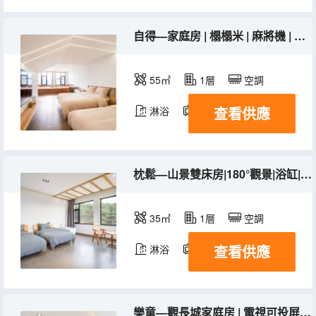
自得—家庭房 | 榻榻米 | 麻將機 | 電視可投屏 | 浴缸 | 寵物友好
55㎡
1層
空調
查看供應
淋浴
電視機
枕鬆—山景雙床房|180°觀景|浴缸|可攜寵入住
35㎡
1層
空調
查看供應
淋浴
電視機
樂童—觀長城家庭房 | 電視可投屏 | 乳膠枕