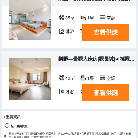
35㎡
1層
空調
查看供應
淋浴
電視機
樂野—景觀大床房|觀長城|可攜寵入住
40㎡
1層
空調
查看供應
淋浴
電視機
重要資訊
城市重要資訊
根據《天津市生活垃圾管理條例》相關規定，自2020年12月1日起，住宿業不得主動提供牙刷、梳子、浴擦、剃鬚
刀、指甲銼、鞋擦，若需要可諮詢酒店。