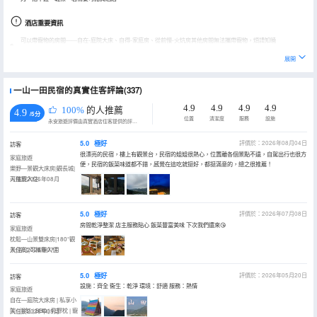
酒店重要資訊
可以帶寵物的房間——自在-庭院大床、自得-家庭房、從前慢-火炕房其他房間無法攜帶寵物，煩請知曉
展開
一山一田民宿的真實住客評論(337)
4.9
4.9
4.9
4.9
100%
的人推薦
4.9
/5分
位置
清潔度
服務
設施
永安旅遊評價由真實酒店住客提供的評價。
5.0
極好
評價於：2026年08月04日
訪客
很漂亮的民宿，樓上有觀景台，民宿的姐姐很熱心，位置離各個景點不遠，自駕出行也很方
家庭旅遊
便，民宿的飯菜味道都不錯，感覺在這吃就挺好，都挺滿意的，總之很推薦！
樂野—景觀大床房|觀長城|
可攜寵入住
入住於2026年08月
5.0
極好
評價於：2026年07月08日
訪客
房間乾淨整潔 店主服務貼心 飯菜豐富美味 下次我們還來😘
家庭旅遊
枕鬆—山景雙床房|180°觀
景|浴缸|可攜寵入住
入住於2026年07月
5.0
極好
評價於：2026年05月20日
訪客
設施：齊全 衞生：乾淨 環境：舒適 服務：熱情
家庭旅遊
自在—庭院大床房 | 私享小
院 | 浴缸 | BBQ | 乳膠枕 | 寵
入住於2026年05月