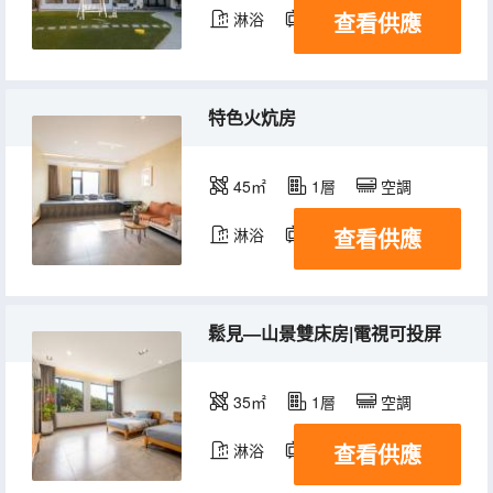
查看供應
淋浴
電視機
特色火炕房
45㎡
1層
空調
查看供應
淋浴
電視機
鬆見—山景雙床房|電視可投屏
35㎡
1層
空調
查看供應
淋浴
電視機