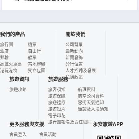
我們的產品
關於我們
旅行團
機票
公司背景
酒店
自由行
最新動向
郵輪
船票
新聞發佈
高鐵火車票
當地體驗
分行位置
港玩港食
獨立包團
人才招聘及發展
私隱政策
旅遊資訊
旅遊服務
旅遊攻略
旅客須知
航班資料
旅遊保險
航空公司資料
旅遊禮券
惡劣天氣通知
旅遊短片
簽證及入境須知
電子印花
旅行團報名及責任細則
更多服務與支援
永安旅遊APP
會員登入
會員活動