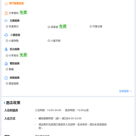
熱門服務設施
免費
行李寄存
交通服務
免費
充電車位
代客泊車
停車場
小童設施
小童拖鞋
小童牙刷
前台服務
免費
行李寄存
餐飲服務
餐廳
商務服務
婚宴服務
全部設施
酒店政策
入住和退房
入住時間：14:00-24:00 退房時間：12:00以前
入住方式
櫃枱服務時間：[週一-週日]06:00-23:00
酒店將於完成預訂後提供入住說明，若未收到，請向永安旅遊詢
問。