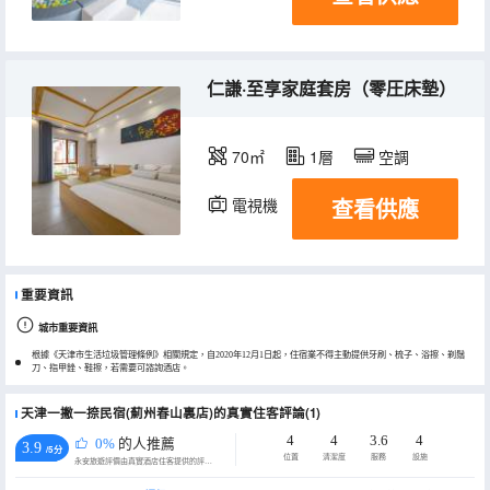
仁謙·至享家庭套房（零圧床墊）
70㎡
1層
空調
查看供應
電視機
重要資訊
城市重要資訊
根據《天津市生活垃圾管理條例》相關規定，自2020年12月1日起，住宿業不得主動提供牙刷、梳子、浴擦、剃鬚
刀、指甲銼、鞋擦，若需要可諮詢酒店。
天津一撇一捺民宿(薊州春山裏店)的真實住客評論(1)
4
4
3.6
4
0%
的人推薦
3.9
/5分
位置
清潔度
服務
設施
永安旅遊評價由真實酒店住客提供的評價。