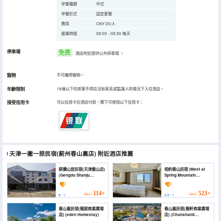
早餐種類
中式
早餐形式
固定套餐
費用
CNY 20/人
營業時間
08:00 - 08:30 每天
停車場
免费
酒店附近提供公共停車場
。
寵物
不可攜帶寵物。
年齡限制
18歲以下的房客不得在沒有家長或監護人的情況下入住酒店。
接受信用卡
可以信用卡在酒店付款，閣下可使用以下信用卡：
天津一撇一捺民宿(薊州春山裏店)
附近酒店推薦
耕讀山居民宿(天津盤山店)
相約春山民宿 (Meet at
(Gengdu Shanju
Spring Mountain
Guesthouse (Panshan
Homestay)
Branch, Tianjin）)
114+
523+
HKD
HKD
0
/ 5
4.9
/ 5
春山裏民宿(龍宸商業廣場
春山裏民宿(龍軒商業廣場
店) (eden Homestay)
店) (Chunshanli
Homestay (Longxuan