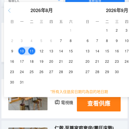
重新搜尋
2026年8月
2026年9月
仁美·温馨靜謐家庭房（帶浴缸|私享小院|零圧床墊）
日
一
二
三
四
五
六
日
一
二
三
四
1
1
2
3
60㎡
1層
空調
2
3
4
5
6
7
8
6
7
8
9
10
查看供應
電視機
9
10
11
12
13
14
15
13
14
15
16
17
16
17
18
19
20
21
22
20
21
22
23
24
仁義·温馨靜謐家庭房（帶浴缸、零圧床墊）
23
24
25
26
27
28
29
27
28
29
30
30
31
60㎡
1層
空調
*所有入住退房日期均為目的地日期
查看供應
電視機
仁敬·至尊家庭套房(零圧床墊)