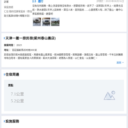
2.5
還行
評價於：2023年08月16日
訪客
沒有任何服務，晚上洗澡發現沒有熱水，想要個牙刷，送不了，説等第2天早上，結果也沒
家庭旅遊
送，熱水器第2天早上説來修，澤沒人來，直到退房……心裏想罵人啦…除了盤山，離中心
仁信·簡約恬靜家庭房（帶浴
景區都很遠，避雷吧
缸、私享小院、零壓床墊）
入住於2023年08月
天津一撇一捺民宿(薊州春山裏店)
開業時間：
2021
地址：
官莊鎮新馬坊村南300米
民宿坐落於薊州旅遊度假區，周邊有盤山風景區，薊洲國際滑雪場，薊縣鼓樓，漁陽古街，盤山滑雪場，千年古剎獨樂
寺和白塔寺，還有風景宜人的翠屏湖，薊州大溶洞等。老闆為人厚道，以仁會友，以友輔仁。
走進民宿，映入眼簾的是古樸中不乏現代感的四合院，院內每個房間各具特色。有國風古箏房，有懷舊留聲機房，兒童
展開
樂園房，還有古色古香的茶具都能讓您體驗到這裏簡潔卻不簡單的特點。
民宿提供免費公共停車場、行李寄存、棋牌室等服務設施；房間內採用高端床墊，高棉床上用品；24小時熱水、智能空
調、夜景電視、獨立千兆寬帶，高品質沐浴品；採光性能非常好，致力打造高品質開闊空間，給您提供完美睡眠。
住宿周邊
閒坐院內，空靈的陽光毫不吝嗇地鋪灑下來，讀書、咖啡、或是下午茶，枕雲而眠，讓你在薊州的每一天，都是陽光燦
爛的日子。看山峯若隱若現，仰春風之和穆，聽百鳥之蟬鳴。
民宿，遇見你的旅行，遇見温暖的你。
景點
7.1公里
5.2公里
設施服務