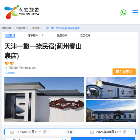
特價酒店
>
中國酒店
>
天津酒店
>
天津一撇一捺民宿(薊州春山裏店)
酒店概览
住客點評（1）
設施簡介
酒店政策
天津一撇一捺民宿(薊州春山
裏店)
官莊鎮新馬坊村南300米
現在就預訂
全部設施>
2026年08月10日
週一
2026年08月11日
週二
1 晚