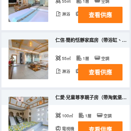
55㎡
1層
空調
查看供應
淋浴
電視機
仁信·簡約恬靜家庭房（帶浴缸、私享小院、零壓床墊）
55㎡
1層
空調
查看供應
淋浴
電視機
仁愛·兒童尊享親子房（帶淘氣堡、零壓床墊）
100㎡
1層
空調
查看供應
電視機