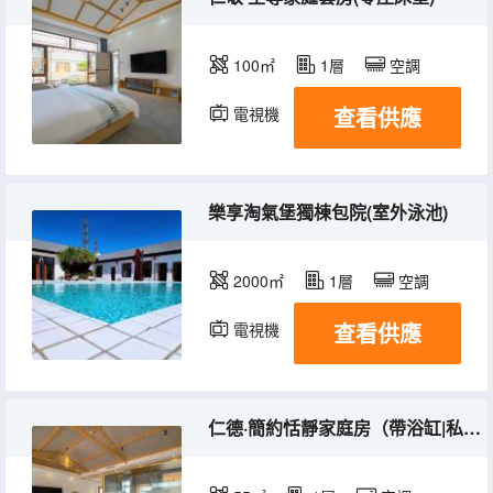
100㎡
1層
空調
查看供應
電視機
樂享淘氣堡獨棟包院(室外泳池)
2000㎡
1層
空調
查看供應
電視機
仁德·簡約恬靜家庭房（帶浴缸|私享小院|零圧床墊）