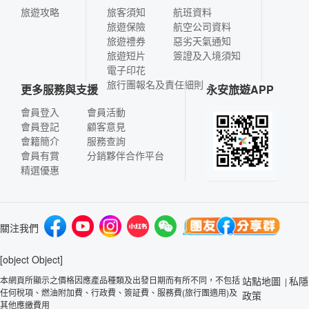
旅遊攻略
旅客須知
航班資料
旅遊保險
航空公司資料
旅遊禮券
惡劣天氣通知
旅遊短片
簽證及入境須知
電子印花
旅行團報名及責任細則
更多服務與支援
永安旅遊APP
會員登入
會員活動
會員登記
顧客意見
會籍簡介
服務查詢
會員有賞
分銷夥伴合作平台
精選優惠
關注我們
[object Object]
本網頁所顯示之價格因應產品種類及出發日期而有所不同，不包括
站點地圖
私隱
|
任何稅項、燃油附加費、行政費、簽証費、服務費(旅行團適用)及
政策
其他應繳費用