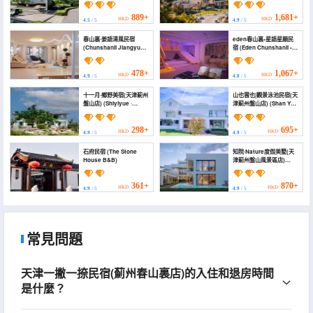
Commercial Plaza))
889+
1,681+
HKD
HKD
4.5
/ 5
4.9
/ 5
春山裏·姜語清風民宿
eden春山裏•星語星願民
(Chunshanli Jiangyu
宿 (Eden Chunshanli •
Qingfeng Homestay)
Xingyu Xingyuan
Homestay)
478+
1,067+
HKD
HKD
4.9
/ 5
4.8
/ 5
十一月·鄉野美宿(天津薊州
山也雲也|觀景泳池民宿(天
盤山店) (Shiyiyue ·
津薊州盤山店) (Shan Ye
Xiangye Meisu (Tianjin
Yun Ye | Scenic View
Jizhou Panshan))
Pool Homestay (Tianjin
Jizhou Panshan))
298+
695+
HKD
HKD
4.9
/ 5
4.9
/ 5
石府民宿 (The Stone
知院·Nature度假美墅(天
House B&B‌)
津薊州盤山風景區店)
(ZHIHOUSE· Nature)
361+
870+
HKD
HKD
4.9
/ 5
4.9
/ 5
常見問題
天津一撇一捺民宿(薊州春山裏店)的入住和退房時間
是什麼？