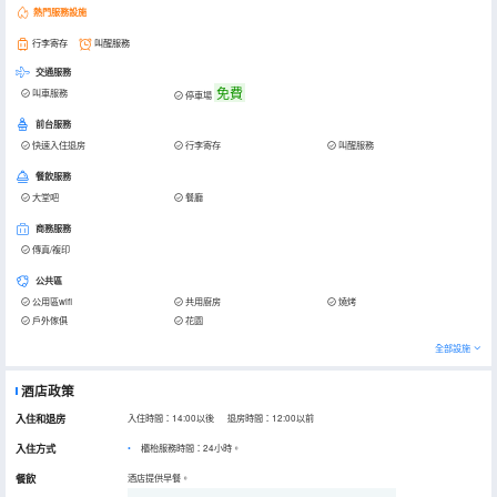
熱門服務設施
行李寄存
叫醒服務
交通服務
免費
叫車服務
停車場
前台服務
快速入住退房
行李寄存
叫醒服務
餐飲服務
大堂吧
餐廳
商務服務
傳真/複印
公共區
公用區wifi
共用廚房
燒烤
戶外傢俱
花園
全部設施
酒店政策
入住和退房
入住時間：14:00以後 退房時間：12:00以前
入住方式
櫃枱服務時間：24小時。
餐飲
酒店提供早餐。