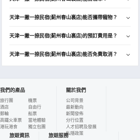
天津一撇一捺民宿(薊州春山裏店)能否攜帶寵物？
天津一撇一捺民宿(薊州春山裏店)的預訂費用是？
天津一撇一捺民宿(薊州春山裏店)能否免費取消？
我們的產品
關於我們
旅行團
機票
公司背景
酒店
自由行
最新動向
郵輪
船票
新聞發佈
高鐵火車票
當地體驗
分行位置
港玩港食
獨立包團
人才招聘及發展
私隱政策
旅遊資訊
旅遊服務