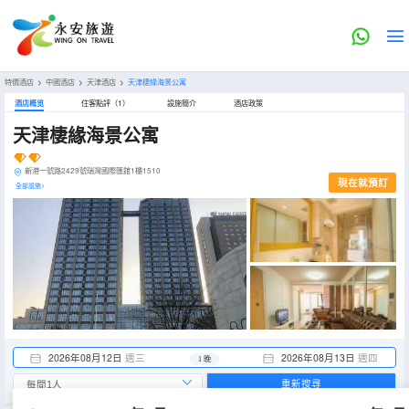
特價酒店
>
中國酒店
>
天津酒店
>
天津棲緣海景公寓
酒店概览
住客點評（1）
設施簡介
酒店政策
天津棲緣海景公寓
新港一號路2429號瑞灣國際匯館1樓1510
現在就預訂
全部設施>
2026年08月12日
週三
2026年08月13日
週四
1 晚
重新搜尋