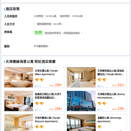
酒店政策
入住和退房
入住時間：14:00以後 退房時間：12:00以前
入住方式
櫃枱服務時間：24小時。
停車場
免费
酒店提供停車位，詳情請諮詢酒店
。
寵物
不可攜帶寵物。
天津棲緣海景公寓
附近酒店推薦
天津米瀾公寓 (Tianjin
天津簡悅精品公寓(濱海高
Milan Apartment)
鐵站店) (Tianjin Minimal
Boutique Hotel
Apartment)
259+
212+
HKD
HKD
4.7
/ 5
4.3
/ 5
逸楓假日精品公寓(天津于
天津陽光精品公寓 (Sunny
家堡濱海高鐵站店)
International
(Yifeng Holiday
Apartment)
Boutique Apartment
Hotel)
210+
278+
HKD
HKD
4.7
/ 5
4.7
/ 5
天津市馨源公寓 (Tianjin
温馨居公寓 (Wenxinju
Xinyuan Apartment)
Apartment)