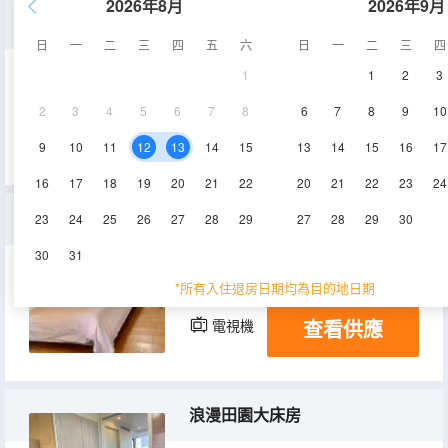
2026年8月
2026年9月
商旅雙床房
日
一
二
三
四
五
六
日
一
二
三
四
1
1
2
3
75㎡
9層
空調
2
3
4
5
6
7
8
6
7
8
9
10
查看供應
電視機
9
10
11
12
13
14
15
13
14
15
16
17
16
17
18
19
20
21
22
20
21
22
23
24
河景舒適大床房（全景落地窗）
23
24
25
26
27
28
29
27
28
29
30
30
31
65-74㎡
16層
空調
*所有入住退房日期均為目的地日期
查看供應
電視機
浪漫田園大床房