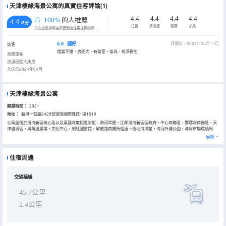
天津棲緣海景公寓的真實住客評論(1)
4.4
4.4
4.4
4.4
100%
的人推薦
4.4
/5分
位置
清潔度
服務
設施
永安旅遊評價由真實酒店住客提供的評價。
5.0
極好
評價於：2024年05月17日
訪客
相當不錯，房間大，有茶室，茶具，乾淨衞生
商務旅客
浪漫田園大床房
入住於2024年04月
天津棲緣海景公寓
開業時間：
2021
地址：
新港一號路2429號瑞灣國際匯館1樓1510
公寓坐落於濱海新區核心區以及東疆灣度假區附近，海河岸邊，比鄰濱海新區區政府，中心商務區，響螺灣商務區，天
津自貿區，與萬達廣場，文化中心，網紅圖書館，解放路商業街相連，極地海洋館，海河外灘公園，洋貨市場環繞周
圍。酒店設有海景房，海河美景一覽無餘。不論您是商務出差還是休閒旅遊天津棲緣海景公寓都是理想的下榻之處。
展開
浴室內提供拖鞋、24小時熱水和吹風機，讓您感受到賓至如歸的享受。
酒店休閒區提供了各類設施，您可以在這裏舒緩身心壓力。是居家旅遊，商務接洽，休閒娛樂的上佳選擇。
住宿周邊
交通樞紐
45.7公里
2.4公里