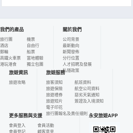
我們的產品
關於我們
旅行團
機票
公司背景
酒店
自由行
最新動向
郵輪
船票
新聞發佈
高鐵火車票
當地體驗
分行位置
港玩港食
獨立包團
人才招聘及發展
私隱政策
旅遊資訊
旅遊服務
旅遊攻略
旅客須知
航班資料
旅遊保險
航空公司資料
旅遊禮券
惡劣天氣通知
旅遊短片
簽證及入境須知
電子印花
旅行團報名及責任細則
更多服務與支援
永安旅遊APP
會員登入
會員活動
會員登記
顧客意見