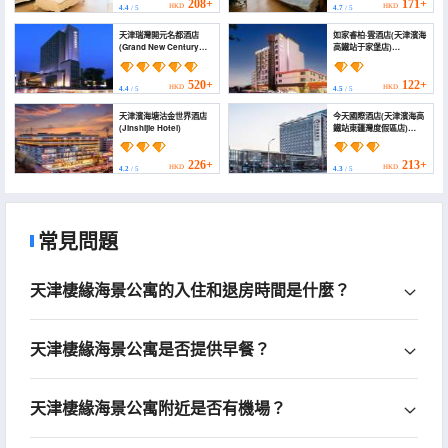
208+
171+
HKD
HKD
4.4
/ 5
4.7
/ 5
天津瑞灣開元名都酒店
如家睿柏·雲酒店(天津濱海
(Grand New Century
高鐵站于家堡店)
Hotel Binhai Tianjin)
(Homeinn Ripple Cloud
Hotel (Tianjin Binhai
High-speed Railway
520+
122+
HKD
HKD
4.4
/ 5
4.5
/ 5
Station Yujiapu))
天津濱海塘沽金世界酒店
今天國際酒店(天津濱海高
(Jinshijie Hotel)
鐵站東疆灣度假區店)
(Todays International
Hotel)
226+
213+
HKD
HKD
4.2
/ 5
4.3
/ 5
常見問題
天津棲緣海景公寓的入住和退房時間是什麼？
天津棲緣海景公寓是否提供早餐？
天津棲緣海景公寓附近是否有機場？