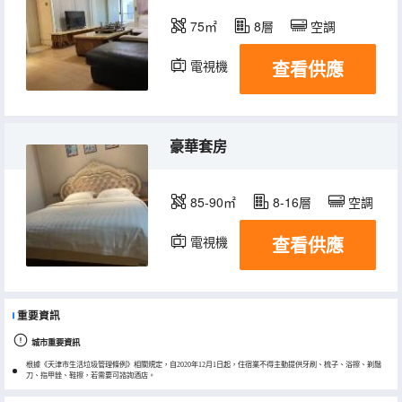
75㎡
8層
空調
查看供應
電視機
豪華套房
85-90㎡
8-16層
空調
查看供應
電視機
重要資訊
城市重要資訊
根據《天津市生活垃圾管理條例》相關規定，自2020年12月1日起，住宿業不得主動提供牙刷、梳子、浴擦、剃鬚
刀、指甲銼、鞋擦，若需要可諮詢酒店。