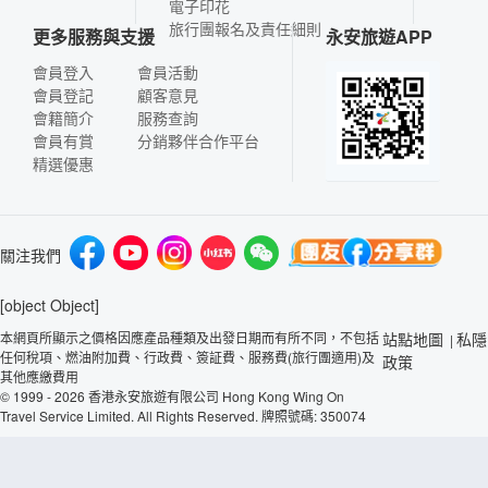
電子印花
旅行團報名及責任細則
更多服務與支援
永安旅遊APP
會員登入
會員活動
會員登記
顧客意見
會籍簡介
服務查詢
會員有賞
分銷夥伴合作平台
精選優惠
關注我們
[object Object]
本網頁所顯示之價格因應產品種類及出發日期而有所不同，不包括
站點地圖
私隱
|
任何稅項、燃油附加費、行政費、簽証費、服務費(旅行團適用)及
政策
其他應繳費用
© 1999 - 2026 香港永安旅遊有限公司 Hong Kong Wing On
Travel Service Limited. All Rights Reserved. 牌照號碼: 350074