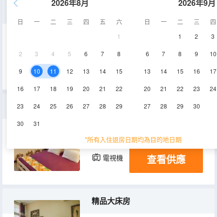
2026年8月
2026年9月
包院
日
一
二
三
四
五
六
日
一
二
三
四
1
1
2
3
100㎡
1層
空調
2
3
4
5
6
7
8
6
7
8
9
10
查看供應
電視機
9
10
11
12
13
14
15
13
14
15
16
17
16
17
18
19
20
21
22
20
21
22
23
24
美式復古大床房
23
24
25
26
27
28
29
27
28
29
30
30
31
15-20㎡
1-3層
空調
*所有入住退房日期均為目的地日期
查看供應
電視機
精品大床房