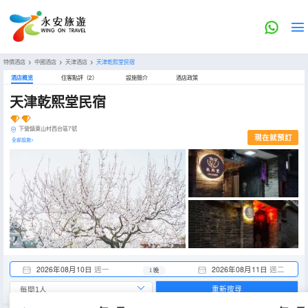
特價酒店
>
中國酒店
>
天津酒店
>
天津乾熙堂民宿
酒店概览
住客點評（2）
設施簡介
酒店政策
天津乾熙堂民宿
下營鎮東山村西台區7號
現在就預訂
全部設施>
2026年08月10日
週一
2026年08月11日
週二
1 晚
重新搜尋