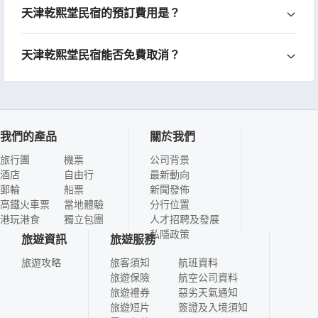
天津乾熙堂民宿的預訂費用是？
天津乾熙堂民宿能否免費取消？
我們的產品
關於我們
旅行團
機票
公司背景
酒店
自由行
最新動向
郵輪
船票
新聞發佈
高鐵火車票
當地體驗
分行位置
港玩港食
獨立包團
人才招聘及發展
私隱政策
旅遊資訊
旅遊服務
旅遊攻略
旅客須知
航班資料
旅遊保險
航空公司資料
旅遊禮券
惡劣天氣通知
旅遊短片
簽證及入境須知