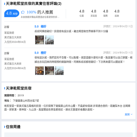
天津乾熙堂民宿的真實住客評論(2)
4.8
4.8
4.8
4.8
100%
的人推薦
4.8
/5分
位置
清潔度
服務
設施
永安旅遊評價由真實酒店住客提供的評價。
5.0
極好
評價於：2024年04月11日
訪客
叔叔阿姨很親切！民宿很有設計感，離吉姆冒險世界開車不到十分鐘
家庭旅遊
美式復古大床房
入住於2024年04月
5.0
極好
評價於：2024年04月11日
訪客
很有設計感，我們定的不含餐。可以點餐，就是喜歡什麼吃什麼，點菜量可以自己掌握，根
家庭旅遊
據出去玩回來的時間預約開飯時間。阿姨和叔叔都很親切，下次再來還可以選這家！
美式復古大床房
入住於2024年04月
天津乾熙堂民宿
開業時間：
2019
地址：
下營鎮東山村西台區7號
乾熙堂是一家美式復古風格的民宿，位於薊縣下營鎮東山的半山腰，不遠處有個湖 非常適合垂釣，距離梨木台 吉姆樂
園、郭家溝、車神架、九山頂、黃崖關這些景區都很近，適合文藝愛好者轟趴度假。
展開
住宿周邊