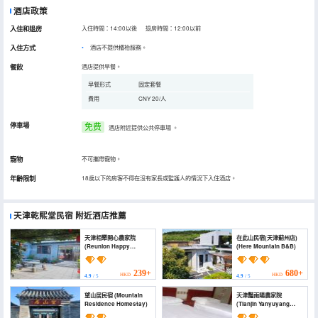
酒店政策
入住和退房
入住時間：14:00以後 退房時間：12:00以前
入住方式
酒店不提供櫃枱服務。
餐飲
酒店提供早餐。
早餐形式
固定套餐
費用
CNY 20/人
停車場
免费
酒店附近提供公共停車場
。
寵物
不可攜帶寵物。
年齡限制
18歲以下的房客不得在沒有家長或監護人的情況下入住酒店。
天津乾熙堂民宿
附近酒店推薦
天津相聚開心農家院
在此山民宿(天津薊州店)
(Reunion Happy
(Here Mountain B&B)
Farmhouse)
239+
680+
HKD
HKD
4.9
/ 5
4.9
/ 5
望山居民宿 (Mountain
天津豔雨陽農家院
Residence Homestay)
(Tianjin Yanyuyang
Farm House)