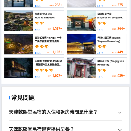
238+
275+
HKD
HKD
4.8
/ 5
3.9
/ 5
立木·山舍 (Limu
印象鬆盛民宿
Mountain House)
(Impression Songsheng
Homestay)
1,517+
364+
HKD
HKD
4.8
/ 5
4.6
/ 5
壹拾貳鄉宿·YISHIER·一十
天津心園民宿 (Tianjin
二美學養生·療愈·設計師民
Xinyuan Homestay)
宿(薊州店) (Yishier)
1,105+
449+
HKD
HKD
4.9
/ 5
4.6
/ 5
水雲鄉·森林療愈·度假民宿
棠柒源民宿 (Tangqiyuan
(天津薊州梨木颱風景區店)
Homestay)
(Shuiyunxiang
Homestay)
1,078+
939+
HKD
HKD
4.8
/ 5
4.8
/ 5
常見問題
天津乾熙堂民宿的入住和退房時間是什麼？
天津乾熙堂民宿是否提供早餐？