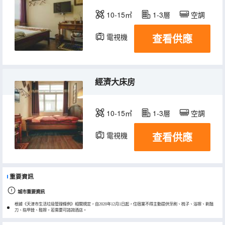
10-15㎡
1-3層
空調
查看供應
電視機
經濟大床房
10-15㎡
1-3層
空調
查看供應
電視機
重要資訊
城市重要資訊
根據《天津市生活垃圾管理條例》相關規定，自2020年12月1日起，住宿業不得主動提供牙刷、梳子、浴擦、剃鬚
刀、指甲銼、鞋擦，若需要可諮詢酒店。