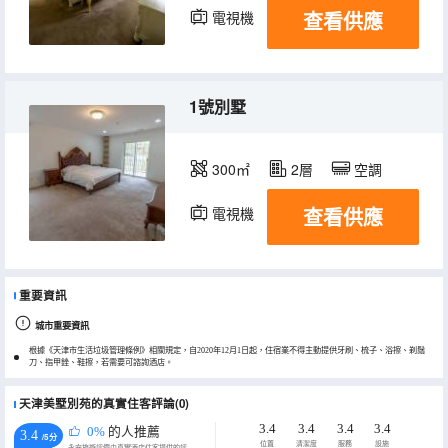
查看供應
電視機
1號別墅
300㎡
2層
空調
查看供應
電視機
重要資訊
城市重要資訊
根據《天津市生活垃圾管理條例》相關規定，自2020年12月1日起，住宿業不得主動提供牙刷、梳子、浴擦、剃鬚
刀、指甲銼、鞋擦，若需要可諮詢酒店。
天津美墅別苑的真實住客評論(0)
3.4
3.4
3.4
3.4
0%
的人推薦
3.4
/5分
位置
清潔度
服務
設施
永安旅遊評價由真實酒店住客提供的評價。