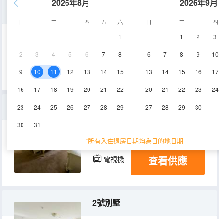
2026年8月
2026年9月
豪華大床房
日
一
二
三
四
五
六
日
一
二
三
四
1
1
2
3
40㎡
1層
空調
2
3
4
5
6
7
8
6
7
8
9
10
查看供應
電視機
9
10
11
12
13
14
15
13
14
15
16
17
16
17
18
19
20
21
22
20
21
22
23
24
3號別墅
23
24
25
26
27
28
29
27
28
29
30
30
31
360㎡
2層
空調
*所有入住退房日期均為目的地日期
查看供應
電視機
2號別墅