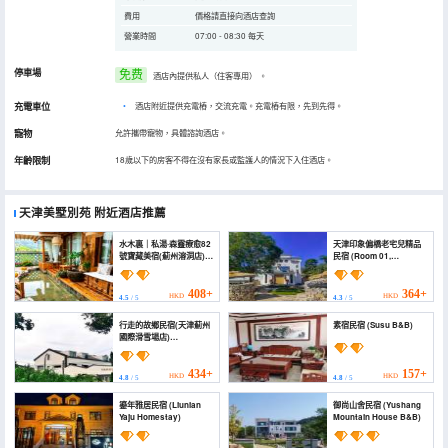
費用
價格請直接向酒店查詢
營業時間
07:00 - 08:30 每天
停車場
免费
酒店內提供私人（住客專用）
。
充電車位
•
酒店附近提供充電樁，交流充電。充電樁有限，先到先得。
寵物
允許攜帶寵物，具體諮詢酒店。
年齡限制
18歲以下的房客不得在沒有家長或監護人的情況下入住酒店。
天津美墅別苑
附近酒店推薦
水木裏｜私湯·森靈療愈82
天津印象偏橋老宅兒精品
號寶藏美宿(薊州溶洞店)
民宿 (Room 01,
(Treasure B&B, No. 82,
Villagers' Committee of
Shuimuli)
Pianqiaozi Village,
Luozhuangzi Town,
408+
364+
HKD
HKD
4.5
/ 5
4.3
/ 5
Jizhou District, Tianjin
City)
行走的故鄉民宿(天津薊州
素宿民宿 (Susu B&B)
國際滑雪場店)
(Xingzoude Guxiang
Homestay (Tianjin
Jizhou International Ski
434+
157+
HKD
HKD
4.8
/ 5
4.8
/ 5
Resort))
鎏年雅居民宿 (Liunian
御尚山舍民宿 (Yushang
Yaju Homestay)
Mountain House B&B)