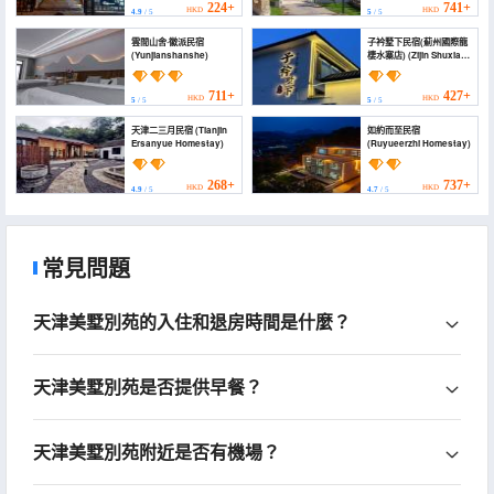
224+
741+
HKD
HKD
4.9
/ 5
5
/ 5
雲間山舍·徽派民宿
子衿墅下民宿(薊州國際龍
(Yunjianshanshe)
棲水寨店) (Zijin Shuxia
Homestay (Jizhou
International Longqi
Water Village))
711+
427+
HKD
HKD
5
/ 5
5
/ 5
天津二三月民宿 (Tianjin
如約而至民宿
Ersanyue Homestay)
(Ruyueerzhi Homestay)
268+
737+
HKD
HKD
4.9
/ 5
4.7
/ 5
常見問題
天津美墅別苑的入住和退房時間是什麼？
天津美墅別苑是否提供早餐？
天津美墅別苑附近是否有機場？