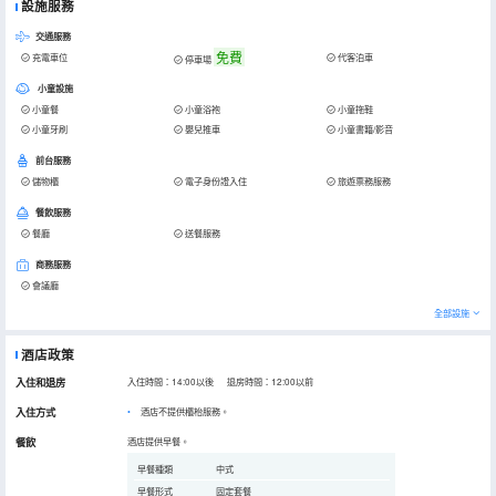
設施服務
交通服務
免費
充電車位
代客泊車
停車場
小童設施
小童餐
小童浴袍
小童拖鞋
小童牙刷
嬰兒推車
小童書籍/影音
前台服務
儲物櫃
電子身份證入住
旅遊票務服務
餐飲服務
餐廳
送餐服務
商務服務
會議廳
全部設施
酒店政策
入住和退房
入住時間：14:00以後 退房時間：12:00以前
入住方式
酒店不提供櫃枱服務。
餐飲
酒店提供早餐。
早餐種類
中式
早餐形式
固定套餐