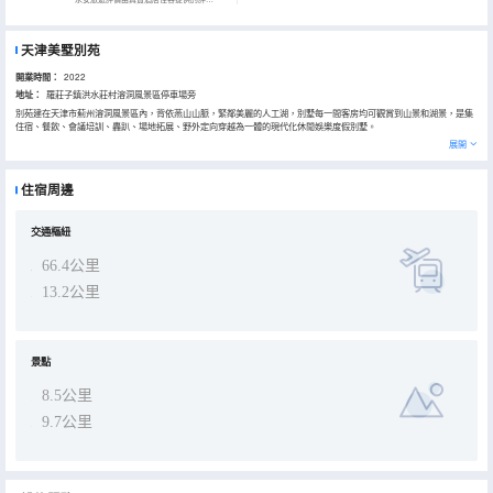
天津美墅別苑
開業時間：
2022
地址：
羅莊子鎮洪水莊村溶洞風景區停車場旁
別苑建在天津市薊州溶洞風景區內，背依燕山山脈，緊鄰美麗的人工湖，別墅每一間客房均可觀賞到山景和湖景，是集
住宿、餐飲、會議培訓、轟趴、場地拓展、野外定向穿越為一體的現代化休閒娛樂度假別墅。
別苑全體員工期待您的到來！
展開
住宿周邊
交通樞紐
66.4公里
13.2公里
景點
8.5公里
9.7公里