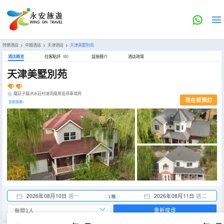
特價酒店
>
中國酒店
>
天津酒店
>
天津美墅別苑
酒店概览
住客點評（0）
設施簡介
酒店政策
天津美墅別苑
羅莊子鎮洪水莊村溶洞風景區停車場旁
現在就預訂
全部設施>
2026年08月10日
週一
2026年08月11日
週二
1 晚
重新搜尋