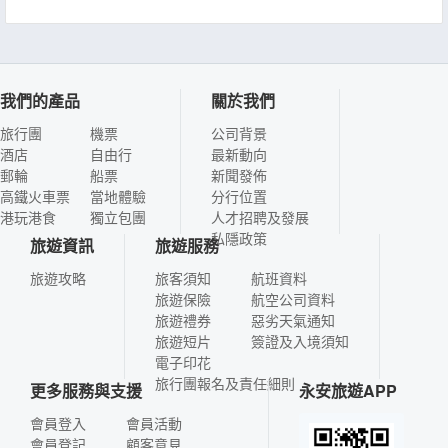
我們的產品
關於我們
旅行團
機票
公司背景
酒店
自由行
最新動向
郵輪
船票
新聞發佈
高鐵火車票
當地體驗
分行位置
港玩港食
獨立包團
人才招聘及發展
私隱政策
旅遊資訊
旅遊服務
旅遊攻略
旅客須知
航班資料
旅遊保險
航空公司資料
旅遊禮券
惡劣天氣通知
旅遊短片
簽證及入境須知
電子印花
旅行團報名及責任細則
更多服務與支援
永安旅遊APP
會員登入
會員活動
會員登記
顧客意見