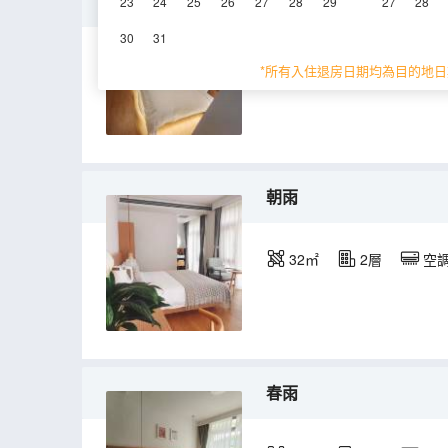
聽雨
23
24
25
26
27
28
29
27
28
30
31
32㎡
1層
空
*所有入住退房日期均為目的地日
朝雨
32㎡
2層
空
春雨