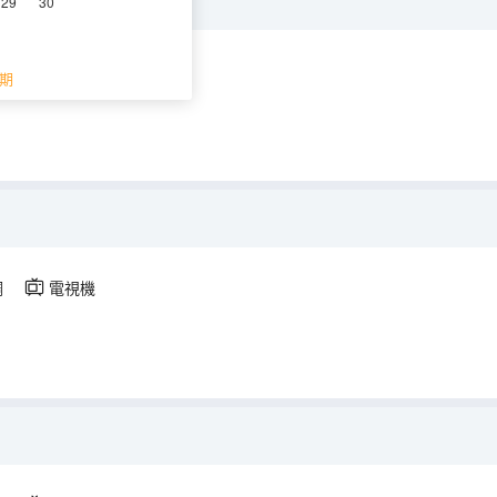
29
30
調
電視機
期
調
電視機