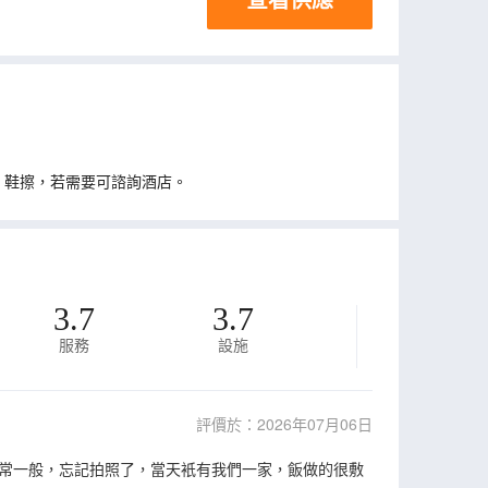
、鞋擦，若需要可諮詢酒店。
3.7
3.7
服務
設施
評價於：2026年07月06日
常一般，忘記拍照了，當天衹有我們一家，飯做的很敷