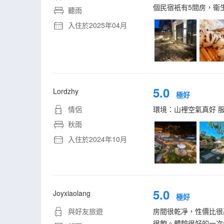
個民宿衹有5間房，衞
聽雨
入住於2025年04月
5.0
Lordzhy
極好
情侶
環境：山裡空氣真好 服
秋雨
入住於2024年10月
5.0
Joyxiaolang
極好
與好友旅遊
房間很乾凈，性價比很
很飽。體驗很好的一次