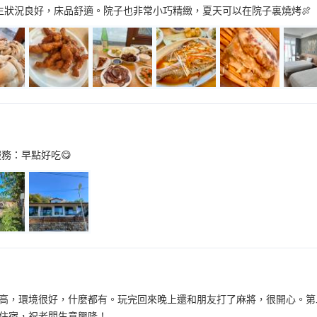
生狀況良好，床品舒適。院子也非常小巧精緻，夏天可以在院子裏燒烤🍖
務：早點好吃😋
高，環境很好，什麼都有。玩完回來晚上還和朋友打了麻將，很開心。第
住宿，祝老闆生意興隆！