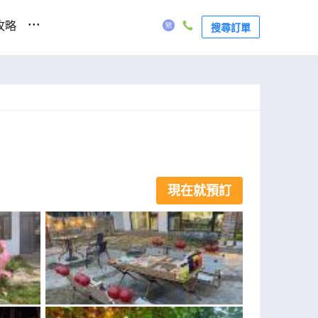
...
攻略
搜尋訂單
現在就預訂