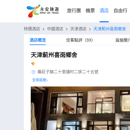
旅行團
機票
酒店
自由行
特價酒店
>
中國酒店
>
天津酒店
>
天津薊州喜雨鄉舍
酒店概览
住客點評（33）
設施簡
天津薊州喜雨鄉舍
羅莊子鎮二十里鋪村二排二十五號
全部設施>