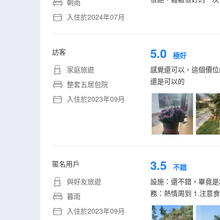
朝雨
入住於2024年07月
5.0
訪客
極好
家庭旅遊
感覺還可以，這個價位
還是可以的
整套五居包院
入住於2023年09月
3.5
匿名用戶
不錯
與好友旅遊
設施：還不錯，畢竟是
務：熱情周到 1.注意
暮雨
入住於2023年09月