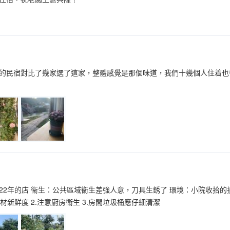
的民宿對比了幾家選了這家，整體感覺是那個味道，我們十幾個人住着也
22年的店 衞生：公共區域衞生差強人意，刀具生銹了 環境：小院收拾的
食材新鮮度 2.注意廚房衞生 3.房間垃圾桶應仔細清潔