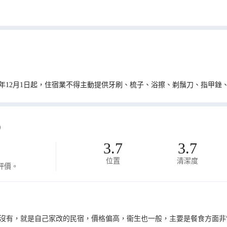
0年12月1日起，住宿業不得主動提供牙刷、梳子、浴擦、剃鬚刀、指甲銼
)
3.7
3.7
位置
清潔度
評價。
沒有，就是自己家改的民宿，價格偏高，衞生也一般，主要是餐食方面非