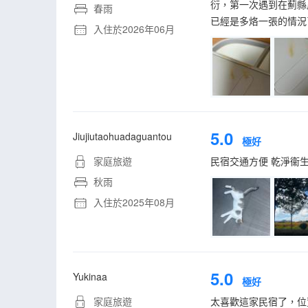
衍，第一次遇到在薊縣
春雨
已經是多烙一張的情況
入住於2026年06月
5.0
Jiujiutaohuadaguantou
極好
家庭旅遊
民宿交通方便 乾淨衞生
秋雨
入住於2025年08月
5.0
Yukinaa
極好
家庭旅遊
太喜歡這家民宿了，位