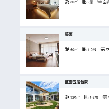
30㎡
2層
空
暮雨
60㎡
1-2層
整套五居包院
320㎡
1-2層