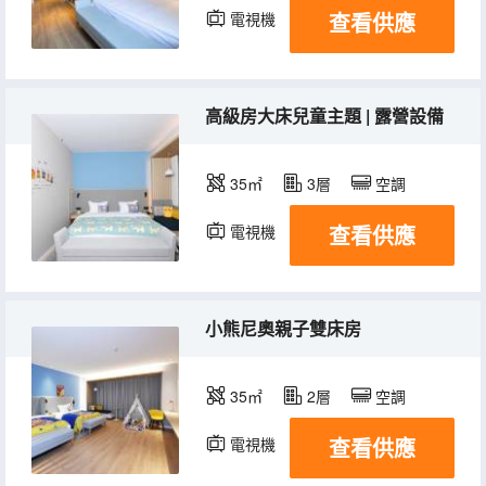
查看供應
電視機
高級房大床兒童主題 | 露營設備
35㎡
3層
空調
查看供應
電視機
小熊尼奧親子雙床房
35㎡
2層
空調
查看供應
電視機