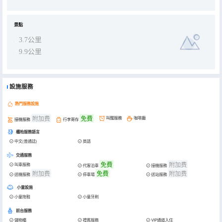
景點
3.7公里
9.9公里
設施服務
熱門服務設施
附加费
免費
叫醒服務
咖啡廳
接機服務
行李寄存
櫃枱服務語言
中文(普通話)
英語
交通服務
免費
附加费
叫車服務
代客泊車
接機服務
附加费
免費
附加费
送機服務
停車場
送站服務
小童設施
小童拖鞋
小童牙刷
前台服務
儲物櫃
禮賓服務
VIP通道入住