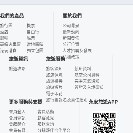
我們的產品
關於我們
旅行團
機票
公司背景
酒店
自由行
最新動向
郵輪
船票
新聞發佈
高鐵火車票
當地體驗
分行位置
港玩港食
獨立包團
人才招聘及發展
私隱政策
旅遊資訊
旅遊服務
旅遊攻略
旅客須知
航班資料
旅遊保險
航空公司資料
旅遊禮券
惡劣天氣通知
旅遊短片
簽證及入境須知
電子印花
旅行團報名及責任細則
更多服務與支援
永安旅遊APP
會員登入
會員活動
會員登記
顧客意見
會籍簡介
服務查詢
會員有賞
分銷夥伴合作平台