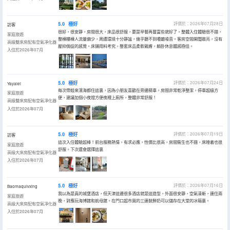
5.0
極好
評價於：2026年07月28日
訪客
很好，很安靜，房間很大，床品很舒服，要是早餐再豐富些就好了。整體入住體驗很不錯，
家庭旅遊
整棟樓棟人流量偏少，周遭環境十分靜謐，幾乎聽不到嘈雜噪音。客房空間開闊敞亮，沒有
高級雙床房配有空氣凈化器
壓抑侷促的感覺。床鋪用料考究，整套床品柔軟親膚，躺卧休息體感極佳。
入住於2026年07月
5.0
極好
評價於：2026年07月24日
Yayalei
每次帶娃來濱海都住這裏，因為小朋友喜歡在旁邊騎車，房間非常乾淨整潔，停車超級方
家庭旅遊
便，建議加個小夜燈方便夜裡上廁所，整體非常舒服！
高級雙床房配有空氣凈化器
入住於2026年07月
5.0
極好
評價於：2026年07月19日
訪客
這次入住體驗超棒！前台服務熱情，有求必應，性價比很高，房間衞生也不錯，床睡着也很
家庭旅遊
舒服。下次還會選擇這裏
高級大床房配有空氣凈化器
入住於2026年07月
5.0
極好
評價於：2026年07月16日
Baomaqulvxing
我以為是真的城堡酒店，但天津這邊很多酒店就是這造型，外面很安靜，空氣清新，連住兩
家庭旅遊
晚，對應玩海博館和航母館。在門口超市買的三連裝鮮奶可以儲存在大堂的冰箱裏。
高級大床房配有空氣凈化器
入住於2026年07月