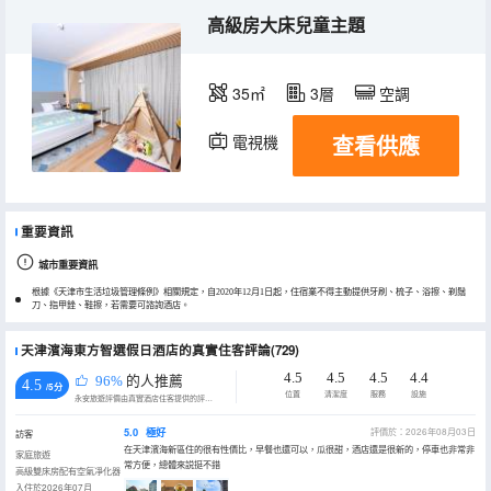
高級房大床兒童主題
35㎡
3層
空調
查看供應
電視機
重要資訊
城市重要資訊
根據《天津市生活垃圾管理條例》相關規定，自2020年12月1日起，住宿業不得主動提供牙刷、梳子、浴擦、剃鬚
刀、指甲銼、鞋擦，若需要可諮詢酒店。
天津濱海東方智選假日酒店的真實住客評論(729)
4.5
4.5
4.5
4.4
96%
的人推薦
4.5
/5分
位置
清潔度
服務
設施
永安旅遊評價由真實酒店住客提供的評價。
5.0
極好
評價於：2026年08月03日
訪客
在天津濱海新區住的很有性價比，早餐也還可以，瓜很甜，酒店還是很新的，停車也非常非
家庭旅遊
常方便，總體來説挺不錯
高級雙床房配有空氣凈化器
入住於2026年07月