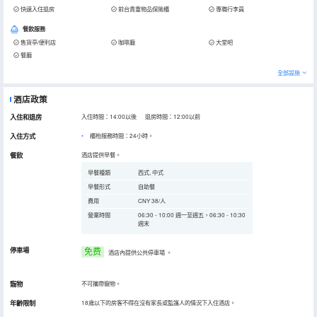
快速入住退房
前台貴重物品保險櫃
專職行李員
餐飲服務
售貨亭/便利店
咖啡廳
大堂吧
餐廳
全部設施
酒店政策
入住和退房
入住時間：14:00以後 退房時間：12:00以前
入住方式
櫃枱服務時間：24小時。
餐飲
酒店提供早餐。
早餐種類
西式, 中式
早餐形式
自助餐
費用
CNY 38/人
營業時間
06:30 - 10:00 週一至週五，06:30 - 10:30
週末
停車場
免费
酒店內提供公共停車場
。
寵物
不可攜帶寵物。
年齡限制
18歲以下的房客不得在沒有家長或監護人的情況下入住酒店。