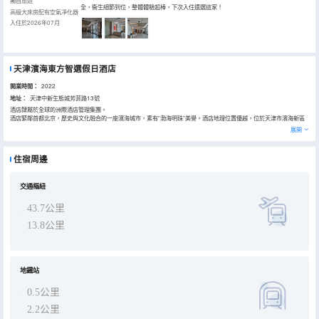
獨自旅遊
全，衞生細節到位，整體體驗超棒，下次入住還選這家！
高級大床房配有空氣凈化器
入住於2026年07月
天津濱海東方智選假日酒店
開業時間：
2022
地址：
天津中新生態城芳菲路13號
酒店隸屬於全球的洲際酒店管理集團。
酒店緊鄰首都北京，歷史與文化融合的一座濱海城市，素有”渤海明珠”美譽。酒店地理位置優越，位於天津市濱海新區
中新生態城旅遊區，15分鐘車程內有方特歡樂世界，媽祖文化園，億利精靈樂園，東堤公園，南灣公園，國家海洋博物
展開
館，航母主題公園，北塘古鎮等。
商務類緊鄰塘沽經濟開發區，北塘經濟開發區，漢沽經濟開發區，臨港工業區，區內有中心婦產醫院項目，華慧芯科技
集團，一汽豐田，約翰迪爾，大陸汽車，大眾汽車，雀巢，中國海洋石油等大型企業。
住宿周邊
酒店採用“新一代”設計，打造出一個集工作、休閒、餐飲為一體的共享“智·空間”，在早餐時段，請您盡情享用設有中西
式菜餚的每日自助早餐。而在其他時段，向您提供靈活多變的工作和休閒模式，貫徹滿意的服務精神，全方位滿足您的
住宿要求。酒店還擁有1間會議室與自動售貨機以及其它自助式服務設施，以滿足您的多層次需求，為您帶來更多便
捷，更多快樂。
交通樞紐
43.7公里
13.8公里
地鐵站
0.5公里
2.2公里