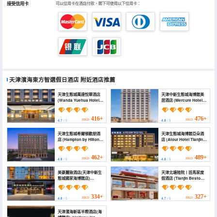
接受信用卡
可以信用卡在酒店付款，閣下可使用以下信用卡：
天津濱海東方智選假日酒店
附近酒店推薦
天津生態城萬達悅華酒店
天津中新生態城海博館美
(Wanda Yuehua Hotel,
居酒店 (Mercure Hotel
Tianjin Eco-city)
(Tianjin Eco City))
416+
476+
HKD
HKD
4.7
/ 5
4.8
/ 5
天津生態城希爾頓歡朋酒
天津生態城海博館亞朵酒
店 (Hampton by Hilton
店 (Atour Hotel Tianjin
Tianjin Eco-city)
Eco-City Haiboguan)
462+
489+
HKD
HKD
4.8
/ 5
4.8
/ 5
美豪麗致酒店(天津中新生
天津北塘陸院丨班馬家度
態城國家海博館店)
假酒店 (Tianjin Bestown
(MEHOOD LESTIE Hotel
Courtyard Of Banma
(Tianjin Zhongxin
Resorts)
Ecological City National
334+
327+
HKD
HKD
4.8
/ 5
4.7
/ 5
Sea Expo Store))
天津濱海新區半際酒店(海