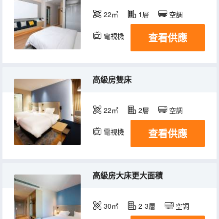
22㎡
1層
空調
查看供應
電視機
高級房雙床
22㎡
2層
空調
查看供應
電視機
高級房大床更大面積
30㎡
2-3層
空調