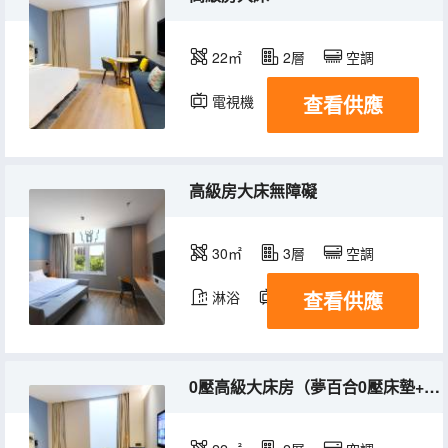
22㎡
2層
空調
查看供應
電視機
高級房大床無障礙
30㎡
3層
空調
查看供應
淋浴
電視機
0壓高級大床房（夢百合0壓床墊+0壓記憶枕）