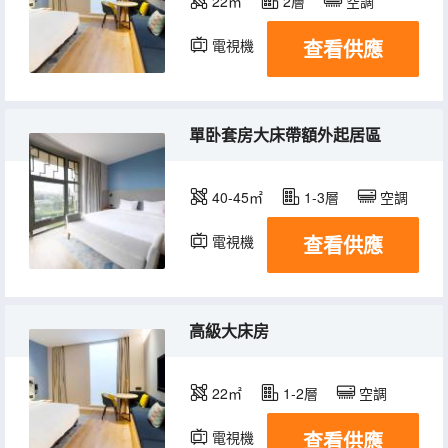
22㎡
2層
空調
查看供應
電視機
單卧套房大床帶額外起居區
40-45㎡
1-3層
空調
查看供應
電視機
高級大床房
22㎡
1-2層
空調
查看供應
電視機