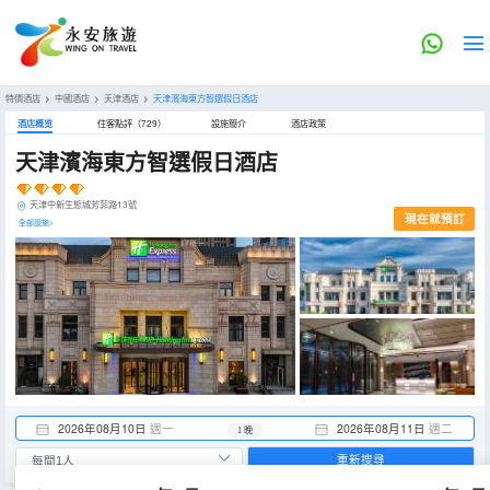
特價酒店
>
中國酒店
>
天津酒店
>
天津濱海東方智選假日酒店
酒店概览
住客點評（729）
設施簡介
酒店政策
天津濱海東方智選假日酒店
天津中新生態城芳菲路13號
現在就預訂
全部設施>
2026年08月10日
週一
2026年08月11日
週二
1 晚
重新搜尋