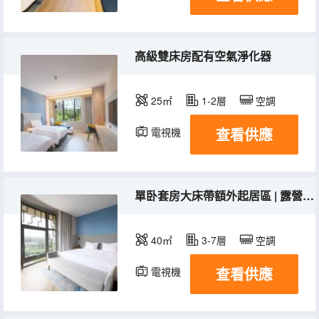
高級雙床房配有空氣淨化器
25㎡
1-2層
空調
查看供應
電視機
單卧套房大床帶額外起居區 | 露營設備
40㎡
3-7層
空調
查看供應
電視機