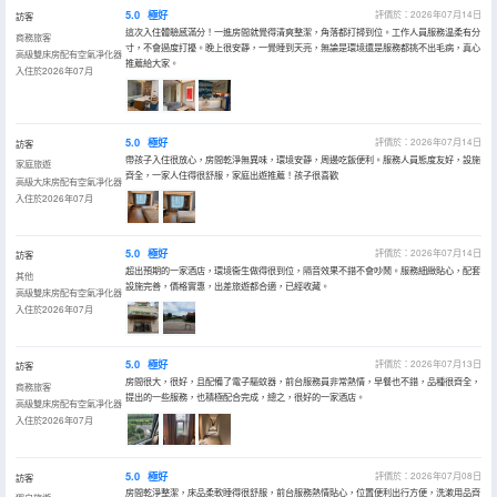
5.0
極好
評價於：2026年07月14日
訪客
這次入住體驗感滿分！一進房間就覺得清爽整潔，角落都打掃到位。工作人員服務温柔有分
商務旅客
寸，不會過度打擾。晚上很安靜，一覺睡到天亮，無論是環境還是服務都挑不出毛病，真心
高級雙床房配有空氣凈化器
推薦給大家。
入住於2026年07月
5.0
極好
評價於：2026年07月14日
訪客
帶孩子入住很放心，房間乾淨無異味，環境安靜，周邊吃飯便利。服務人員態度友好，設施
家庭旅遊
齊全，一家人住得很舒服，家庭出遊推薦！孩子很喜歡
高級大床房配有空氣凈化器
入住於2026年07月
5.0
極好
評價於：2026年07月14日
訪客
超出預期的一家酒店，環境衞生做得很到位，隔音效果不錯不會吵鬧。服務細緻貼心，配套
其他
設施完善，價格實惠，出差旅遊都合適，已經收藏。
高級雙床房配有空氣凈化器
入住於2026年07月
5.0
極好
評價於：2026年07月13日
訪客
房間很大，很好，且配備了電子驅蚊器，前台服務員非常熱情，早餐也不錯，品種很齊全，
商務旅客
提出的一些服務，也積極配合完成，總之，很好的一家酒店。
高級雙床房配有空氣凈化器
入住於2026年07月
5.0
極好
評價於：2026年07月08日
訪客
房間乾淨整潔，床品柔軟睡得很舒服，前台服務熱情貼心，位置便利出行方便，洗漱用品齊