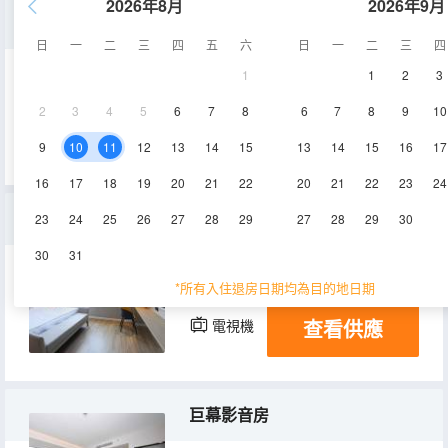
2026年8月
2026年9月
高級房雙床兒童主題
日
一
二
三
四
五
六
日
一
二
三
四
1
1
2
3
35㎡
2層
空調
2
3
4
5
6
7
8
6
7
8
9
10
查看供應
電視機
9
10
11
12
13
14
15
13
14
15
16
17
16
17
18
19
20
21
22
20
21
22
23
24
高級大床房配有空氣淨化器
23
24
25
26
27
28
29
27
28
29
30
30
31
25㎡
1-3層
空調
*所有入住退房日期均為目的地日期
查看供應
電視機
巨幕影音房