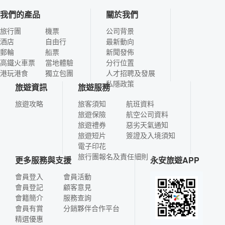
我們的產品
關於我們
旅行團
機票
公司背景
酒店
自由行
最新動向
郵輪
船票
新聞發佈
高鐵火車票
當地體驗
分行位置
港玩港食
獨立包團
人才招聘及發展
私隱政策
旅遊資訊
旅遊服務
旅遊攻略
旅客須知
航班資料
旅遊保險
航空公司資料
旅遊禮券
惡劣天氣通知
旅遊短片
簽證及入境須知
電子印花
旅行團報名及責任細則
更多服務與支援
永安旅遊APP
會員登入
會員活動
會員登記
顧客意見
會籍簡介
服務查詢
會員有賞
分銷夥伴合作平台
精選優惠