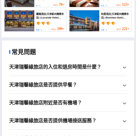
Road Gulou Square))
76+
123+
HKD
HKD
4
/ 5
4.1
/ 5
麗楓酒店(天津薊州獨樂寺
柏曼酒店(天津薊州獨樂寺
店) (Lavande Hotel
店) (Borrman Hotel
(Tianjin Jizhou Dulesi))
(Dule Temple, Jizhou,
Tianjin))
299+
221+
HKD
HKD
4.8
/ 5
4.8
/ 5
常見問題
天津瑞馨緣旅店的入住和退房時間是什麼？
天津瑞馨緣旅店是否提供早餐？
天津瑞馨緣旅店附近是否有機場？
天津瑞馨緣旅店是否提供機場接送服務？