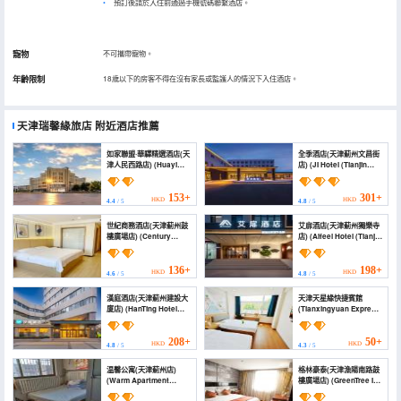
預訂後請於入住前通過手機號碼聯繫酒店。
寵物
不可攜帶寵物。
年齡限制
18歲以下的房客不得在沒有家長或監護人的情況下入住酒店。
天津瑞馨緣旅店
附近酒店推薦
如家聯盟·華驛精選酒店(天
全季酒店(天津薊州文昌街
津人民西路店) (Huayi
店) (JI Hotel (Tianjin
selection Hotel (Tianjin
Zhangzhou Wenchang
Renmin West Road
Street))
store))
153+
301+
HKD
HKD
4.4
/ 5
4.8
/ 5
世紀商務酒店(天津薊州鼓
艾扉酒店(天津薊州獨樂寺
樓廣場店) (Century
店) (Aifeel Hotel (Tianjin
Business Hotel (Tianjin
Jizhou Dule Temple))
Drum Tower Square))
136+
198+
HKD
HKD
4.6
/ 5
4.8
/ 5
漢庭酒店(天津薊州建設大
天津天星緣快捷賓館
廈店) (HanTing Hotel
(Tianxingyuan Express
(Tianjin Jizhou Jianshe
Hotel Tianjin)
Dasha))
208+
50+
HKD
HKD
4.8
/ 5
4.3
/ 5
温馨公寓(天津薊州店)
格林豪泰(天津漁陽南路鼓
(Warm Apartment
樓廣場店) (GreenTree Inn
(Tianjin Jizhou))
(TianJin Yuyang South