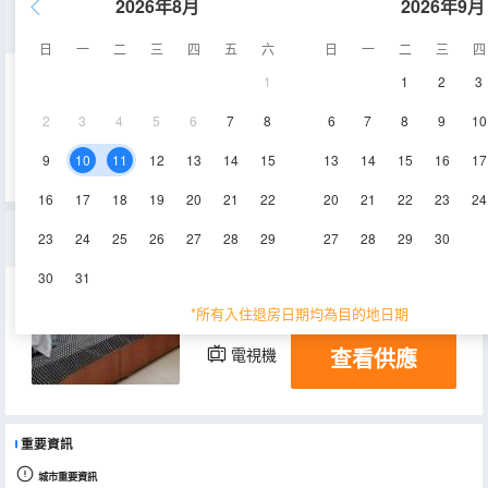
2026年8月
2026年9月
家庭房(公共衞浴)
日
一
二
三
四
五
六
日
一
二
三
四
1
1
2
3
10-15㎡
1層
空調
2
3
4
5
6
7
8
6
7
8
9
10
查看供應
電視機
9
10
11
12
13
14
15
13
14
15
16
17
16
17
18
19
20
21
22
20
21
22
23
24
舒適大床房
23
24
25
26
27
28
29
27
28
29
30
30
31
8-10㎡
1-2層
空調
*所有入住退房日期均為目的地日期
查看供應
電視機
重要資訊
城市重要資訊