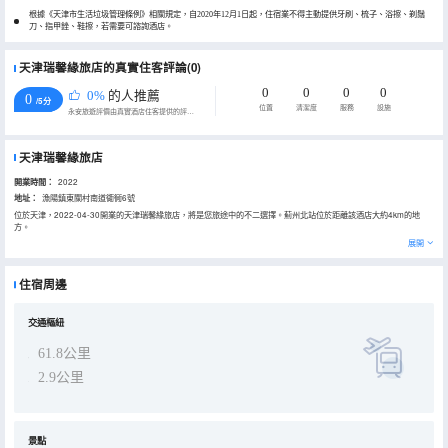
根據《天津市生活垃圾管理條例》相關規定，自2020年12月1日起，住宿業不得主動提供牙刷、梳子、浴擦、剃鬚
刀、指甲銼、鞋擦，若需要可諮詢酒店。
天津瑞馨緣旅店的真實住客評論(0)
0
0
0
0
0%
的人推薦
0
/5分
位置
清潔度
服務
設施
永安旅遊評價由真實酒店住客提供的評價。
天津瑞馨緣旅店
開業時間：
2022
地址：
漁陽鎮東關村南道衚衕6號
位於天津，2022-04-30開業的天津瑞馨緣旅店，將是您旅途中的不二選擇。薊州北站位於距離該酒店大約4km的地
方。
酒店提供的休閒設施，旨在為旅客營造多姿多彩、奢華完美的住宿體驗。
展開
住宿周邊
交通樞紐
61.8公里
2.9公里
景點