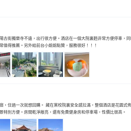
陽古街獨樂寺不遠，出行很方便。酒店在一個大院裏麪非常方便停車，同
常值得推薦。另外給前台小姐姐點贊，服務很好！！！
宿，住過一次就想回購。 藏在黨校院裏安全感拉滿，整個酒店是花園式
景特別方便。房間乾淨敞亮，還有免費健身房和停車場，性價比很高。