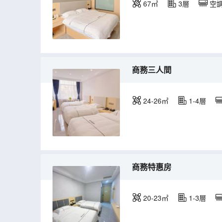
67㎡
3層
空
商務三人間
24-26㎡
1-4層
商務特惠房
20-23㎡
1-3層