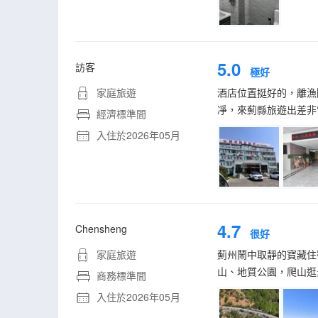
5.0
訪客
極好
家庭旅遊
酒店位置挺好的，離漁
凈，來薊縣旅遊出差非
經濟標準間
入住於2026年05月
4.7
Chensheng
很好
家庭旅遊
薊州鬧中取靜的寶藏住
山、地質公園，爬山逛
商務標準間
入住於2026年05月