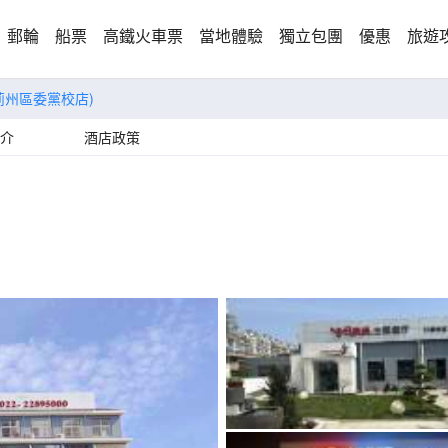
郵輪
船票
高鐵火車票
當地體驗
獨立包團
優惠
旅遊
薊州區委黨校店)
介
酒店政策