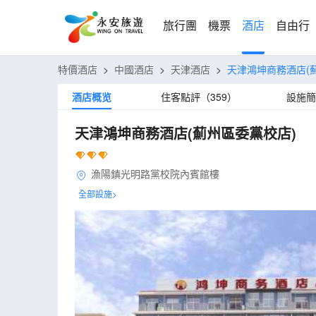
旅行團
機票
酒店
自由行
特價酒店
>
中國酒店
>
天津酒店
>
天津鴻坤商務酒店(
酒店概览
住客點評（359）
設施簡
天津鴻坤商務酒店(薊州區委黨校店)
漁陽鎮光明路黨校院內賓館樓
全部設施>