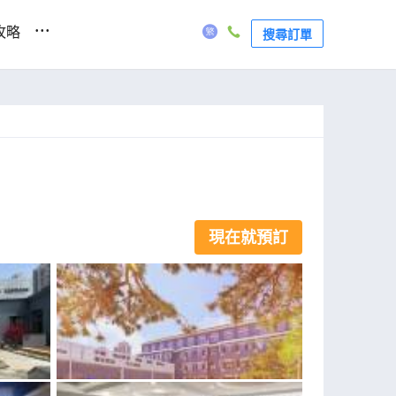
...
攻略
搜尋訂單
現在就預訂