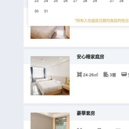
標準大床房
23
24
25
26
27
28
29
27
28
30
31
22㎡
1-3層
*所有入住退房日期均為目的地日
安心睡家庭房
24-26㎡
3層
豪華套房