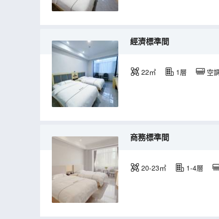
經濟標準間
22㎡
1層
空
商務標準間
20-23㎡
1-4層