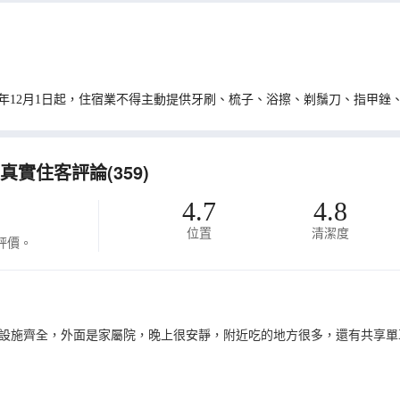
0年12月1日起，住宿業不得主動提供牙刷、梳子、浴擦、剃鬚刀、指甲銼
實住客評論(359)
4.7
4.8
位置
清潔度
評價。
設施齊全，外面是家屬院，晚上很安靜，附近吃的地方很多，還有共享單