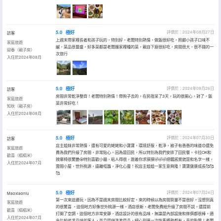
5.0
極好
評價於：2024年08月27日
訪客
上週末帶家裡長者和孩子玩的，特別好，老闆特別熱情，做飯很好吃，照顧小孩子口味不
家庭旅遊
鹹，菜品很豐盛，好多菜都是老闆孃家裡種的菜，親自下廚很好吃，房間很大，很不錯的一
迎春（親子房）
次旅行
入住於2024年08月
5.0
極好
評價於：2024年08月26日
訪客
房間非常乾淨整齊！老闆特別熱情！帶狗子去的，在民宿呆了3天，玩的很開心，對了，飯
家庭旅遊
菜非常好吃！
知秋（親子房）
入住於2024年08月
5.0
極好
評價於：2024年07月30日
訪客
店主姐妹非常熱情，還有可愛的姥姥和小寶寶。環境舒服，乾淨，被子有香香的味道😍還免
家庭旅遊
費為我們升級了房間，非常貼心。因為是回民，所以特別為我們安排了回民餐。卡拉OK和
歡喜（榻榻米）
按摩椅很驚艷🤩特別喜歡小貓，粘人得很，跟着你求摸摸🤣🤣🤣總體感覺就是和名字一樣，
入住於2024年07月
雲間小屋，世外桃源，遠離喧囂，凈化心靈！祝店主姐姐一家生意興隆！寶寶健康成長🥰🥰
🥰
5.0
極好
評價於：2024年07月24日
Maoxiaoniu
第一次來這邊玩，因為不是週末房間比較好定。來的時候以為房間質量不是很好，沒想到真
家庭旅遊
的很驚喜 ，這個地方好像世外桃源一樣，酒店很新，老闆免費給升級了房間不説，還提前
歡喜（榻榻米）
打開了空調。這個地方非常安靜，酒店設計的很有品味，無論是內部設施和傢俱都很棒。適
入住於2024年07月
合比較追求品味的客人，並且提供洗漱用品，細心到連一次性馬桶墊都有，真的點贊！老闆