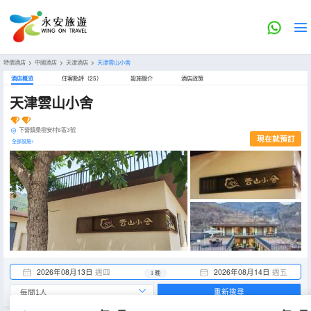
特價酒店
>
中國酒店
>
天津酒店
>
天津雲山小舍
酒店概览
住客點評（25）
設施簡介
酒店政策
天津雲山小舍
下營鎮桑樹安村6區3號
現在就預訂
全部設施>
2026年08月13日
週四
2026年08月14日
週五
1 晚
重新搜尋