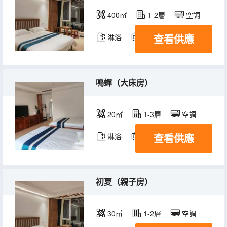
400㎡
1-2層
空調
查看供應
淋浴
電視機
鳴蟬（大床房）
20㎡
1-3層
空調
查看供應
淋浴
電視機
初夏（親子房）
30㎡
1-2層
空調