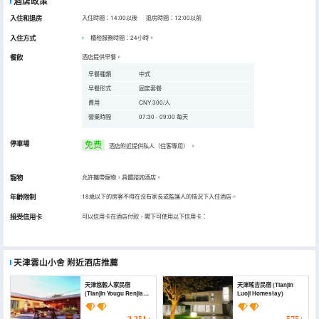
酒店政策
入住和退房
入住時間：14:00以後 退房時間：12:00以前
入住方式
櫃枱服務時間：24小時。
餐飲
酒店提供早餐。
早餐種類
中式
早餐形式
固定套餐
費用
CNY 300/人
營業時間
07:30 - 09:00 每天
停車場
免费
酒店附近提供私人（住客專用）
。
寵物
允許攜帶寵物，具體諮詢酒店。
年齡限制
18歲以下的房客不得在沒有家長或監護人的情況下入住酒店。
接受信用卡
可以信用卡在酒店付款，閣下可使用以下信用卡：
天津雲山小舍
附近酒店推薦
天津悠穀人家民宿
天津瑤吉民宿 (Tianjin
(Tianjin Yougu Renjia
Luoji Homestay)
Homestay)