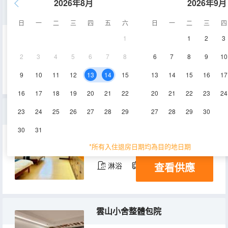
2026年8月
2026年9月
歡喜（榻榻米）
日
一
二
三
四
五
六
日
一
二
三
四
1
1
2
3
20㎡
1-3層
空調
2
3
4
5
6
7
8
6
7
8
9
10
查看供應
淋浴
電視機
9
10
11
12
13
14
15
13
14
15
16
17
16
17
18
19
20
21
22
20
21
22
23
24
聽雨（標間）
23
24
25
26
27
28
29
27
28
29
30
30
31
20㎡
1-3層
空調
*所有入住退房日期均為目的地日期
查看供應
淋浴
電視機
雲山小舍整體包院