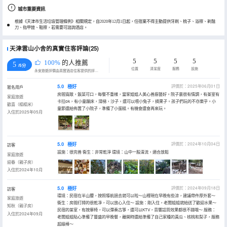
城市重要資訊
根據《天津市生活垃圾管理條例》相關規定，自2020年12月1日起，住宿業不得主動提供牙刷、梳子、浴擦、剃鬚
刀、指甲銼、鞋擦，若需要可諮詢酒店。
天津雲山小舍的真實住客評論(25)
5
5
5
5
100%
的人推薦
5
/5分
位置
清潔度
服務
設施
永安旅遊評價由真實酒店住客提供的評價。
5.0
極好
評價於：2025年06月01日
匿名用戶
房間寬敞，飯菜可口，每餐不重樣，當家姐姐人美心善廚藝好。院子裏很有情調，有茶室有
家庭旅遊
卡拉ok，有小童蹦床，滑梯，沙子，還可以喂小兔子，摘果子。孩子們玩的不亦樂乎。小
歡喜（榻榻米）
童節還給佈置了小院子，準備了小蛋糕。有機會還會再來玩。
入住於2025年05月
5.0
極好
評價於：2024年10月04日
訪客
設施：很完善 衞生：非常乾淨 環境：山中一股清流，適合放鬆
家庭旅遊
迎春（親子房）
入住於2024年10月
5.0
極好
評價於：2024年09月18日
訪客
環境：民宿在半山腰，按照導航過去就可以啦～山裡現在早晚有些涼，建議帶件厚外套～
家庭旅遊
衞生：房間打掃的很乾凈，可以放心入住～ 設施：剛入住，老闆姐姐就給送了歡迎水果～
知秋（親子房）
民宿的茶室，有按摩椅，可以彈奏古箏，還可以KTV，音響話筒效果都很不錯哦～ 服務：
入住於2024年09月
老闆姐姐貼心準備了豐盛的早晚餐，離開時還給準備了自己家種的黃瓜、核桃和梨子，服務
超級棒～