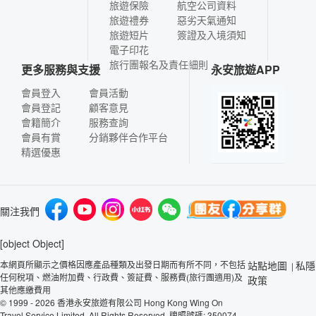
旅遊保險
航空公司資料
旅遊禮券
惡劣天氣通知
旅遊短片
簽證及入境須知
電子印花
旅行團報名及責任細則
更多服務與支援
永安旅遊APP
會員登入
會員活動
會員登記
顧客意見
會籍簡介
服務查詢
會員有賞
分銷夥伴合作平台
精選優惠
關注我們
[object Object]
本網頁所顯示之價格因應產品種類及出發日期而有所不同，不包括
站點地圖
私隱
|
任何稅項、燃油附加費、行政費、簽証費、服務費(旅行團適用)及
政策
其他應繳費用
© 1999 - 2026 香港永安旅遊有限公司 Hong Kong Wing On
Travel Service Limited. All Rights Reserved. 牌照號碼: 350074