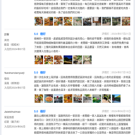
很熱情每天都會送水果，實現了水果蔬菜自由。每日的飯菜也很新鮮，老闆手藝真的不錯做
的飯好好吃呀！這個酒店我們一定會再次光臨的。還要説一點，我們娘倆不是很愛吃肉食，
老闆每天換樣兒的做，為了迎合我們的口味。
5.0
極好
評價於：2024年07月21日
訪客
很棒的一家民宿，處處能感受得到設計者的用心，簡約卻不簡單，房間的各個角落，都似是
其他
不經意間潤物細無聲的陳列着温暖的小物。 老闆娘一家服務周到又熱情，給我們免費升級
歡喜（榻榻米）
了房間，三餐的菜餚和果蔬都來自自家的田園，菜品豐富，天然又美味。 如有機會，會再
入住於2024年07月
次選擇入住雲山小舍的。
5.0
極好
評價於：2024年07月18日
Yueshanxianyueji
頭一次在永安上寫評論，因為我覺得我要認真對待店家，因為雲山小舍的店家姐姐，非常真
情侶
誠認真的對待我們。很好溝通，知道我們是回民，做了清真飯菜，房間非常乾淨，我很注重
清風（標準間）
這點，讓我挑不出毛病。兩個人的早餐晚餐，大概三四個人的量。走的時候還給我們拿了水
入住於2024年07月
果，做了咖啡。這裏適合清凈，追求質樸和品質的人來躺平。非常推薦。
5.0
極好
評價於：2024年06月10日
Jialebihaimao
藏在山裡的乾淨整潔、寬敞明亮的一家民宿。老闆娘一家人真誠友善，晚餐和早餐都做得很
家庭旅遊
美味可口。對於天天生活在擁擠的大都市的上班一族來説，寂靜的一望無垠的山間田野是難
初夏（親子房）
得的放鬆；民宿院子門口一棵高大的核桃樹，樹下一把搖椅，初夏的清晨坐在上面慢慢搖
入住於2024年06月
晃，閉上眼睛什麼也不想，靜靜地聆聽四周鳥鳴風吹的聲音，感覺到了人間值得。臨走老闆
娘還熱情地邀請我們到她家園子裏去拔了一口袋自家種的小白菜帶走，像是帶回滿滿的田野