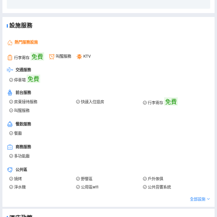
設施服務
熱門服務設施
免費
叫醒服務
KTV
行李寄存
交通服務
免費
停車場
前台服務
免費
房東接待服務
快速入住退房
行李寄存
叫醒服務
餐飲服務
餐廳
商務服務
多功能廳
公共區
燒烤
野餐區
戶外傢俱
淨水機
公用區wifi
公共音響系統
全部設施