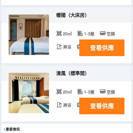
暖陽（大床房）
20㎡
1-3層
空調
查看供應
淋浴
電視機
清風（標準間）
20㎡
1-3層
空調
查看供應
淋浴
電視機
重要資訊