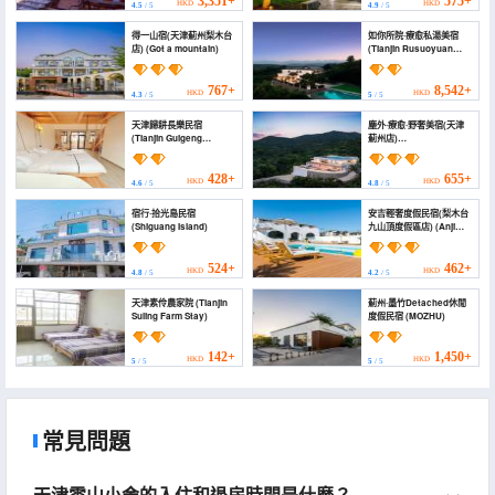
3,351+
575+
HKD
HKD
4.5
/ 5
4.9
/ 5
得一山宿(天津薊州梨木台
如你所院·療愈私湯美宿
店) (Got a mountain)
(Tianjin Rusuoyuan
Homestay)
767+
8,542+
HKD
HKD
4.3
/ 5
5
/ 5
天津歸耕長樂民宿
塵外·療愈·野奢美宿(天津
(Tianjin Guigeng
薊州店)
Changle Homestay)
(Chenwai·Private Tang
Homestay (Tianjin
Zhangzhou Branch))
428+
655+
HKD
HKD
4.6
/ 5
4.8
/ 5
宿行·拾光島民宿
安吉輕奢度假民宿(梨木台
(Shiguang Island)
九山頂度假區店) (Anji
Light Luxury Holiday
Homestay)
524+
462+
HKD
HKD
4.8
/ 5
4.2
/ 5
天津素伶農家院 (Tianjin
薊州·墨竹Detached休閒
Suling Farm Stay)
度假民宿 (MOZHU)
142+
1,450+
HKD
HKD
5
/ 5
5
/ 5
常見問題
天津雲山小舍的入住和退房時間是什麼？