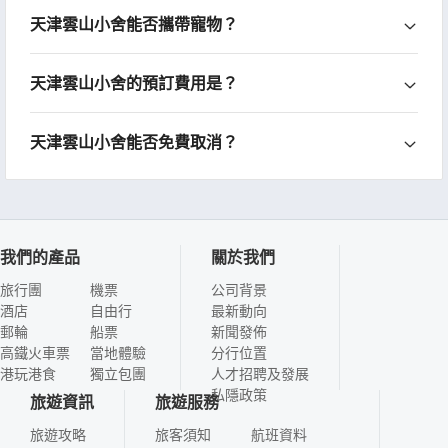
天津雲山小舍能否攜帶寵物？
天津雲山小舍的預訂費用是？
天津雲山小舍能否免費取消？
我們的產品
關於我們
旅行團
機票
公司背景
酒店
自由行
最新動向
郵輪
船票
新聞發佈
高鐵火車票
當地體驗
分行位置
港玩港食
獨立包團
人才招聘及發展
私隱政策
旅遊資訊
旅遊服務
旅遊攻略
旅客須知
航班資料