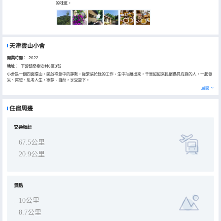
的味道。
天津雲山小舍
開業時間：
2022
地址：
下營鎮桑樹安村6區3號
小舍是一個四面環山，開啟禪意中的靜默，從緊張忙碌的工作、生中抽離出來，千里迢迢來民宿遇見有趣的人，一起發
呆、冥想、思考人生，寧靜、自然，享受當下。
展開
住宿周邊
交通樞紐
67.5公里
20.9公里
景點
10公里
8.7公里