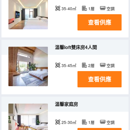
35-40㎡
1層
空調
查看供應
温馨loft雙床房4人間
35-45㎡
2層
空調
查看供應
温馨家庭房
25-30㎡
1層
空調