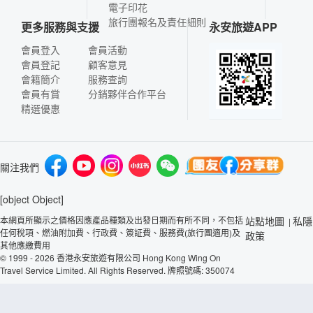
電子印花
旅行團報名及責任細則
更多服務與支援
永安旅遊APP
會員登入
會員活動
會員登記
顧客意見
會籍簡介
服務查詢
會員有賞
分銷夥伴合作平台
精選優惠
關注我們
[object Object]
本網頁所顯示之價格因應產品種類及出發日期而有所不同，不包括
站點地圖
私隱
|
任何稅項、燃油附加費、行政費、簽証費、服務費(旅行團適用)及
政策
其他應繳費用
© 1999 - 2026 香港永安旅遊有限公司 Hong Kong Wing On
Travel Service Limited. All Rights Reserved. 牌照號碼: 350074