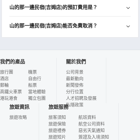
山的那一邊民宿(吉姆店)的預訂費用是？
山的那一邊民宿(吉姆店)能否免費取消？
我們的產品
關於我們
旅行團
機票
公司背景
酒店
自由行
最新動向
郵輪
船票
新聞發佈
高鐵火車票
當地體驗
分行位置
港玩港食
獨立包團
人才招聘及發展
私隱政策
旅遊資訊
旅遊服務
旅遊攻略
旅客須知
航班資料
旅遊保險
航空公司資料
旅遊禮券
惡劣天氣通知
旅遊短片
簽證及入境須知