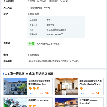
入住和退房
入住時間：14:00以後 退房時間：12:00以前
入住方式
櫃枱服務時間：24小時。
餐飲
酒店提供早餐。
早餐種類
中式
早餐形式
固定套餐
費用
價格請直接向酒店查詢
營業時間
07:00 - 10:00 每天
停車場
免费
酒店內提供私人（住客專用）
。
寵物
不可攜帶寵物。
年齡限制
18歲以下的房客不得在沒有家長或監護人的情況下入住酒店。
山的那一邊民宿(吉姆店)
附近酒店推薦
月庭華舍(天津薊州吉姆冒
桐昕民宿(吉姆冒險世界店)
險世界店) (Yueting
(Tianjin Xiaying Town
Huashe (Tianjin Jizhou
Tuanshanzi Village)
Jim Adventure World))
580+
539+
HKD
HKD
4.9
/ 5
4.9
/ 5
鑫鑫民宿 (Xinxin B&B)
花汐雨民宿 (Huaxiyu
Homestay)