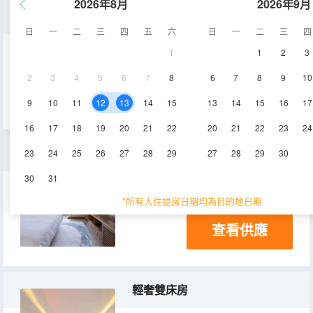
2026年8月
2026年9月
簡約大床房
日
一
二
三
四
五
六
日
一
二
三
四
1
1
2
3
25-30㎡
1層
空調
2
3
4
5
6
7
8
6
7
8
9
10
查看供應
9
10
11
12
13
14
15
13
14
15
16
17
16
17
18
19
20
21
22
20
21
22
23
24
豪華loft雙床房5人間
23
24
25
26
27
28
29
27
28
29
30
30
31
35-45㎡
2層
空調
*所有入住退房日期均為目的地日期
查看供應
輕奢雙床房