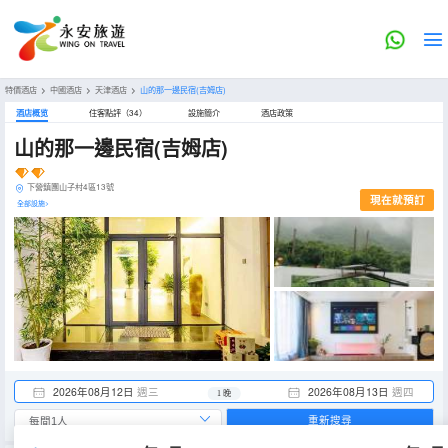
特價酒店
>
中國酒店
>
天津酒店
>
山的那一邊民宿(吉姆店)
酒店概览
住客點評（34）
設施簡介
酒店政策
山的那一邊民宿(吉姆店)
下營鎮團山子村4區13號
現在就預訂
全部設施>
2026年08月12日
週三
2026年08月13日
週四
1 晚
重新搜尋