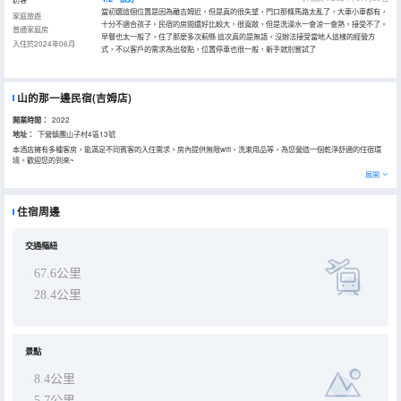
當初選這個位置是因為離吉姆近，但是真的很失望，門口那條馬路太亂了，大車小車都有，
家庭旅遊
十分不適合孩子。民宿的房間還好比較大，很寬敞，但是洗澡水一會涼一會熱，接受不了。
普通家庭房
早餐也太一般了，住了那麼多次薊縣 這次真的是無語，沒辦法接受當地人這樣的經營方
入住於2024年06月
式，不以客戶的需求為出發點，位置停車也很一般，新手就別嘗試了
山的那一邊民宿(吉姆店)
開業時間：
2022
地址：
下營鎮團山子村4區13號
本酒店擁有多種客房，能滿足不同賓客的入住需求。房內提供無限wifi、洗漱用品等，為您營造一個乾淨舒適的住宿環
境。歡迎您的到來~
展開
住宿周邊
交通樞紐
67.6公里
28.4公里
景點
8.4公里
5.7公里