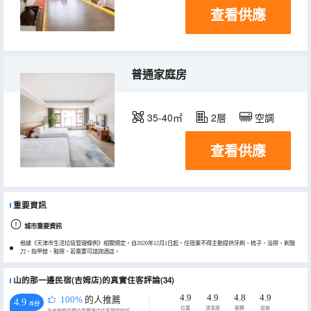
查看供應
普通家庭房
35-40㎡
2層
空調
查看供應
重要資訊
城市重要資訊
根據《天津市生活垃圾管理條例》相關規定，自2020年12月1日起，住宿業不得主動提供牙刷、梳子、浴擦、剃鬚
刀、指甲銼、鞋擦，若需要可諮詢酒店。
山的那一邊民宿(吉姆店)的真實住客評論(34)
4.9
4.9
4.8
4.9
100%
的人推薦
4.9
/5分
位置
清潔度
服務
設施
永安旅遊評價由真實酒店住客提供的評價。