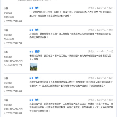
5.0
極好
評價於：2025年08月09日
訪客
1，老闆熱情好客，我們一家4口 2，飯菜好吃，星級大廚水準4人晚上給整了10來個菜 3，
家庭旅遊
離店時，老闆還送了自家種的黃瓜和小番茄。
温馨家庭房
入住於2025年08月
5.0
極好
評價於：2025年07月31日
訪客
房間敞亮，裝修風格很有格調，衞生條件好，最滿意的是大床特別舒服，老闆娘熱情好客，
家庭旅遊
遇到啥事都很爽快！
普通家庭房
入住於2025年07月
5.0
極好
評價於：2025年07月13日
訪客
老闆特別熱情，飯菜乾凈。窗外就是青山，視野開闊。走的時候老闆還給一些自家種的黃
家庭旅遊
瓜。爆贊！
温馨loft雙床房4人間
入住於2025年07月
5.0
極好
評價於：2025年06月29日
訪客
非常好👍評價有點晚了！老闆娘很熱情❤️人特別好 早餐豐盛好吃 又乾淨又獨立的停車場 有
家庭旅遊
餐廳和KTV。邊上就是吉姆樂園。值得推薦 帶的小朋友一起去的 下次還會去她家。
温馨家庭房
入住於2025年06月
5.0
極好
評價於：2025年05月26日
訪客
民宿位置不錯，緊挨吉姆冒險世界，三公里範圍內還有環山湖、車神架、郭家村等景區；服
家庭旅遊
務和設施也不錯，老闆和老闆娘很熱情，房間乾淨寬敞，飯菜好吃量大。可以忽略的不足是
豪華loft雙床房5人間
沒有獨立的休閑小院。
入住於2025年05月