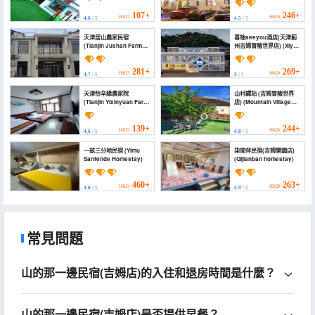
107+
246+
HKD
HKD
4.6
/ 5
4.5
/ 5
天津居山農家民宿
喜柚seeyou酒店(天津薊
(Tianjin Jushan Farm
州吉姆冒險世界店) (Xiyou
Homestay)
Seeyou Hotel (Tianjin
Jizhou Jim Adventure
World))
281+
269+
HKD
HKD
4.7
/ 5
3
/ 5
天津怡辛緣農家院
山村驛站 (吉姆冒險世界
(Tianjin Yixinyuan Farm
店) (Mountain Village
stay)
Inn (Jim Adventure
World))
139+
244+
HKD
HKD
4.6
/ 5
4.8
/ 5
一畝三分地民宿 (Yimu
柒間伴民宿(吉姆樂園店)
Sanfende Homestay)
(Qijianban homestay)
460+
263+
HKD
HKD
4.6
/ 5
4.9
/ 5
常見問題
山的那一邊民宿(吉姆店)的入住和退房時間是什麼？
山的那一邊民宿(吉姆店)是否提供早餐？