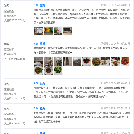
5.0
極好
評價於：2025年05月03日
訪客
這是我在薊縣住過的民宿裏最好的一家了，房間很大，衞生間也很大，超級寬敞，老闆人很
家庭旅遊
好，有求必應，屋內裝修很高級，智能ai系統，智能馬桶，超大熱水器，雖然離吉姆很近，
普通家庭房
但是一點也不吵，鬧中取靜，孩子去吉姆玩超級方便，中午回去吃個飯，睡個覺，回去繼續
入住於2025年05月
玩，這家性價比很高
5.0
極好
評價於：2024年10月27日
訪客
老闆很熱情，做飯也很好吃，離吉姆冒險世界很近，步行兩分鐘，房間乾淨整潔，環境很
家庭旅遊
好，很贊👍，下次去還會選擇這家❤️
普通家庭房
入住於2024年10月
4.5
很好
評價於：2024年08月09日
訪客
房間比較乾淨，二樓更安靜一些。 位置好，離吉姆樂園很進，就在樂園停車場旁邊大概一
家庭旅遊
百米，但是沒有臨街的那些亂，很安靜。 管三頓飯，飯菜也很可口，沒有糊弄，大人小孩
簡約大床房
都愛吃。 唯一不足就是浴缸衹是擺設， 並不通水。 總的來説很好了。
入住於2024年06月
5.0
極好
評價於：2024年07月29日
訪客
超級超級好的民宿，價格合適，一房三餐，廚師水平非常高，父母和孩子都非常認可，老闆
家庭旅遊
娘超貼心從去的前一天就一直在與我們溝通聯繫，告知天氣，遊玩位置~孩子捨不得走，正
輕奢雙床房
在計劃下次還要去😁😁😁
入住於2024年07月
4.2
很好
評價於：2024年07月09日
訪客