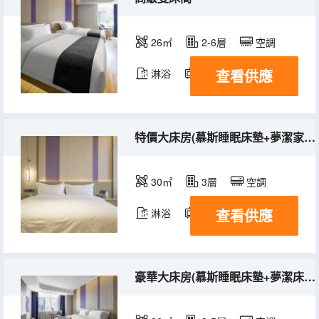
26㎡
2-6層
空調
查看供應
淋浴
電視機
特價大床房(慕斯睡眠床墊+夢潔家紡床品)
30㎡
3層
空調
查看供應
淋浴
電視機
豪華大床房(慕斯睡眠床墊+夢潔床品+全屋智控+電視投屏)