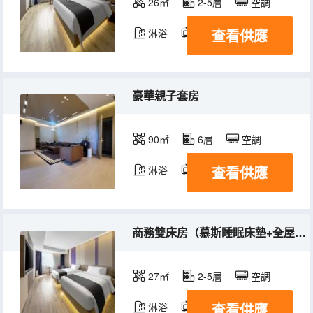
26㎡
2-5層
空調
查看供應
淋浴
電視機
豪華親子套房
90㎡
6層
空調
查看供應
淋浴
電視機
商務雙床房（慕斯睡眠床墊+全屋智控+電視投屏）
27㎡
2-5層
空調
查看供應
淋浴
電視機