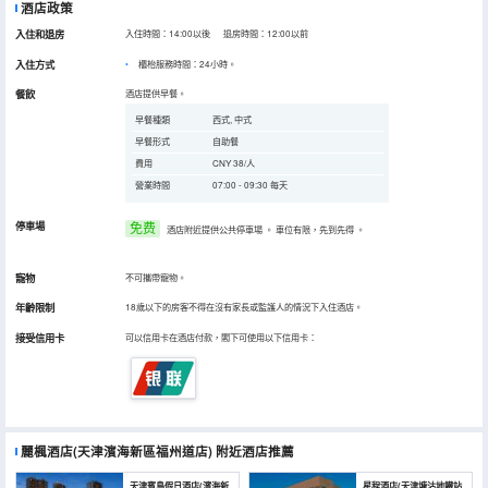
酒店政策
入住和退房
入住時間：14:00以後 退房時間：12:00以前
入住方式
櫃枱服務時間：24小時。
餐飲
酒店提供早餐。
早餐種類
西式, 中式
早餐形式
自助餐
費用
CNY 38/人
營業時間
07:00 - 09:30 每天
停車場
免费
酒店附近提供公共停車場
。
車位有限，先到先得
。
寵物
不可攜帶寵物。
年齡限制
18歲以下的房客不得在沒有家長或監護人的情況下入住酒店。
接受信用卡
可以信用卡在酒店付款，閣下可使用以下信用卡：
麗楓酒店(天津濱海新區福州道店)
附近酒店推薦
天津賓島假日酒店(濱海新
星程酒店(天津塘沽地鐵站