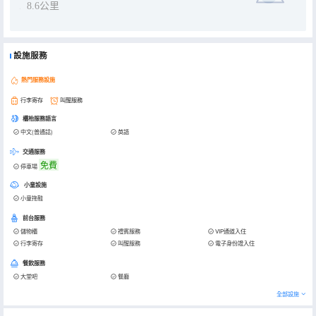
8.6公里
設施服務
熱門服務設施
行李寄存
叫醒服務
櫃枱服務語言
中文(普通話)
英語
交通服務
免費
停車場
小童設施
小童拖鞋
前台服務
儲物櫃
禮賓服務
VIP通道入住
行李寄存
叫醒服務
電子身份證入住
餐飲服務
大堂吧
餐廳
全部設施