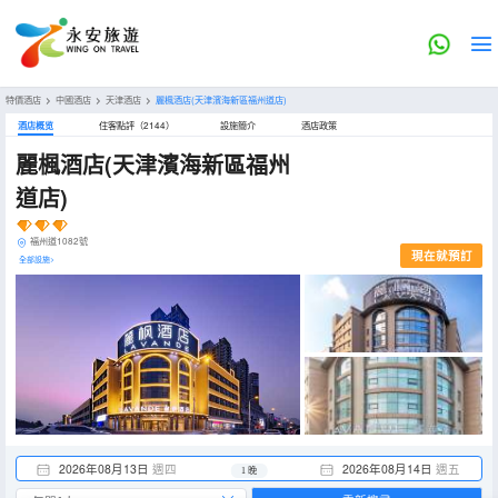
特價酒店
>
中國酒店
>
天津酒店
>
麗楓酒店(天津濱海新區福州道店)
酒店概览
住客點評（2144）
設施簡介
酒店政策
麗楓酒店(天津濱海新區福州
道店)
福州道1082號
現在就預訂
全部設施>
2026年08月13日
週四
2026年08月14日
週五
1 晚