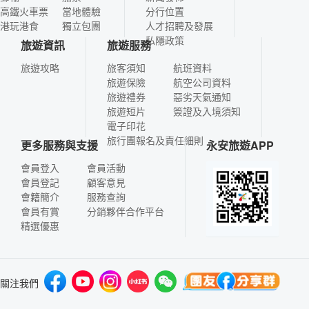
高鐵火車票
當地體驗
分行位置
港玩港食
獨立包團
人才招聘及發展
私隱政策
旅遊資訊
旅遊服務
旅遊攻略
旅客須知
航班資料
旅遊保險
航空公司資料
旅遊禮券
惡劣天氣通知
旅遊短片
簽證及入境須知
電子印花
旅行團報名及責任細則
更多服務與支援
永安旅遊APP
會員登入
會員活動
會員登記
顧客意見
會籍簡介
服務查詢
會員有賞
分銷夥伴合作平台
精選優惠
關注我們