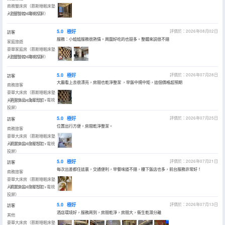
商務雙床房（慕斯睡眠床墊
+全屋智控+電視投屏）
入住於2026年07月
5.0
極好
評價於：2026年08月02日
訪客
服務：小姐姐服務很熱情。周圍好吃的也挺多。整體來説很不錯
家庭旅遊
豪華家庭房（慕斯睡眠床墊
+全屋智控+電視投屏）
入住於2026年07月
5.0
極好
評價於：2026年07月28日
訪客
大廳看上去很漂亮，房間也乾淨整潔 ，早飯中規中矩，這個價格超預期
商務旅客
豪華大床房（慕斯睡眠床墊
+夢潔床品+全屋智控+電視
入住於2026年07月
投屏）
5.0
極好
評價於：2026年07月25日
訪客
位置出行方便，房間乾淨整潔。
商務旅客
豪華大床房（慕斯睡眠床墊
+夢潔床品+全屋智控+電視
入住於2026年07月
投屏）
5.0
極好
評價於：2026年07月21日
訪客
每次出差都住這裏，交通便利，早餐味道不錯，樓下飯店也多，前台服務非常好！
商務旅客
豪華大床房（慕斯睡眠床墊
+夢潔床品+全屋智控+電視
入住於2026年07月
投屏）
5.0
極好
評價於：2026年07月13日
訪客
酒店環境好，服務周到，房間乾淨，房間大，衞生乾濕分離
其他
豪華大床房（慕斯睡眠床墊