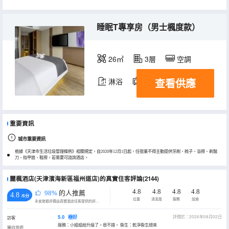
睡眠T專享房（男士楓度款）
26㎡
3層
空調
查看供應
淋浴
電視機
重要資訊
城市重要資訊
根據《天津市生活垃圾管理條例》相關規定，自2020年12月1日起，住宿業不得主動提供牙刷、梳子、浴擦、剃鬚
刀、指甲銼、鞋擦，若需要可諮詢酒店。
麗楓酒店(天津濱海新區福州道店)的真實住客評論(2144)
4.8
4.8
4.8
4.8
98%
的人推薦
4.8
/5分
位置
清潔度
服務
設施
永安旅遊評價由真實酒店住客提供的評價。
5.0
極好
評價於：2026年08月02日
訪客
服務：小姐姐給升級了。很不錯。 衞生：乾淨衞生總來
獨自旅遊