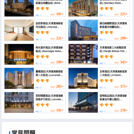
區塘沽地鐵站店) (Bindao
店) (Starway Hotel
Holiday Inn(Tanggu
(Tianjin Tanggu Subway
Commercial Center
Station))
Store, Binhai New
181+
225+
HKD
HKD
4.6
/ 5
4.6
/ 5
Area))
金悅季酒店(天津濱海新區
維也納國際酒店(天津濱海
河北路店) (Jinyueji
新區塘沽地鐵站店)
Hotel)
(Vienna International
Hotel (Tanggu Metro
Station Branch, Binhai
221+
299+
HKD
HKD
4.8
/ 5
4.5
/ 5
New Area, Tianjin))
時光漫步酒店(天津濱海新
天津濱海第三大街輕居酒
區店) (Nostalgia Hotel
店 (Tianjin Binhai Third
(Tianjin Binhai Tanggu))
Avenue Atour Light
Hotel)
199+
343+
HKD
HKD
4.7
/ 5
4.8
/ 5
麗楓酒店(天津濱海開發區
全季酒店(天津濱海新區第
第二大街店) (Lavande
二大街店) (JI Hotel
Hotel (Tianjin Binhai
(Tianjin Binhai New
Development Zone
Area Second Avenue))
Second Avenue))
285+
375+
HKD
HKD
4.6
/ 5
4.7
/ 5
茉莉精選酒店(天津濱海解
喆啡鋭品酒店(天津濱海新
放路步行街店) (Jasmine
區塘沽外灘公園店)
Hotel (Tianjin Binhai
(James Joyce Treasury
Jiefang Road
Hotel (Tianjin Binhai
Pedestrian Street))
New Area Tanggu Bund
191+
270+
HKD
HKD
4.6
/ 5
4.9
/ 5
Park Branch))
常見問題