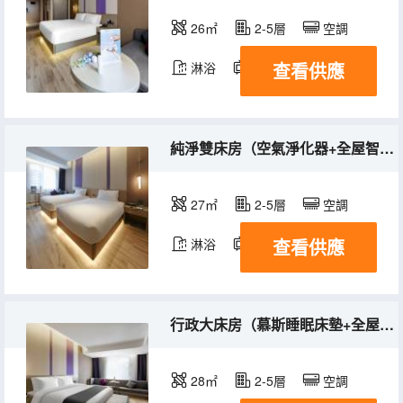
26㎡
2-5層
空調
查看供應
淋浴
電視機
純淨雙床房（空氣淨化器+全屋智控+電視投屏）
27㎡
2-5層
空調
查看供應
淋浴
電視機
行政大床房（慕斯睡眠床墊+全屋智控+電視投屏）
28㎡
2-5層
空調