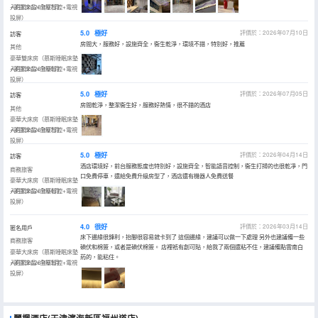
+夢潔床品+全屋智控+電視
入住於2026年07月
投屏）
5.0
極好
評價於：2026年07月10日
訪客
房間大，服務好，設施齊全，衞生乾淨，環境不錯，特別好，推薦
其他
豪華雙床房（慕斯睡眠床墊
+夢潔床品+全屋智控+電視
入住於2026年06月
投屏）
5.0
極好
評價於：2026年07月05日
訪客
房間乾淨，整潔衞生好，服務好熱情，很不錯的酒店
其他
豪華大床房（慕斯睡眠床墊
+夢潔床品+全屋智控+電視
入住於2026年07月
投屏）
5.0
極好
評價於：2026年04月14日
訪客
酒店環境好，前台服務態度也特別好，設施齊全，智能語音控制，衞生打掃的也很乾凈，門
商務旅客
口免費停車，還給免費升級房型了，酒店還有機器人免費送餐
豪華大床房（慕斯睡眠床墊
+夢潔床品+全屋智控+電視
入住於2026年04月
投屏）
4.0
很好
評價於：2026年03月14日
匿名用戶
床下邊緣很鋒利，抬腳很容易就卡到了 這個邊緣，建議可以做一下處理 另外也建議備一些
商務旅客
碘伏和棉簽，或者是碘伏棉簽。 店裡衹有創可貼，給我了兩個還粘不住，建議備點雲南白
豪華大床房（慕斯睡眠床墊
葯的，能粘住。
+夢潔床品+全屋智控+電視
入住於2026年03月
投屏）