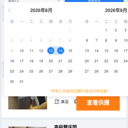
重新搜尋
2026年8月
2026年9月
商務大床房（慕斯睡眠床墊+全屋智控+電視投屏）
日
一
二
三
四
五
六
日
一
二
三
四
1
1
2
3
26㎡
2-5層
空調
2
3
4
5
6
7
8
6
7
8
9
10
查看供應
淋浴
電視機
9
10
11
12
13
14
15
13
14
15
16
17
16
17
18
19
20
21
22
20
21
22
23
24
豪華套房（慕斯睡眠床墊+夢潔床品+全屋智控+電視投屏）
23
24
25
26
27
28
29
27
28
29
30
30
31
45㎡
2-5層
空調
*所有入住退房日期均為目的地日期
查看供應
淋浴
電視機
高級雙床間