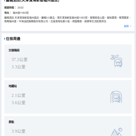
麗楓酒店(天津濱海新區福州道店)
開業時間：
2022
地址：
福州道1082號
麗楓酒店·天津濱海新區福州道店，麗楓3.0產品，落於濱海新區福州道1082號，東鄰綠島公園，福地廣場，華潤萬家，
南鄰福州道，中海油田服務股份有限公司，北接濱海名都小區。周圍餐飲、娛樂等生活配套齊全.
交通路線：酒店交通方便，距離天津濱海國際機場40分鐘車程；距離高鐵濱海西站13分鐘車程；距離地鐵站塘沽站7分
展開
鐘車程；距離塘沽火車站9分鐘車程；公交路線眾多（104路617路，816路 萊茵春天站下車步行3分鐘，617路，621
路，844路 中心北里站下車步行3分鐘即到）。
硬件設施：分店配有自助餐廳、洗衣房，客房使用智能語音客控，慕斯床墊，夢潔家紡，為您提供優質睡眠，24小時恒
住宿周邊
温冷熱水，極速WIFI酒店全覆蓋。
餐飲娛樂：酒店周邊購物方便，距福地廣場，華潤萬家福州道店步行2分鐘、洋貨市場6分鐘車程，萬達廣場濱海店6分
鐘車程。酒店周邊餐飲眾多，步行10分鐘路程內有火鍋，燒烤，炒菜，海鮮等美食。
遊玩景點：酒店周圍遊玩場地眾多：天津海昌極地海洋公園，潮音寺，北塘古鎮，外灘公園等景點均在距離酒店15分鐘
交通樞紐
車程以內；天津歡樂谷，天津方特歡樂世界，天津泰達航母公園等景點均在距離酒店35分鐘車程以內。
學校醫院：酒店附近學校有塘沽第三中學，塘沽十四中學，塘沽第十三中學，天津海員學校，天津中醫藥大學鍼灸學院
37.2公里
（濱海新區分部）；酒店附近醫院有天津市第五中心醫院，天津市泰達醫院，天津市濱海新區中醫醫院等。
3.3公里
麗楓酒店秉承：自然，隨心的生活態度，讓一切張弛有度，自然自在。在人與自然的美妙平衡下，在自然元素的磁場裏
愉悅自己，切換生活裏從繁至簡的慵懶模式。通過自然元素，芳香之境和自在體驗的深度打造，為每一位嚮往自在人生
的旅人提供一個隨心隨意的居住空間。
麗楓酒店·天津濱海新區福州道店全體員工誠摯歡迎您的到來。
地鐵站
2.1公里
3.6公里
景點
3.9公里