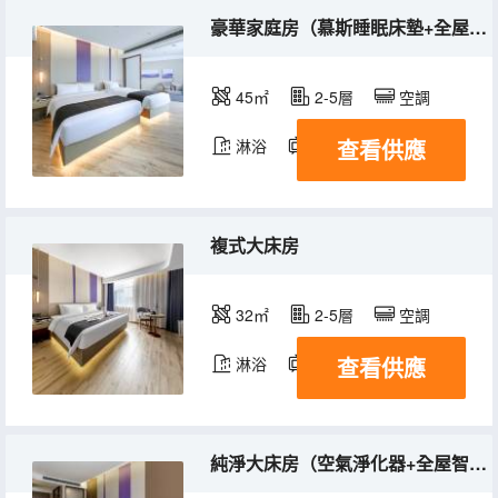
豪華家庭房（慕斯睡眠床墊+全屋智控+電視投屏）
45㎡
2-5層
空調
查看供應
淋浴
電視機
複式大床房
32㎡
2-5層
空調
查看供應
淋浴
電視機
純淨大床房（空氣淨化器+全屋智控+電視投屏）