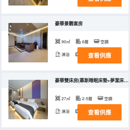
豪華景觀套房
90㎡
6層
空調
查看供應
淋浴
電視機
豪華雙床房(慕斯睡眠床墊+夢潔床品+全屋智控+電視投屏)
27㎡
2-5層
空調
查看供應
淋浴
電視機