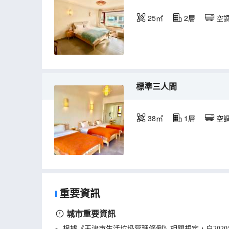
25㎡
2層
空
標準三人間
38㎡
1層
空
重要資訊
城市重要資訊
根據《天津市生活垃圾管理條例》相關規定，自202