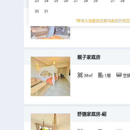
温馨家庭房（瑞）
23
24
25
26
27
28
29
27
28
30
31
75㎡
2層
空
*所有入住退房日期均為目的地日
親子家庭房
38㎡
1層
空
舒適家庭房-紹