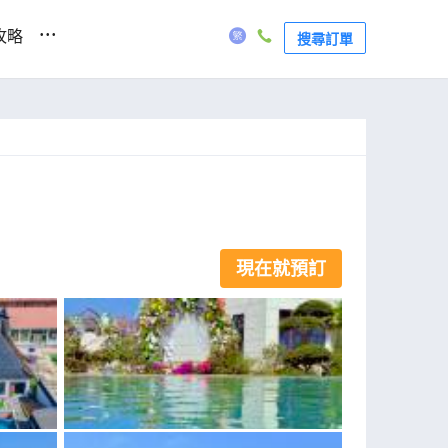
...
攻略
搜尋訂單
現在就預訂