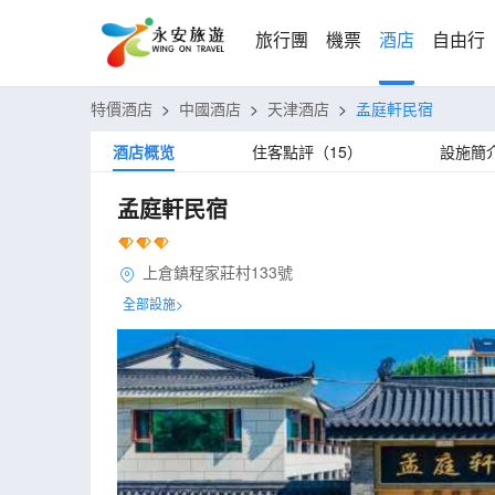
旅行團
機票
酒店
自由行
特價酒店
>
中國酒店
>
天津酒店
>
孟庭軒民宿
酒店概览
住客點評（15）
設施簡
孟庭軒民宿
上倉鎮程家莊村133號
全部設施>