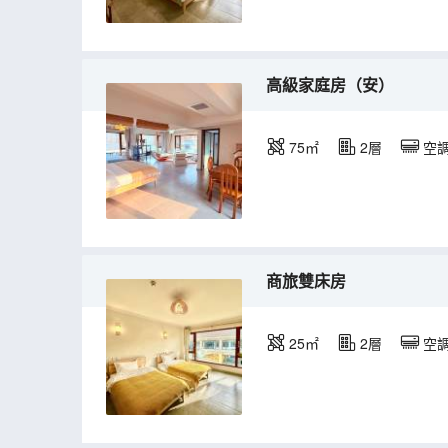
高級家庭房（安）
75㎡
2層
空
商旅雙床房
25㎡
2層
空