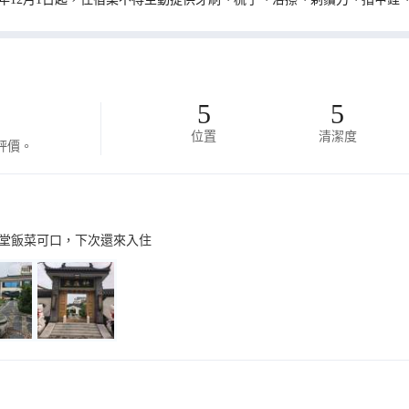
5
5
位置
清潔度
評價。
堂飯菜可口，下次還來入住