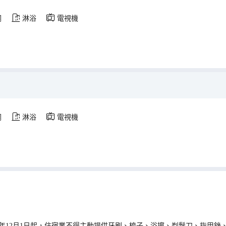
調
淋浴
電視機
調
淋浴
電視機
0年12月1日起，住宿業不得主動提供牙刷、梳子、浴擦、剃鬚刀、指甲銼