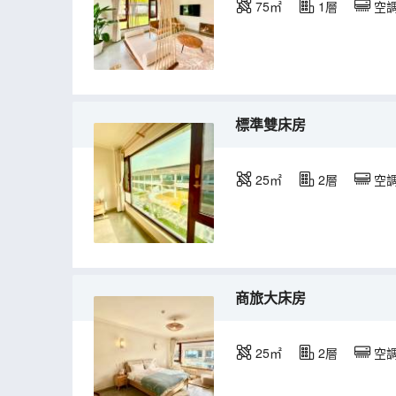
75㎡
1層
空
標準雙床房
25㎡
2層
空
商旅大床房
25㎡
2層
空