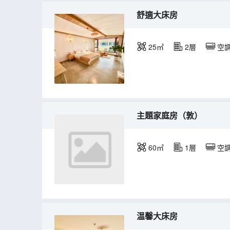
舒適大床房
25㎡
2層
空
主題家庭房（敦）
60㎡
1層
空
温馨大床房