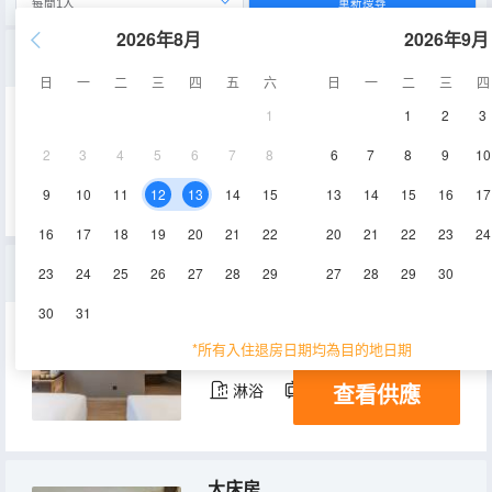
重新搜尋
2026年8月
2026年9月
商務大床房A
日
一
二
三
四
五
六
日
一
二
三
四
1
1
2
3
23㎡
4層
空調
2
3
4
5
6
7
8
6
7
8
9
10
查看供應
淋浴
電視機
9
10
11
12
13
14
15
13
14
15
16
17
16
17
18
19
20
21
22
20
21
22
23
24
家庭房
23
24
25
26
27
28
29
27
28
29
30
30
31
28-30㎡
5-8層
空調
*所有入住退房日期均為目的地日期
查看供應
淋浴
電視機
大床房