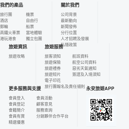
我們的產品
關於我們
旅行團
機票
公司背景
酒店
自由行
最新動向
郵輪
船票
新聞發佈
高鐵火車票
當地體驗
分行位置
港玩港食
獨立包團
人才招聘及發展
私隱政策
旅遊資訊
旅遊服務
旅遊攻略
旅客須知
航班資料
旅遊保險
航空公司資料
旅遊禮券
惡劣天氣通知
旅遊短片
簽證及入境須知
電子印花
旅行團報名及責任細則
更多服務與支援
永安旅遊APP
會員登入
會員活動
會員登記
顧客意見
會籍簡介
服務查詢
會員有賞
分銷夥伴合作平台
精選優惠