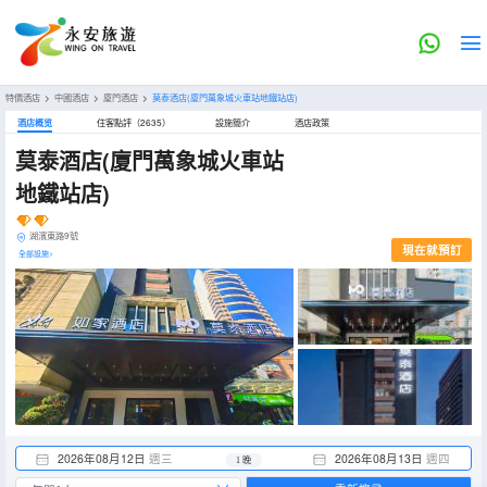
特價酒店
>
中國酒店
>
廈門酒店
>
莫泰酒店(廈門萬象城火車站地鐵站店)
酒店概览
住客點評（2635）
設施簡介
酒店政策
莫泰酒店(廈門萬象城火車站
地鐵站店)
湖濱東路9號
現在就預訂
全部設施>
2026年08月12日
週三
2026年08月13日
週四
1 晚