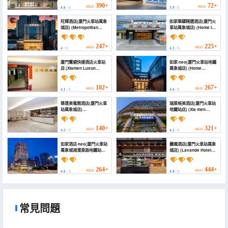
Station))
390+
72+
HKD
HKD
4.6
/ 5
3.9
/ 5
旺輝酒店(廈門火車站萬象
如家華驛精選酒店(廈門火
城店) (Metropolitan
車站萬象城店) (Home Inn
Wanghui Hotel(Xiamen
Huayi Select Hotel
Railway Station
(Xiamen Railway
Vientiane City))
Station Wanhangcheng
247+
225+
HKD
HKD
4
/ 5
4.2
/ 5
Branch))
廈門鷺順快捷酒店火車站
如家·neo(廈門火車站地鐵
店 (Xiamen Luxun
萬象城店) (Home
Express Hotel Railway
Inn·neo( Xiamen
Station)
Railway Station Metro
MixC City Store))
102+
267+
HKD
HKD
4.1
/ 5
4.6
/ 5
華晟美電競酒店(廈門火車
瑞萊格美酒店(廈門火車站
站萬象城店)
地鐵站店) (Xia men
(Huashengmei Hotel)
RLGM Hotel)
140+
321+
HKD
HKD
4.2
/ 5
4.2
/ 5
如家酒店·neo(廈門火車站
麗楓酒店(廈門火車站萬象
萬象城湖濱東路地鐵站店)
城店) (Lavande Hotel
(Homeinn Hotel
(Xiamen Railway
(Xiamen Railway
Station MixC Store))
Station Hubin East
264+
444+
HKD
HKD
4.6
/ 5
4.8
/ 5
Road))
常見問題