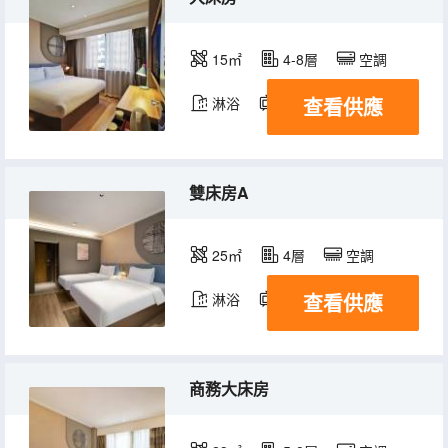
15㎡
4-8層
空調
查看供應
淋浴
電視機
雙床房A
25㎡
4層
空調
查看供應
淋浴
電視機
商務大床房