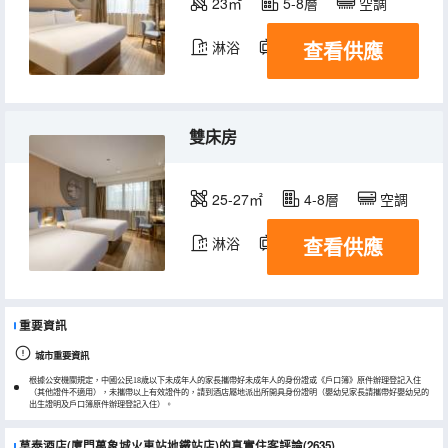
23㎡
5-8層
空調
查看供應
淋浴
電視機
雙床房
25-27㎡
4-8層
空調
查看供應
淋浴
電視機
重要資訊
城市重要資訊
根據公安機關規定，中國公民18歲以下未成年人的家長攜帶好未成年人的身份證或《戶口簿》原件辦理登記入住
（其他證件不適用），未攜帶以上有效證件的，請到酒店屬地派出所開具身份證明（嬰幼兒家長請攜帶好嬰幼兒的
出生證明及戶口簿原件辦理登記入住）。
莫泰酒店(廈門萬象城火車站地鐵站店)的真實住客評論(2635)