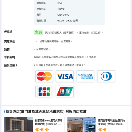
早餐種類
中式
早餐形式
自助餐
費用
CNY 30/人
營業時間
07:00 - 09:30 每天
停車場
免费
酒店內提供私人（住客專用）
。
車位有限，先到先得
。
充電車位
•
酒店內提供充電樁，直流充電。
寵物
不可攜帶寵物。
年齡限制
18歲以下的房客不得在沒有家長或監護人的情況下入住酒店。
接受信用卡
可以信用卡在酒店付款，閣下可使用以下信用卡：
莫泰酒店(廈門萬象城火車站地鐵站店)
附近酒店推薦
如家酒店·neo(廈門火車站
廈門微客青年旅舍(廈門火
地鐵站店) (Homeinn ·
車站店) (Weike Youth
neo (Xiamen Railway
Hostel (Xiamen Railway
Station Subway
Station))