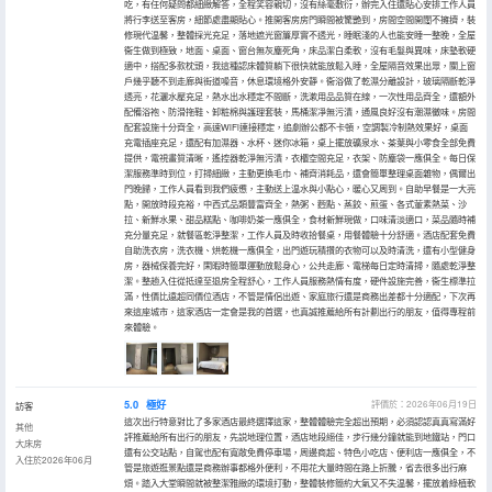
吃，有任何疑問都細緻解答，全程笑容親切，沒有絲毫敷衍，辦完入住還貼心安排工作人員
將行李送至客房，細節處盡顯貼心。推開客房房門瞬間被驚艷到，房間空間開闊不擁擠，裝
修現代温馨，整體採光充足，落地遮光窗簾厚實不透光，睡眠淺的人也能安睡一整晚，全屋
衞生做到極致，地面、桌面、窗台無灰塵死角，床品潔白柔軟，沒有毛髮與異味，床墊軟硬
適中，搭配多款枕頭，我這種認床體質躺下很快就能放鬆入睡，全屋隔音效果出眾，關上窗
戶幾乎聽不到走廊與街道噪音，休息環境格外安靜。衞浴做了乾濕分離設計，玻璃隔斷乾淨
透亮，花灑水壓充足，熱水出水穩定不間斷，洗漱用品品質在線，一次性用品齊全，還額外
配備浴袍、防滑拖鞋、卸粧棉與護理套裝，馬桶潔凈無污漬，通風良好沒有潮濕黴味。房間
配套設施十分齊全，高速WiFi連接穩定，追劇辦公都不卡頓，空調製冷制熱效果好，桌面
充電插座充足，還配有加濕器、水杯、迷你冰箱，桌上擺放礦泉水、茶葉與小零食全部免費
提供，電視畫質清晰，遙控器乾淨無污漬，衣櫃空間充足，衣架、防塵袋一應俱全。每日保
潔服務準時到位，打掃細緻，主動更換毛巾、補齊消耗品，還會簡單整理桌面雜物，偶爾出
門晚歸，工作人員看到我們疲憊，主動送上温水與小點心，暖心又周到。自助早餐是一大亮
點，開放時段充裕，中西式品類豐富齊全，熱粥、麪點、蒸餃、煎蛋、各式葷素熱菜、沙
拉、新鮮水果、甜品糕點、咖啡奶茶一應俱全，食材新鮮現做，口味清淡適口，菜品隨時補
充分量充足，就餐區乾淨整潔，工作人員及時收拾餐桌，用餐體驗十分舒適。酒店配套免費
自助洗衣房，洗衣機、烘乾機一應俱全，出門遊玩積攢的衣物可以及時清洗，還有小型健身
房，器械保養完好，閑暇時簡單運動放鬆身心，公共走廊、電梯每日定時清掃，隨處乾淨整
潔。整趟入住從抵達至退房全程舒心，工作人員服務熱情有度，硬件設施完善，衞生標準拉
滿，性價比遠超同價位酒店，不管是情侶出遊、家庭旅行還是商務出差都十分適配，下次再
來這座城市，這家酒店一定會是我的首選，也真誠推薦給所有計劃出行的朋友，值得專程前
來體驗。
5.0
極好
評價於：2026年06月19日
訪客
這次出行特意對比了多家酒店最終選擇這家，整體體驗完全超出預期，必須認認真真寫滿好
其他
評推薦給所有出行的朋友，先説地理位置，酒店地段絕佳，步行幾分鐘就能到地鐵站，門口
大床房
還有公交站點，自駕也配有寬敞免費停車場，周邊商超、特色小吃店、便利店一應俱全，不
入住於2026年06月
管是旅遊逛景點還是商務辦事都格外便利，不用花大量時間在路上折騰，省去很多出行麻
煩。踏入大堂瞬間就被整潔雅緻的環境打動，整體裝修簡約大氣又不失温馨，擺放着綠植軟