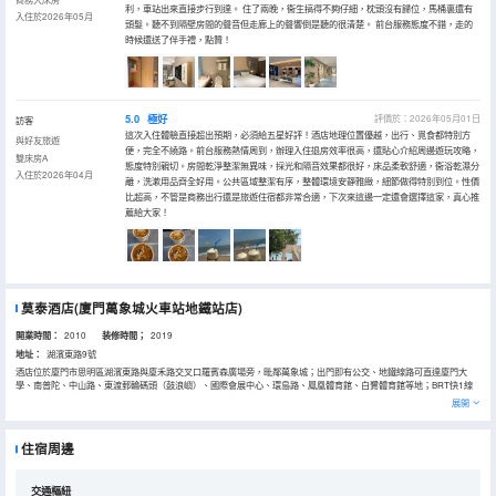
利，車站出來直接步行到達。 住了兩晚，衞生搞得不夠仔細，枕頭沒有歸位，馬桶裏還有
入住於2026年05月
頭髮。聽不到隔壁房間的聲音但走廊上的聲響倒是聽的很清楚。 前台服務態度不錯，走的
時候還送了伴手禮，點贊！
5.0
極好
評價於：2026年05月01日
訪客
這次入住體驗直接超出預期，必須給五星好評！酒店地理位置優越，出行、覓食都特別方
與好友旅遊
便，完全不繞路。前台服務熱情周到，辦理入住退房效率很高，還貼心介紹周邊遊玩攻略，
雙床房A
態度特別親切。房間乾淨整潔無異味，採光和隔音效果都很好，床品柔軟舒適，衞浴乾濕分
入住於2026年04月
離，洗漱用品齊全好用。公共區域整潔有序，整體環境安靜雅緻，細節做得特別到位。性價
比超高，不管是商務出行還是旅遊住宿都非常合適，下次來這邊一定還會選擇這家，真心推
薦給大家！
莫泰酒店(廈門萬象城火車站地鐵站店)
開業時間：
2010
装修時間；
2019
地址：
湖濱東路9號
酒店位於廈門市思明區湖濱東路與廈禾路交叉口羅賓森廣場旁，毗鄰萬象城；出門即有公交、地鐵線路可直達廈門大
學、南普陀、中山路、東渡郵輪碼頭（鼓浪嶼）、國際會展中心、環島路、鳳凰體育館、白鷺體育館等地；BRT快1線
公交、地鐵1號線直達動車北站及T4航站樓接駁站，更與地鐵3號線出口緊鄰，出行便利。酒店周邊彙集萬象城、羅賓
展開
森、世貿等大型購物商場，配套影院、咖啡、餐飲等吃、住、休閒場所。既可步行至金榜山公園登高望遠，亦可步行夜
遊篔當湖、白鷺洲公園觀賞美麗的廈門夜景。
酒店隸屬首旅如家集團旗下品牌，擁有舒適、乾淨的各式客房，房內設有冷暖風空調、24小時熱水、200兆免費商務光
住宿周邊
纖、吹風機、雙人份洗漱用品。酒店設置無煙樓，讓您有更多適合自己需求的選擇；前台提供一次性刮鬍刀、浴帽、茶
葉包及充電器、電熨斗、雨傘、多功能插線板等常用物品的租借。是您商務商談、休憩的優選。
交通樞紐