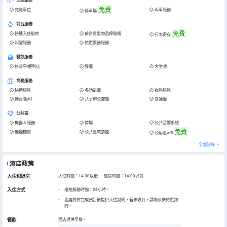
交通服務
免費
充電車位
叫車服務
停車場
前台服務
免費
快速入住退房
前台貴重物品保險櫃
行李寄存
叫醒服務
旅遊票務服務
餐飲服務
售貨亭/便利店
餐廳
大堂吧
商務服務
快遞服務
多功能廳
商務服務
傳真/複印
共享辦公空間
會議廳
公共區
機器人服務
商場
公共音響系統
免費
無煙樓層
公共區域禁煙
公用區wifi
全部設施
酒店政策
入住和退房
入住時間：14:00以後 退房時間：14:00以前
入住方式
櫃枱服務時間：24小時。
酒店將於完成預訂後提供入住說明，若未收到，請向永安旅遊詢
問。
餐飲
酒店提供早餐。