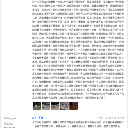
裝沖淡了酒店的疏離感，前台工作人員全程面帶微笑，態度温柔專業，我拖着大件行李剛進
門就主動上前幫忙提拿，辦理入住流程高效順暢，短短兩三分鐘就辦好房卡，還細緻告知早
餐時段、電梯方位、客房設施使用方法，甚至主動詢問是否需要安靜房型，得知我旅途疲憊
還貼心遞上温熱檸檬水，細節裏滿是誠意。推開客房房門第一感受就是寬敞透亮，全屋採光
充足，落地窗簾遮光效果一流，房間佈局合理不擁擠，沒有任何異味，衞生標準更是做到極
致，保潔阿姨打掃得一絲不苟，桌面、窗台、牀頭櫃、電視櫃一塵不染，邊角縫隙看不到一
絲灰塵，床單被罩平整柔軟，沒有污漬毛髮，床墊軟硬適中，搭配多款不同高度枕頭，躺下
瞬間卸下旅途疲憊，一覺睡到天亮，隔音效果也格外出色，走廊、樓下街道的噪音幾乎完全
隔絕，睡眠淺的人也能安心休息。衞浴區域做了完整乾濕分離，玻璃隔斷乾淨透亮，淋浴水
壓穩定充沛，水温調節靈敏不會忽冷忽熱，洗漱台鏡面清晰還配有補光燈，一次性洗漱用品
品質在線，浴巾毛巾蓬鬆乾燥無異味，衞生間地面乾燥防滑，智能馬桶使用體驗很好，房間
配套設施十分齊全，高清大屏電視支持手機投屏，書桌尺寸足夠辦公，USB插座分佈在床頭
各處充電方便，迷你冰箱存放飲品温度適宜，中央空調控温精準，加濕器、晾衣架、吹風機
一應俱全，細節考慮得面面俱到。自助早餐是一大驚喜，開餐時段品類豐富兼顧中西口味，
中式有現煮餛飩、麪條、蒸餃包子、雜糧粥、鹵味小菜，西式有麪包蛋糕、煎蛋培根、沙拉
水果，飲品涵蓋牛奶豆漿、咖啡果汁，食材新鮮每日更換，味道地道不敷衍，用餐區乾淨整
潔，收盤工作人員及時清理桌面，全程不會出現餐盤堆積的情況。酒店配套公共區域同樣完
善，一樓設有乾淨整潔的健身房，器械定期維護無損壞，閑暇時可以簡單運動放鬆，公共休
息區擺放沙發桌椅，適合臨時會客、歇腳聊天，客房服務響應速度超快，中途需要額外礦泉
水和枕頭，致電前台不到五分鐘保潔人員就送到門口，退房時不慎落下充電線，前台妥善收
好並主動聯繫告知，後續還貼心協助郵寄，全程沒有一絲敷衍。對比同價位眾多酒店，這家
無論是硬件設施、衞生管控還是員工服務都高出一大截，全程沒有踩雷，從入住到離店每一
處細節都能感受到酒店用心對待客人，沒有刻意推銷、沒有隱形消費，性價比直接拉滿，不
管是情侶出遊、家庭出行還是商務出差都十分合適，下次再來本地一定會再次選擇入住，也
真心把這家服務與環境雙在線的酒店推薦給所有人，值得滿分五星好評。
3.7
不錯
評價於：2026年05月09日
Huiqingyan
本次家庭出遊廈門，選擇了位於廈門站正對面的如家旗下的莫泰酒店，再三對比後還是選了
家庭旅遊
一個經濟實惠的地方。 房間面積不大，設施比較齊全，有機器人送餐，主要就是位置便
商務大床房