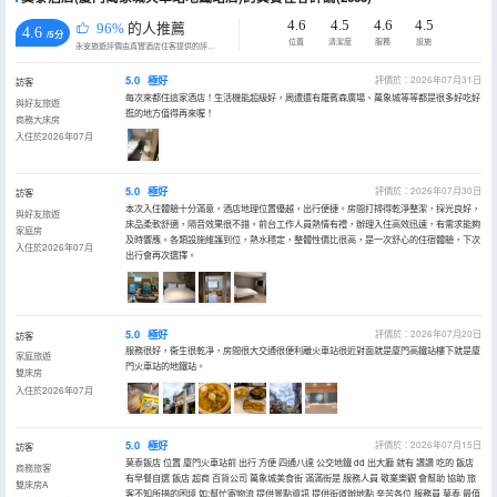
4.6
4.5
4.6
4.5
96%
的人推薦
4.6
/5分
位置
清潔度
服務
設施
永安旅遊評價由真實酒店住客提供的評價。
5.0
極好
評價於：2026年07月31日
訪客
每次來都住這家酒店！生活機能超級好，周遭還有羅賓森廣場、萬象城等等都是很多好吃好
與好友旅遊
逛的地方值得再來喔！
商務大床房
入住於2026年07月
5.0
極好
評價於：2026年07月30日
訪客
本次入住體驗十分滿意，酒店地理位置優越，出行便捷。房間打掃得乾淨整潔，採光良好，
與好友旅遊
床品柔軟舒適，隔音效果很不錯。前台工作人員熱情有禮，辦理入住高效迅速，有需求能夠
家庭房
及時響應。各類設施維護到位，熱水穩定，整體性價比很高，是一次舒心的住宿體驗，下次
入住於2026年07月
出行會再次選擇。
5.0
極好
評價於：2026年07月20日
訪客
服務很好，衞生很乾凈，房間很大交通很便利離火車站很近對面就是廈門高鐵站樓下就是廈
家庭旅遊
門火車站的地鐵站。
雙床房
入住於2026年07月
5.0
極好
評價於：2026年07月15日
訪客
莫泰飯店 位置 廈門火車站前 出行 方便 四通八達 公交地鐵 dd 出大廳 就有 讚讚 吃的 飯店
商務旅客
有早餐自選 飯店 超商 百貨公司 萬象城美食街 滿滿街是 服務人員 敬業樂觀 會幫助 協助 旅
雙床房A
客不知所措的困境 如:幫忙寄物流 提供景點資訊 提供街道辦地點 辛苦各位 服務員 莫泰 最值