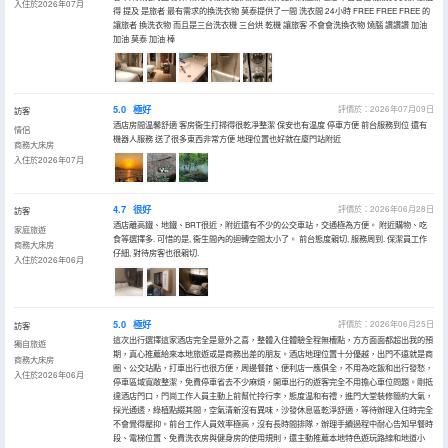
入住於2026年07月
得 提及 是旅者 最有需求的換洗衣物 莫泰提供了一間 洗衣間 24小時 FREE FREE FREE 的
讓旅者 換洗衣物 而且是三台洗衣機 三台烘 乾機 讓旅客 不會會洗換衣物 燒腦 讚讚讚 加油
加油 莫泰 加油 棒
5.0
極好
評價於：2026年07月09日
訪客
酒店房間温馨舒適 客房衞生打掃得很乾凈整潔 保安也有温度 停車方便 前台服務到位 還有
情侶
機器人服務 送了很多東西非常方便 地理位置也好就在廈門站附近
商務大床房
入住於2026年07月
4.7
很好
評價於：2026年06月28日
訪客
酒店離高鐵、地鐵、BRT很近，附近還有不少的公交車站，交通極為方便。 附近購物、吃
家庭旅遊
食等選擇多. 可惜的是, 衞生間內的迴轉空間太小了。 前台態度親切, 服務周到. 保潔員工作
商務大床房
仔細, 對待房客也很親切.
入住於2026年06月
5.0
極好
評價於：2026年06月25日
訪客
這次出行選擇這家酒店完全是意外之喜，整體入住體驗全程無槽點，方方面面都超出我的預
獨自旅遊
期，真心推薦給來本地旅遊或是商務出差的朋友。酒店地理位置十分優越，出門不遠就是商
商務大床房
圈、公交站點，打車出行也很方便，周邊餐館、便利店一應俱全，不用為吃飯和出行發愁，
入住於2026年06月
停車區域寬敞整潔，免費停車省去不少麻煩，開車出行的遊客完全不用擔心車位問題。剛抵
達酒店門口，門崗工作人員主動上前幫忙拎行李，態度温和有禮，進門大堂裝修簡約大氣，
採光通透，綠植點綴其間，空氣清新沒有異味，沙發休息區乾淨舒適，等待辦理入住時完全
不會覺得壓抑。前台工作人員效率極高，沒有長時間排隊，辦理手續過程中耐心告知早餐時
段、電梯位置、免費洗衣房與健身房的使用規則，還主動推薦本地特色遊玩路線和地道小