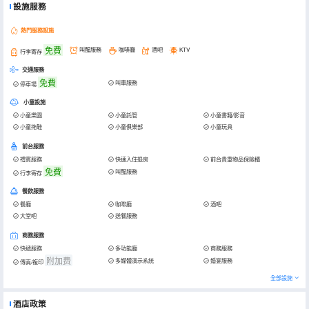
設施服務
熱門服務設施
免費
叫醒服務
咖啡廳
酒吧
KTV
行李寄存
交通服務
免費
叫車服務
停車場
小童設施
小童樂園
小童託管
小童書籍/影音
小童拖鞋
小童俱樂部
小童玩具
前台服務
禮賓服務
快速入住退房
前台貴重物品保險櫃
免費
叫醒服務
行李寄存
餐飲服務
餐廳
咖啡廳
酒吧
大堂吧
送餐服務
商務服務
快遞服務
多功能廳
商務服務
附加费
多媒體演示系統
婚宴服務
傳真/複印
全部設施
酒店政策