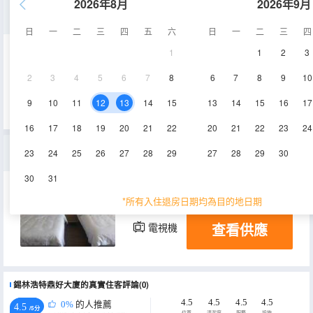
2026年8月
2026年9月
商務大床房
日
一
二
三
四
五
六
日
一
二
三
四
1
1
2
3
50㎡
4-6層
空調
2
3
4
5
6
7
8
6
7
8
9
10
查看供應
電視機
9
10
11
12
13
14
15
13
14
15
16
17
16
17
18
19
20
21
22
20
21
22
23
24
商務標間
23
24
25
26
27
28
29
27
28
29
30
30
31
50㎡
4-6層
空調
*所有入住退房日期均為目的地日期
查看供應
電視機
錫林浩特鼎好大廈的真實住客評論(0)
4.5
4.5
4.5
4.5
0%
的人推薦
4.5
/5分
位置
清潔度
服務
設施