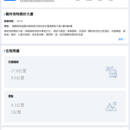
永安旅遊評價由真實酒店住客提供的評價。
錫林浩特鼎好大廈
開業時間：
2019
地址：
額爾敦街道廣州路與希日塔拉街交匯處鼎好大廈1樓2樓6樓
錫林浩特鼎好大廈，為鄰錫林浩特市東南方位， 鼎好大廈是一家集餐飲，住宿為一體的綜合性大型酒店，內部開設，宴
會城、客房、公寓式房間、洗浴游泳館、酒吧等，是一站式服務休閒的好去處
展開
住宿周邊
交通樞紐
17.8公里
9.6公里
景點
4.2公里
5公里