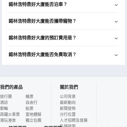
錫林浩特鼎好大廈能否泊車？
錫林浩特鼎好大廈能否攜帶寵物？
錫林浩特鼎好大廈的預訂費用是？
錫林浩特鼎好大廈能否免費取消？
我們的產品
關於我們
旅行團
機票
公司背景
酒店
自由行
最新動向
郵輪
船票
新聞發佈
高鐵火車票
當地體驗
分行位置
港玩港食
獨立包團
人才招聘及發展
私隱政策