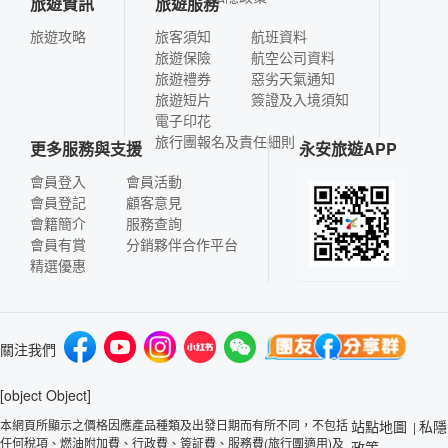
旅遊資訊
旅遊服務
旅遊攻略
旅客須知
航班資料
旅遊保險
航空公司資料
旅遊禮券
惡劣天氣通知
旅遊短片
簽證及入境須知
電子印花
旅行團報名及責任細則
更多服務與支援
永安旅遊APP
會員登入
會員活動
會員登記
顧客意見
會籍簡介
服務查詢
會員有賞
分銷夥伴合作平台
精選優惠
關注我們
[object Object]
本網頁所顯示之價格因應產品種類及出發日期而有所不同，不包括
站點地圖
私隱
|
任何稅項、燃油附加費、行政費、簽証費、服務費(旅行團適用)及
政策