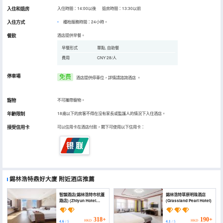
入住和退房
入住時間：14:00以後 退房時間：13:30以前
入住方式
櫃枱服務時間：24小時。
餐飲
酒店提供早餐。
早餐形式
單點, 自助餐
費用
CNY 28/人
停車場
免费
酒店提供停車位，詳情請諮詢酒店
。
寵物
不可攜帶寵物。
年齡限制
18歲以下的房客不得在沒有家長或監護人的情況下入住酒店。
接受信用卡
可以信用卡在酒店付款，閣下可使用以下信用卡：
錫林浩特鼎好大廈
附近酒店推薦
智韻酒店(錫林浩特市杭蓋
錫林浩特草原明珠酒店
路店) (Zhiyun Hotel
(Grassland Pearl Hotel)
(Xilinhot City Hangai
Road))
318+
190+
HKD
HKD
4.6
/ 5
4.1
/ 5