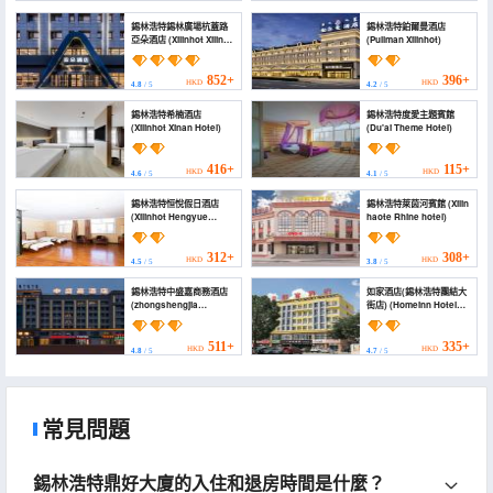
錫林浩特錫林廣場杭蓋路
錫林浩特鉑爾曼酒店
亞朵酒店 (Xilinhot Xilin
(Pullman Xilinhot)
Square Hanggai Road
Atour Hotel)
852+
396+
HKD
HKD
4.8
/ 5
4.2
/ 5
錫林浩特希楠酒店
錫林浩特度愛主題賓館
(Xilinhot Xinan Hotel)
(Du'ai Theme Hotel)
416+
115+
HKD
HKD
4.6
/ 5
4.1
/ 5
錫林浩特恒悅假日酒店
錫林浩特萊茵河賓館 (Xilin
(Xilinhot Hengyue
haote Rhine hotel)
Holiday Inn)
312+
308+
HKD
HKD
4.5
/ 5
3.8
/ 5
錫林浩特中盛嘉商務酒店
如家酒店(錫林浩特團結大
(zhongshengjia
街店) (Homeinn Hotel
Business Hotel)
(Xilinhot Tuanjie Street))
511+
335+
HKD
HKD
4.8
/ 5
4.7
/ 5
常見問題
錫林浩特鼎好大廈的入住和退房時間是什麼？