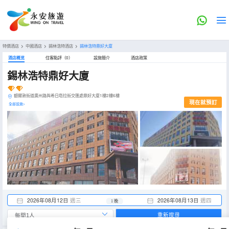
特價酒店
>
中國酒店
>
錫林浩特酒店
>
錫林浩特鼎好大廈
酒店概览
住客點評（0）
設施簡介
酒店政策
錫林浩特鼎好大廈
額爾敦街道廣州路與希日塔拉街交匯處鼎好大廈1樓2樓6樓
現在就預訂
全部設施>
2026年08月12日
週三
2026年08月13日
週四
1 晚
重新搜尋