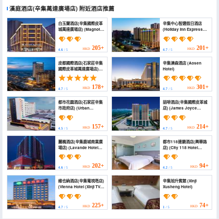
漢庭酒店(辛集萬達廣場店)
附近酒店推薦
白玉蘭酒店(辛集國際皮革
辛集中心智選假日酒店
城萬達廣場店) (Magnotel
(Holiday Inn Express
(Xinji International
XINJI CITY CENTER by
Leather Factory Wanda
IHG)
Plaza Store))
205+
201+
HKD
HKD
4.6
/ 5
4.7
/ 5
皮都國際酒店(石家莊辛集
辛集澳森酒店 (Aosen
國際皮革城萬達廣場店)
Hotel)
(Pidu International
Hotel)
178+
301+
HKD
HKD
4.7
/ 5
4.7
/ 5
都市花園酒店(石家莊辛集
喆啡酒店(辛集國際皮革城
市政府店) (Urban
店) (James Joyce
Garden Hotel
Coffetel Hotel (Xinji
(Shijiazhuang Xinji
International Leather
Municipal
City))
157+
214+
HKD
HKD
4.5
/ 5
4.7
/ 5
Government))
麗楓酒店(辛集鹿城商業廣
都市118連鎖酒店(興華路
場店) (Lavande Hotel
店) (City 118 Hotel
(Xinji Lucheng
Chain (Xinghua Road))
Commercial Plaza))
202+
94+
HKD
HKD
4.6
/ 5
4.2
/ 5
維也納酒店(辛集電視塔店)
辛集旭升賓館 (Xinji
(Vienna Hotel (Xinji TV
Xusheng Hotel)
Tower))
225+
74+
HKD
HKD
4.7
/ 5
1
/ 5