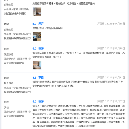
房間很不錯沒有異味，朝向很好，乾淨衞生，總體還是不錯的
商務旅客
高級特大床房（電視投屏
+金可兒床墊+零壓枕）
入住於2026年06月
5.0
極好
評價於：2026年04月18日
訪客
住的很舒適，前台很熱情好評
商務旅客
大床房（空氣凈化器+電視
投屏+金可兒床墊+零壓枕）
入住於2026年04月
5.0
極好
評價於：2026年02月20日
訪客
每次回辛集都是定漢庭萬達店，已經連住了三年，暑假春節都是住這裏，早餐也很豐富，春
家庭旅遊
節期間還送了酥糖，連住5天
高級雙床房（電視投屏+金
可兒床墊+零壓枕）
入住於2026年02月
3.8
不錯
評價於：2026年02月11日
訪客
都特別棒 唯獨就是那個空調 咱不知道是為什麼 什麼都是熱風 想開涼風快把我熱中暑了 辛
獨自旅遊
集特色酥糖:特別好吃 下次再來去訂你家.
大床房（空氣凈化器+電視
投屏+金可兒床墊+零壓枕）
入住於2026年02月
5.0
極好
評價於：2025年12月07日
訪客
這次入住真的被驚喜到！酒店地理位置絕佳，步行幾分鐘就到地鐵站，周邊商場和美食一應
其他
俱全。大堂裝修簡約有格調，前台小姐姐辦理入住超快，還耐心推薦了當地小眾景點。客房
高級大床房（電視投屏+金
空間寬敞明亮，床品柔軟親膚，床墊軟硬適中，睡眠淺的我也一夜好眠；衞生間乾濕分離徹
可兒床墊+零壓枕）
入住於2025年12月
底，熱水供應充足，洗漱用品香味清爽不刺鼻。公共區域每隔一段時間就有工作人員清潔消
毒，角落無灰塵，電梯按鈕也有消毒標識，住得特別安心。早餐種類豐富，中西式都有，新
鮮水果和現磨咖啡超讚，整體性價比無敵，已經推薦給朋友啦！