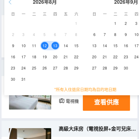
2026年8月
2026年9月
豪華套房（電視投屏+金可兒床墊+零壓枕+紅色床品）
日
一
二
三
四
五
六
日
一
二
三
四
1
1
2
3
50㎡
12層
空調
2
3
4
5
6
7
8
6
7
8
9
10
查看供應
電視機
9
10
11
12
13
14
15
13
14
15
16
17
16
17
18
19
20
21
22
20
21
22
23
24
高級特大床房（電視投屏+金可兒床墊+零壓枕）
23
24
25
26
27
28
29
27
28
29
30
30
31
35㎡
10-12層
空調
*所有入住退房日期均為目的地日期
查看供應
電視機
高級大床房（電視投屏+金可兒床墊+零壓枕）