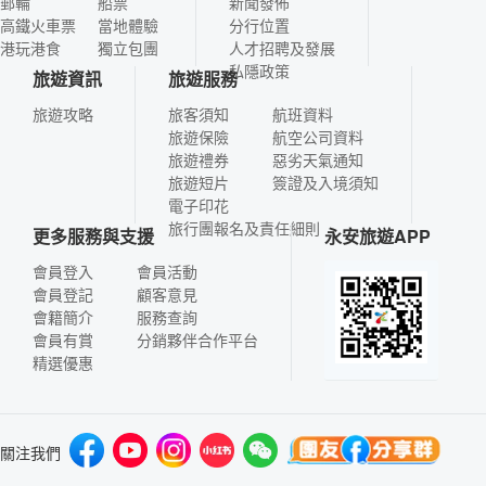
郵輪
船票
新聞發佈
高鐵火車票
當地體驗
分行位置
港玩港食
獨立包團
人才招聘及發展
私隱政策
旅遊資訊
旅遊服務
旅遊攻略
旅客須知
航班資料
旅遊保險
航空公司資料
旅遊禮券
惡劣天氣通知
旅遊短片
簽證及入境須知
電子印花
旅行團報名及責任細則
更多服務與支援
永安旅遊APP
會員登入
會員活動
會員登記
顧客意見
會籍簡介
服務查詢
會員有賞
分銷夥伴合作平台
精選優惠
關注我們