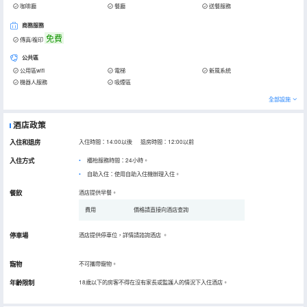
咖啡廳
餐廳
送餐服務
商務服務
免費
傳真/複印
公共區
公用區wifi
電梯
新風系統
機器人服務
吸煙區
全部設施
酒店政策
入住和退房
入住時間：14:00以後 退房時間：12:00以前
入住方式
櫃枱服務時間：24小時。
自助入住：使用自助入住機辦理入住。
餐飲
酒店提供早餐。
費用
價格請直接向酒店查詢
停車場
酒店提供停車位，詳情請諮詢酒店
。
寵物
不可攜帶寵物。
年齡限制
18歲以下的房客不得在沒有家長或監護人的情況下入住酒店。