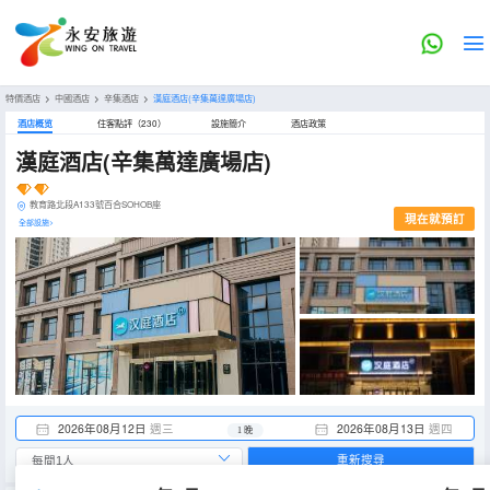
特價酒店
>
中國酒店
>
辛集酒店
>
漢庭酒店(辛集萬達廣場店)
酒店概览
住客點評（230）
設施簡介
酒店政策
漢庭酒店(辛集萬達廣場店)
教育路北段A133號百合SOHOB座
現在就預訂
全部設施>
2026年08月12日
週三
2026年08月13日
週四
1 晚
重新搜尋