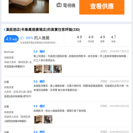
查看供應
電視機
漢庭酒店(辛集萬達廣場店)的真實住客評論(230)
4.9
4.9
4.9
4.7
98%
的人推薦
4.9
/5分
位置
清潔度
服務
設施
永安旅遊評價由真實酒店住客提供的評價。
5.0
極好
評價於：2026年07月25日
Wuhua6
晚上到酒店，外面燈光還挺好看✨房間收拾得乾淨，床也舒服。早上起來發現還有咖啡機，
商務旅客
打工人表示很滿足👍
高級大床房（電視投屏+金
可兒床墊+零壓枕）
入住於2026年07月
5.0
極好
評價於：2026年07月02日
訪客
房間乾淨整潔，晚上睡眠安靜，位置方便好找（隔壁就是萬達廣場）吃飯遊玩非常方便，也
商務旅客
有接送站服務，非常贊 每次來辛集都住這。
大床房（空氣凈化器+電視
投屏+金可兒床墊+零壓枕）
入住於2026年06月
5.0
極好
評價於：2026年06月25日
訪客
房間乾淨，前台小姐姐很熱情，還幫忙做了香包哦
商務旅客
高級特大床房（電視投屏
+金可兒床墊+零壓枕）
入住於2026年06月
5.0
極好
評價於：2026年06月03日
訪客