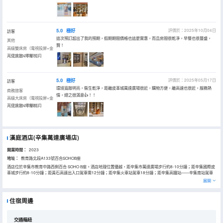
5.0
極好
評價於：2025年10月04日
訪客
這次預訂超出了我的預期，假期期間價格也這麼實惠，而且房間很乾凈，早餐也很豐盛，
其他
贊！
高級雙床房（電視投屏+金
可兒床墊+零壓枕）
入住於2025年10月
5.0
極好
評價於：2025年05月17日
訪客
環境寬敞明亮，衞生乾淨，距離皮革城萬達廣場很近，購物方便，離高速也很近，服務熱
商務旅客
情，總之很滿意👍！！
高級大床房（電視投屏+金
可兒床墊+零壓枕）
入住於2025年05月
漢庭酒店(辛集萬達廣場店)
開業時間：
2023
地址：
教育路北段A133號百合SOHOB座
酒店位於辛集市教育中路西側百合 SOHO B座。酒店地理位置優越，距辛集市萬達廣場步行約8-10分鐘；距辛集國際皮
革城步行約8-10分鐘；距黃石高速出入口駕車需12分鐘；距辛集火車站駕車18分鐘；距辛集高鐵站——辛集南站駕車
20分鐘。酒店免費停車場，24小時自助洗衣房、送物機器人、中式早餐庭、自助寄存櫃、Costa咖啡等。
展開
住宿周邊
交通樞紐