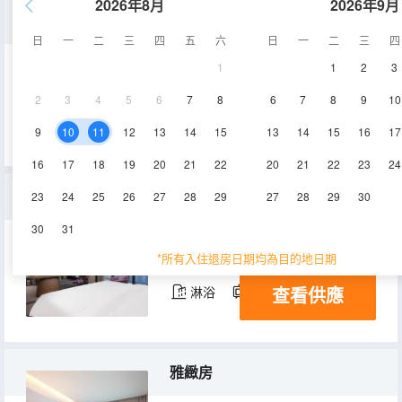
2026年8月
2026年9月
高級雙床房
日
一
二
三
四
五
六
日
一
二
三
四
1
1
2
3
35㎡
5,6,7,8,9層
空調
2
3
4
5
6
7
8
6
7
8
9
10
查看供應
淋浴
電視機
冰箱
9
10
11
12
13
14
15
13
14
15
16
17
16
17
18
19
20
21
22
20
21
22
23
24
歡朋套房（全景落地窗+智能客控）
23
24
25
26
27
28
29
27
28
29
30
30
31
70㎡
11,12,13層
空調
*所有入住退房日期均為目的地日期
查看供應
淋浴
電視機
冰箱
雅緻房