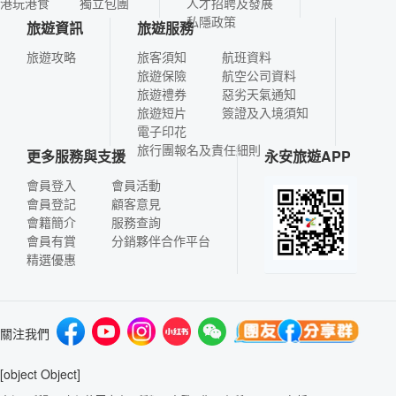
港玩港食
獨立包團
人才招聘及發展
私隱政策
旅遊資訊
旅遊服務
旅遊攻略
旅客須知
航班資料
旅遊保險
航空公司資料
旅遊禮券
惡劣天氣通知
旅遊短片
簽證及入境須知
電子印花
旅行團報名及責任細則
更多服務與支援
永安旅遊APP
會員登入
會員活動
會員登記
顧客意見
會籍簡介
服務查詢
會員有賞
分銷夥伴合作平台
精選優惠
關注我們
[object Object]