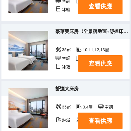
空調
淋浴
電視機
查看供應
冰箱
豪華雙床房（全景落地窗+舒達床墊）
35㎡
10,11,12,13層
空調
淋浴
電視機
查看供應
冰箱
舒適大床房
35㎡
3,4層
空調
查看供應
淋浴
電視機
冰箱