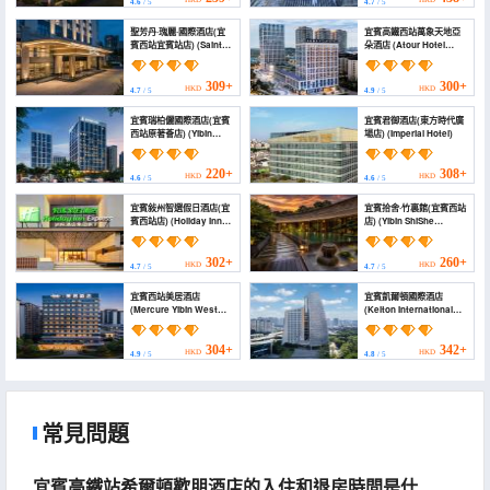
HKD
HKD
4.6
/ 5
4.7
/ 5
聖芳丹·瑰麗·國際酒店(宜
宜賓高鐵西站萬象天地亞
賓西站宜賓站店) (Saint
朵酒店 (Atour Hotel
Fontaine International |
,Yibin High-speed
Modern City Design
Railway West Station
Hotel (Yibin West
Mixc World)
309+
300+
HKD
HKD
4.7
/ 5
4.9
/ 5
Railway Station
Branch))
宜賓瑞柏儷國際酒店(宜賓
宜賓君御酒店(東方時代廣
西站原著薈店) (Yibin
場店) (Imperial Hotel)
Ruibaiyi International
Hotel (Yibin West
Station Original Shop))
220+
308+
HKD
HKD
4.6
/ 5
4.6
/ 5
宜賓敍州智選假日酒店(宜
宜賓拾舍·竹裏館(宜賓西站
賓西站店) (Holiday Inn
店) (Yibin ShiShe
Express YIBIN XUZHOU
Zhuliguan)
by IHG)
302+
260+
HKD
HKD
4.7
/ 5
4.7
/ 5
宜賓西站美居酒店
宜賓凱爾頓國際酒店
(Mercure Yibin West
(Kelton International
Railway Station)
Hotel)
304+
342+
HKD
HKD
4.9
/ 5
4.8
/ 5
常見問題
宜賓高鐵站希爾頓歡朋酒店的入住和退房時間是什