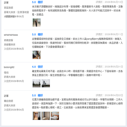
5.0
極好
評價於：2026年06月13日
訪客
本次親子游體驗良好。線路設計科學，銜接順暢，風景優美令人放鬆。導遊專業負責，主動
家庭旅遊
協助照看孩子，有效減輕家長負擔。整體氛圍輕鬆愉快，大人孩子均能沉浸其中。綜合來
豪華大床房（全景落地窗
看，該產品
+舒達床墊）
入住於2026年06月
5.0
極好
評價於：2026年06月11日
sirisirisirissss
店整體環境特別舒服，設施齊全又很新。前台工作人員yang和jerry服務熱情周到，辦理入
商務旅客
住退房速度很快，態度特別好。客房阿姨打掃得特別乾淨，房間整潔無異味，床品舒適，入
高級雙床房
住體驗超棒，下次還會選擇這家！
入住於2026年06月
4.0
很好
評價於：2026年05月31日
bolong82
離宜賓站萬象天地不遠，走過去半小時。環境還不錯，旁邊是市民中心。下面有瑞幸。去各
情侶
景區主要是打的。衞生狀態還可以。早餐種類也還行。服務中規中矩。
舒適大床房
入住於2026年05月
5.0
極好
評價於：2026年04月22日
訪客
位置方便離兩個車站都不遠，宜賓站旁的萬象商城也可以步行過去。早餐符合預期，工作人
獨自旅遊
員很好。就是再強調一下，對於住客的小要求既然答應了還是要認真對待，即便是好心使然
舒適大床房
還是有一點影響心情呢。總之，比較滿意，以後如果來宜賓還是會選擇歡朋。
入住於2026年04月