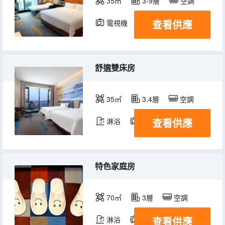
35㎡
3-9層
空調
查看供應
電視機
舒適雙床房
35㎡
3,4層
空調
查看供應
淋浴
電視機
冰箱
特色家庭房
70㎡
3層
空調
查看供應
淋浴
電視機
冰箱