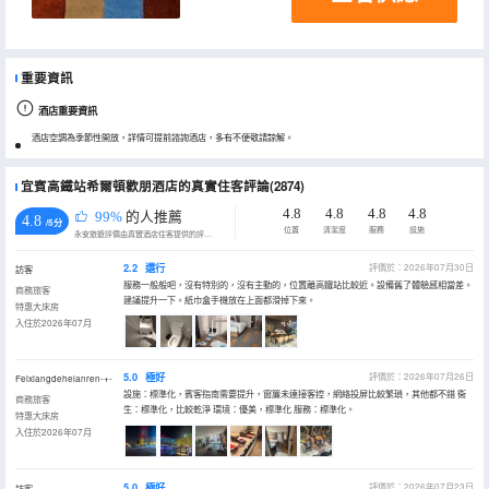
重要資訊
酒店重要資訊
酒店空調為季節性開放，詳情可提前諮詢酒店，多有不便敬請諒解。
宜賓高鐵站希爾頓歡朋酒店的真實住客評論(2874)
4.8
4.8
4.8
4.8
99%
的人推薦
4.8
/5分
位置
清潔度
服務
設施
永安旅遊評價由真實酒店住客提供的評價。
2.2
還行
評價於：2026年07月30日
訪客
服務一般般吧，沒有特別的，沒有主動的，位置離高鐵站比較近。設備舊了體驗感相當差。
商務旅客
建議提升一下。紙巾盒手機放在上面都滑掉下來。
特惠大床房
入住於2026年07月
5.0
極好
評價於：2026年07月26日
Feixiangdehelanren-+-
設施：標準化，賓客指南需要提升，窗簾未連接客控，網絡投屏比較繁瑣，其他都不錯 衞
商務旅客
生：標準化，比較乾淨 環境：優美，標準化 服務：標準化。
特惠大床房
入住於2026年07月
5.0
極好
評價於：2026年07月23日
訪客