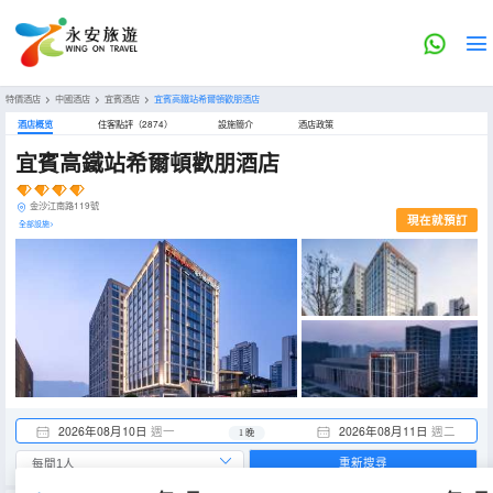
特價酒店
>
中國酒店
>
宜賓酒店
>
宜賓高鐵站希爾頓歡朋酒店
酒店概览
住客點評（2874）
設施簡介
酒店政策
宜賓高鐵站希爾頓歡朋酒店
金沙江南路119號
現在就預訂
全部設施>
2026年08月10日
週一
2026年08月11日
週二
1 晚
重新搜尋