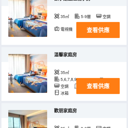
35㎡
5-9層
空調
查看供應
電視機
温馨家庭房
35㎡
5,6,7,8,9,10,11,12,13層
查看供應
空調
淋浴
電視機
冰箱
歡朋家庭房