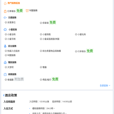
熱門服務設施
免費
叫醒服務
行李寄存
交通服務
免費
充電車位
停車場
小童設施
小童浴袍
小童拖鞋
小童玩具
小童牙刷
小童桌面遊戲/拼圖
前台服務
免費
快速入住退房
前台貴重物品保險櫃
行李寄存
叫醒服務
餐飲服務
大堂吧
餐廳
商務服務
附加费
免費
會議廳
傳真/複印
全部設施
酒店政策
入住和退房
入住時間：12:00以後 退房時間：14:00以前
入住方式
櫃枱服務時間：24小時。
自助入住：使用自助入住機辦理入住。