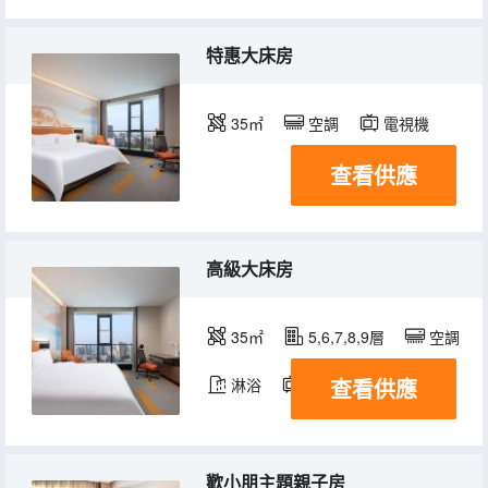
特惠大床房
35㎡
空調
電視機
查看供應
高級大床房
35㎡
5,6,7,8,9層
空調
查看供應
淋浴
電視機
冰箱
歡小朋主題親子房