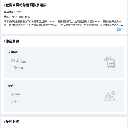
宜賓高鐵站希爾頓歡朋酒店
開業時間：
2023
地址：
金沙江南路119號
希爾頓歡朋是希爾頓旗下的中高端酒店品牌，1984年希爾頓歡朋酒店在美國孟斐斯市開業,2014年希爾頓歡朋進入中
國，除了使歡朋品牌在全球大獲成功的許多特色服務——包括免費健康熱早餐、免費高速WiFi、清爽睡床以及酒店成員
提供的“友善、可靠、關懷、周全”的服務以外，值得賓客期待的還有中國本地化特色的設施與服務。宜賓高鐵站希爾頓
展開
歡朋酒店位於宜賓市金沙江南路119號，緊鄰宜賓市政務中心、高鐵站。酒店設有各式温馨舒適客房，獨具希爾頓歡朋
特色的“HUB”大堂，集聚會、休閒及商務功能於一體。客房使用美國“HamptonBed”標準的舒達雙專利床墊和生態認證
床上用品，並採用希爾頓專用“PeterThomasRoth”衞浴用品。一樓設有健康格調的歡朋早餐廳，二樓設有可容納120人
住宿周邊
及80人的精英會議室兩個，三樓設有配套齊全的健身房及洗烘一體的洗衣房免費使用，恰到好處的知己服務，使客人享
受到高品質的快樂入住體驗。
交通樞紐
23.4公里
1.5公里
景點
4公里
7.4公里
設施服務