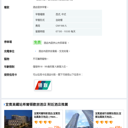
餐飲
酒店提供早餐。
早餐種類
西式, 中式
早餐形式
自助餐
費用
CNY 88/人
營業時間
07:00 - 10:00 每天
停車場
免费
酒店內提供公共停車場
。
充電車位
•
酒店內提供充電樁，交流充電。
寵物
不可攜帶寵物。
年齡限制
僅接待18 - 99歲的客人辦理入住。
接受信用卡
可以信用卡在酒店付款，閣下可使用以下信用卡：
宜賓高鐵站希爾頓歡朋酒店
附近酒店推薦
宜賓阿爾特斯酒店(宜賓西
宜賓產城竹頌萬怡酒店(宜
站萬象天地店) (Yibin
賓站萬象天地店)
Artes Hotel (High-
(Courtyard by Marriott
speed Railway Station))
Yibin)
259+
438+