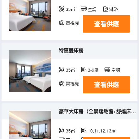
35㎡
空調
淋浴
查看供應
電視機
冰箱
特惠雙床房
35㎡
3-9層
空調
查看供應
電視機
豪華大床房（全景落地窗+舒達床墊）
35㎡
10,11,12,13層