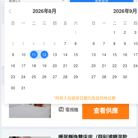
重新搜尋
2026年8月
2026年9月
暖陽舒適大床房（高定床品+徠芬吹風機+調温直飲水機）
日
一
二
三
四
五
六
日
一
二
三
四
1
1
2
3
18㎡
1層
空調
2
3
4
5
6
7
8
6
7
8
9
10
查看供應
電視機
9
10
11
12
13
14
15
13
14
15
16
17
16
17
18
19
20
21
22
20
21
22
23
24
暖蜜時光三床房（徠芬吹風機+閨蜜機+愛奇藝無限看）
23
24
25
26
27
28
29
27
28
29
30
30
31
26㎡
1層
空調
*所有入住退房日期均為目的地日期
查看供應
電視機
暖居靜逸雙床房（飛利浦調温飲水機+舒適搖搖椅）