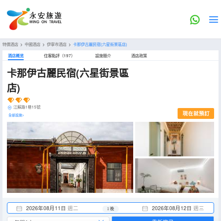
特價酒店
>
中國酒店
>
伊寧市酒店
>
卡那伊古麗民宿(六星街景區店)
酒店概览
住客點評（197）
設施簡介
酒店政策
卡那伊古麗民宿(六星街景區
店)
江蘇路1巷15號
現在就預訂
全部設施>
2026年08月11日
週二
2026年08月12日
週三
1 晚