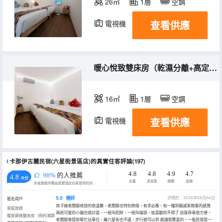
26㎡
1層
空調
查看供應
電視機
暖心悅致雙床房（乾濕分離+高定床品+冷暖空調）
16㎡
1層
空調
查看供應
電視機
卡那伊古麗民宿(六星街景區店)的真實住客評論(197)
4.8
4.8
4.9
4.7
98%
的人推薦
4.8
/5分
位置
清潔度
服務
設施
永安旅遊評價由真實酒店住客提供的評價。
5.0
極好
評價於：2026年08月04日
匿名用戶
房子被老闆娘收拾的很温馨，老闆娘也特別熱情，有求必應，有一種到親戚家做客的感覺
家庭旅遊
兩衹可愛的小貓也很討喜，一衹叫招財，一衹叫福袋，娃喜歡的不得了 自駕停車很方便，
暖居靜逸雙床房（飛利浦調
老闆娘會提前幫忙佔車位，離六星街也不遠，步行就可以到 最讓我驚喜的，一般民宿是一