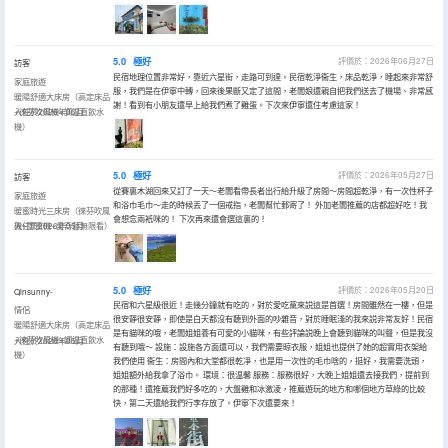
5.0
極好
評價於：2026年06月27日
訪客
民宿地理位置非常好，靠近六星街，走路可到達。民宿乾淨衞生，床品乾淨，睡起來非常舒
家庭旅遊
服，我們是在伊寧中轉，回來後果斷又定了這間，老闆娘還親自把我們送去了機場、非常感
暖陽舒適大床房（高定床品
謝！看到有小朋友還早上給我們煮了雞蛋。下次來伊寧還住考慮這家！
+徠芬吹風機+調温直飲水
入住於2026年06月
機）
5.0
極好
評價於：2026年05月27日
訪客
從賽裏木湖回來又訂了一天～老闆看帶長者出行給升級了房間～房間超乾淨，有一次性杯子
家庭旅遊
和浴巾毛巾～走的時候丟了一個戒指，老闆幫忙郵寄了！ 外加老闆推薦的店都超好吃！我
暖蜜時光三床房（徠芬吹風
會想念兩衹咪的！ 下次再來還會選這裏的！
機+閨蜜機+愛奇藝無限看）
入住於2026年05月
5.0
極好
評價於：2026年05月20日
Qinsunny-
民宿和六星級很近！走幾分鐘就有吃的，對於愛吃黨來説這是首選！房間雖然在一樓，但是
情侶
很安靜很安靜，即使是白天都沒有聽到外面的吵雜音，對於睡眠淺的我來説非常友好！民宿
暖陽舒適大床房（高定床品
是有貓咪的哦，老闆姐姐養有可愛的小貓咪，有些評論説晚上會聽到貓咪的叫聲，但是我沒
+徠芬吹風機+調温直飲水
入住於2026年05月
有聽到哦～ 設施：設施各方面還可以，我們需要晾衣服，姐姐也提供了她的超實用衣架給
機）
我們使用 衞生：房間內和大堂都很乾凈，也是用一次性的毛巾啥的，挺好，我需要洗頭，
姐姐額外給我拿了浴巾。 環境：很温馨 服務：服務很好，大晚上姐姐還去接我們，提前到
的那種！還推薦我們好多吃的，大盤雞和冰激凌，推薦遊玩的地方和哪個地方草綠的比較
快，第二天還給我們行李存放了。伊寧下次還要來！