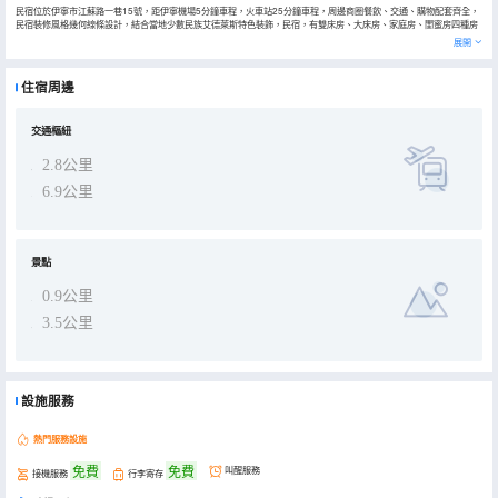
民宿位於伊寧市江蘇路一巷15號，距伊寧機場5分鐘車程，火車站25分鐘車程，周邊商圈餐飲、交通、購物配套齊全，
民宿裝修風格幾何線條設計，結合當地少數民族艾德萊斯特色裝飾，民宿，有雙床房、大床房、家庭房、閨蜜房四種房
型，房間配備移動閨蜜機（愛奇藝會員無限看）、舒適高端床墊、軟硬鵝絨枕隨心選、高級香氛洗護用品、徠芬吹風
展開
機、飛利浦可調温熱水器、半智能馬桶，滿足您休閒出遊和商務出行的選擇。民宿有免費自助洗衣烘乾服務，另外還配
有咖啡機、吐司機、微波爐等自助服務設施。民宿有免費接送機、接送站服務，您提前預約即可。我們將竭誠為您提供
更加全面、優質的服務，等待您來探尋，預祝您入住愉快！
住宿周邊
交通樞紐
2.8公里
6.9公里
景點
0.9公里
3.5公里
設施服務
熱門服務設施
免費
免費
叫醒服務
接機服務
行李寄存