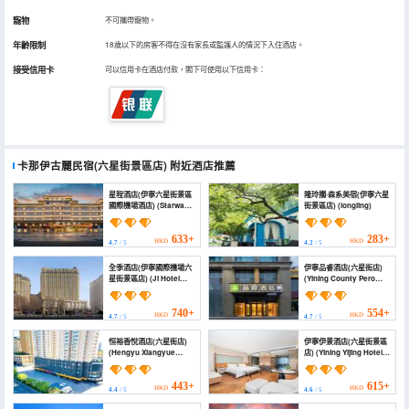
寵物
不可攜帶寵物。
年齡限制
18歲以下的房客不得在沒有家長或監護人的情況下入住酒店。
接受信用卡
可以信用卡在酒店付款，閣下可使用以下信用卡：
卡那伊古麗民宿(六星街景區店)
附近酒店推薦
星程酒店(伊寧六星街景區
隆玲擱·森系美宿(伊寧六星
國際機場酒店) (Starway
街景區店) (longling)
Hotel (Yining Liuxing
Street Scenic Area &
International Airport))
633+
283+
HKD
HKD
4.7
/ 5
4.2
/ 5
全季酒店(伊寧國際機場六
伊寧品睿酒店(六星街店)
星街景區店) (Ji Hotel
(Yining County Pero
(Yining International
Hotel (Liuxing Street))
Airport Liuxing Street
Scenic Area))
740+
554+
HKD
HKD
4.7
/ 5
4.7
/ 5
恒裕香悅酒店(六星街店)
伊寧伊景酒店(六星街景區
(Hengyu Xiangyue
店) (Yining Yijing Hotel
Hotel (Liuxing Street))
(Six Star Street Scenic
Area Branch))
443+
615+
HKD
HKD
4.4
/ 5
4.6
/ 5