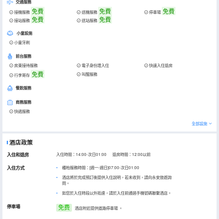
交通服務
免費
免費
免費
接機服務
送機服務
停車場
免費
免費
接站服務
送站服務
小童設施
小童牙刷
前台服務
房東接待服務
電子身份證入住
快速入住退房
免費
叫醒服務
行李寄存
餐飲服務
商務服務
快遞服務
全部設施
酒店政策
入住和退房
入住時間：14:00-次日01:00 退房時間：12:00以前
入住方式
櫃枱服務時間：[週一-週日]07:00-次日01:00
酒店將於完成預訂後提供入住說明，若未收到，請向永安旅遊詢
問。
如您於入住時段以外抵達，請於入住前通過手機號碼聯繫酒店。
停車場
免费
酒店附近提供道路停車場
。