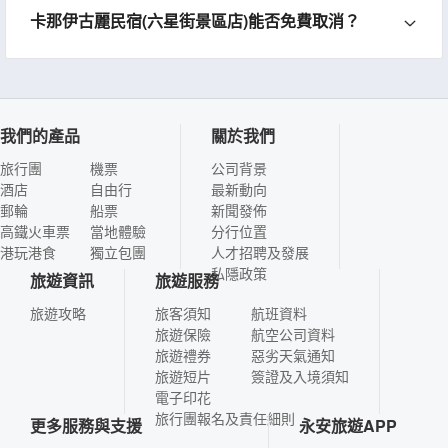
卡那伊古麗民宿(六星街景區店)能否免費取消？
我們的產品
關於我們
旅行團
機票
公司背景
酒店
自由行
最新動向
郵輪
船票
新聞發佈
高鐵火車票
當地體驗
分行位置
港玩港食
獨立包團
人才招聘及發展
私隱政策
旅遊資訊
旅遊服務
旅遊攻略
旅客須知
航班資料
旅遊保險
航空公司資料
旅遊禮券
惡劣天氣通知
旅遊短片
簽證及入境須知
電子印花
旅行團報名及責任細則
更多服務與支援
永安旅遊APP