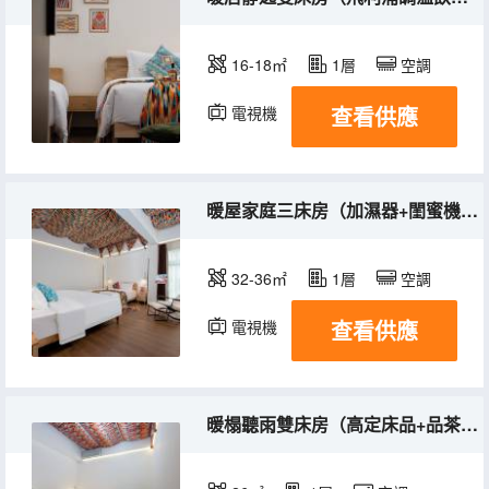
16-18㎡
1層
空調
查看供應
電視機
暖屋家庭三床房（加濕器+閨蜜機+愛奇藝會員無限看）
32-36㎡
1層
空調
查看供應
電視機
暖榻聽雨雙床房（高定床品+品茶暢談休閒區）