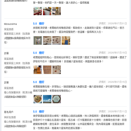
温飲水機+舒適搖搖椅）
入住於2026年07月
客一整理，他們是一天一整理，讓人很舒心，值得推薦
5.0
極好
評價於：2026年07月31日
Mosuosima
房間乾淨舒適，老闆給的攻略很詳細，幫助很大，走路就到六星街。停車就在門口，很方
家庭旅遊
便。充電器忘在房間了，還及時提醒我們，很温馨，值得再次入住。
暖屋家庭三床房（加濕器
+閨蜜機+愛奇藝會員無限
入住於2026年07月
看）
5.0
極好
評價於：2026年07月19日
訪客
老闆姐姐特別貼心，提前給佔好車位，開好空調！還送了她自家做的酸奶！超級棒，還送了
家庭旅遊
伊犁的牛奶🥛！體驗特別棒！ 民宿離六星街很近，周圍美食也很多！
暖屋家庭三床房（加濕器
+閨蜜機+愛奇藝會員無限
入住於2026年07月
看）
5.0
極好
評價於：2026年07月15日
訪客
老闆娘服務在線，非常貼心，接送服務讓人無憂玩耍。離六星街很近，步行即可到達。還有
家庭旅遊
兩衹可愛貓咪。老闆會給攻略很貼心。
暖心悅致雙床房（乾濕分離
+高定床品+冷暖空調）
入住於2026年07月
5.0
極好
評價於：2026年07月11日
匿名用戶
來伊寧選這家民宿太棒啦！老闆貼心接送站服務，待人熱情周到，還會推薦本地地道小吃。
與好友旅遊
民宿步行十分鐘左右直達六星街，逛古城、打卡藍牆民居十分便利，去機場也很方便。民宿
暖心悅致雙床房（乾濕分離
避開街巷喧鬧，居住清凈。房間整潔舒適，公共區配備齊全，院內環境温馨，配套設施齊
+高定床品+冷暖空調）
入住於2026年06月
全，性價比很高，推薦來六星街附近遊玩落腳。