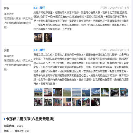
5.0
極好
評價於：2026年05月15日
訪客
房間非常乾淨衞生。老闆夫婦人非常非常好，特別貼心善解人意。我原本定了兩晚,因為受
家庭旅遊
傷臨時取消了一晚,老闆娘沒有任何生氣或者情緒，還關心我的傷勢，老闆給我們嚐了馬肉
暖陽舒適大床房（高定床品
早上去趕火車前還給安排了咖啡。我要寄小童座椅回去，老闆娘也是一直跟我溝通非常負責
+徠芬吹風機+調温直飲水
入住於2026年05月
任。還有免費接送機服務。房間床品很舒服，小院子佈置的非常温馨舒適。國際客人很多。
機）
總之非常讓人愉快的民宿。下次還來
5.0
極好
評價於：2026年05月10日
訪客
已經是第二次入住，民宿在六星街的同一條路上，直接走幾分鐘就進入到六星街，完全不怕
獨自旅遊
走錯路，不去景點的時候都會走幾分鐘去六星街逛，吃點東西拍點照片曬曬太陽，想起就可
暖陽舒適大床房（高定床品
以走過去很方便，也不會像住在六街裏面那麼鬧，可以説是鬧中取靜。民宿內的小院子非常
+徠芬吹風機+調温直飲水
入住於2026年05月
舒服，不出去的時候都會坐在這裏喝點飲料和逗一逗貓，民宿的老闆很熱情，來回機場管接
機）
管送，省卻了很多麻煩，民宿的設施也很足夠，空調熱水洗衣應有盡有，衞生也非常之好，
在院子內休息的時候看到老闆娘做清潔都是盡心盡力，房間內的用品也非常之好，床非常舒
服，在院子休息的時候向有兩個貓來陪你，貓非常温馴，比我家裡的貓要乖，過幾個月還要
再來，我要再住這裏。
卡那伊古麗民宿(六星街景區店)
開業時間：
2025
地址：
江蘇路1巷15號