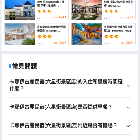
肆享·星辰Garden親子美
柏灣·清風之謠民宿(六星街
宿(伊寧六星街店)
店) (Baiwan
(Sixiang Stars
Qingfengzhiyao
Homestay)
Homestay (Liuxing
Street))
494+
725+
HKD
HKD
4.8
/ 5
4.4
/ 5
星光黎舍民宿(伊寧六星街
貝夢德民宿(伊寧六星街景
景區店) (starlight
區店) (Bei mend hotel)
homestay)
590+
690+
HKD
HKD
4.6
/ 5
4.9
/ 5
常見問題
卡那伊古麗民宿(六星街景區店)的入住和退房時間是
什麼？
卡那伊古麗民宿(六星街景區店)是否提供早餐？
卡那伊古麗民宿(六星街景區店)附近是否有機場？