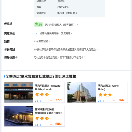
早餐形式
自助餐
費用
CNY 40/人
營業時間
07:00 - 09:30 每天
停車場
免费
酒店內提供私人（住客專用）
。
充電車位
•
酒店內提供充電樁，交流充電。
寵物
不可攜帶寵物。
年齡限制
18歲以下的房客不得在沒有家長或監護人的情況下入住酒店。
接受信用卡
可以信用卡在酒店付款，閣下可使用以下信用卡：
全季酒店(麗水雲和童話城堡店)
附近酒店推薦
雲和明珠酒店 (Mingzhu
雲和大酒店 (Yunhe
Holiday Hotel)
Hotel)
272+
266+
HKD
HKD
4.5
/ 5
4.5
/ 5
雲和浮生半日民宿
(Fusheng Banri Hostel)
686+
HKD
4.9
/ 5