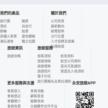
我們的產品
關於我們
旅行團
機票
公司背景
酒店
自由行
最新動向
郵輪
船票
新聞發佈
高鐵火車票
當地體驗
分行位置
港玩港食
獨立包團
人才招聘及發展
私隱政策
旅遊資訊
旅遊服務
旅遊攻略
旅客須知
航班資料
旅遊保險
航空公司資料
旅遊禮券
惡劣天氣通知
旅遊短片
簽證及入境須知
電子印花
旅行團報名及責任細則
更多服務與支援
永安旅遊APP
會員登入
會員活動
會員登記
顧客意見
會籍簡介
服務查詢
會員有賞
分銷夥伴合作平台