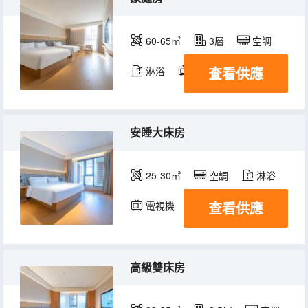
60-65㎡
3層
空調
查看供應
淋浴
電視機
冰箱
安睡大床房
25-30㎡
空調
淋浴
查看供應
電視機
高級雙床房