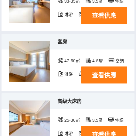
33-35㎡
3,5層
空調
查看供應
淋浴
電視機
冰箱
套房
47-60㎡
4-5層
空調
查看供應
淋浴
電視機
冰箱
高級大床房
25-30㎡
3,5層
空調
查看供應
淋浴
電視機
冰箱