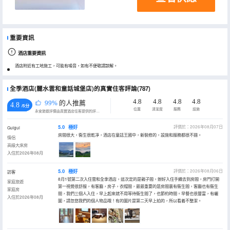
重要資訊
酒店重要資訊
酒店附近有工地施工，可能有噪音，如有不便敬請諒解。
全季酒店(麗水雲和童話城堡店)的真實住客評論(787)
4.8
4.8
4.8
4.8
99%
的人推薦
4.8
/5分
位置
清潔度
服務
設施
永安旅遊評價由真實酒店住客提供的評價。
5.0
極好
評價於：2026年08月07日
Guigui
房間很大，衞生很乾凈，酒店在童話王國中，新裝修的，設施和服務都很不錯。
情侶
高級大床房
入住於2026年08月
5.0
極好
評價於：2026年08月06日
訪客
8月1號第二次入住雲和全季酒店，這次定的是親子間，辦好入住手續去到房間，房門打開
家庭旅遊
第一視覺很舒服，有客廳，房子，衣帽間，最最重要的是房間裏有衞生間，客廳也有衞生
家庭房
間，我們三個人入住，早上起來就不用等待衞生間了，也節約時間。早餐也很豐富，有曬
入住於2026年08月
圖，請忽悠我們的個人物品哦！有的圖片是第二天早上拍的，所以看着不整潔。