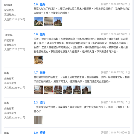
5.0
極好
評價於：2026年07月20日
Shijian
幫家人和孩子們訂的，主要是方便大家在積木小鎮遊玩，小朋友們反饋很好，我自己也期望
家庭旅遊
去體驗一下哦，找找童年的感覺。
高級雙床房
入住於2026年06月
5.0
極好
評價於：2026年07月20日
Tanjiea
位置： 酒店位置非常好，在就童話城堡，雲和縣博物館也在童話城堡，值得去好好走走看
商務旅客
看。 衞生： 酒店衞生很乾凈，房間寬敞且佈局很合理。各項功能齊全，簡潔卻不失功能。
豪華雙床房
服務： 工作人員服務很有禮貌耐心，也很熱情。特別點贊前台小哥哥，熱情禮貌，對小朋
入住於2026年07月
友也很有愛心，事無鉅細考慮客人入住需求。 很棒的入住，下次來還會再入住。
4.7
很好
評價於：2026年07月18日
訪客
當地最有特色的酒店之一，童話王國城堡做主題，環境絕對是一流的，服務非常之好，有種
商務旅客
樂而忘返的感覺。 房間非常之大，雖然是內景，但望見遠處的山景碧綠。
豪華大床房
入住於2026年07月
2.3
還行
評價於：2026年07月15日
訪客
一覺醒來發現大蟑螂，渾身難受！無法想象這一夜它有沒有飛到床上，衣服上，食物上！好
商務旅客
惡心🤢
高級大床房
入住於2026年07月
5.0
極好
評價於：2026年05月08日
訪客