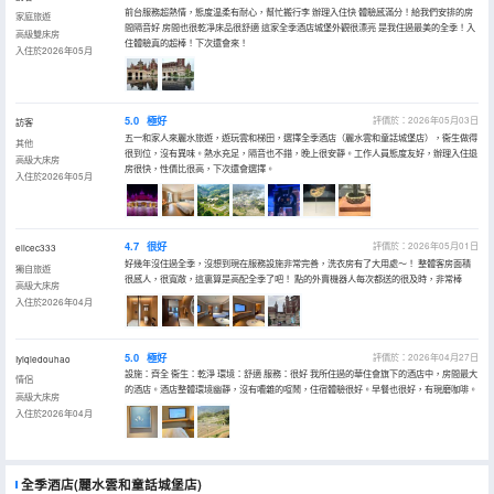
前台服務超熱情，態度温柔有耐心，幫忙搬行李 辦理入住快 體驗感滿分！給我們安排的房
家庭旅遊
間隔音好 房間也很乾凈床品很舒適 這家全季酒店城堡外觀很漂亮 是我住過最美的全季！入
高級雙床房
住體驗真的超棒！下次還會來！
入住於2026年05月
5.0
極好
評價於：2026年05月03日
訪客
五一和家人來麗水旅遊，遊玩雲和梯田，選擇全季酒店（麗水雲和童話城堡店），衞生做得
其他
很到位，沒有異味。熱水充足，隔音也不錯，晚上很安靜。工作人員態度友好，辦理入住退
高級大床房
房很快，性價比很高，下次還會選擇。
入住於2026年05月
4.7
很好
評價於：2026年05月01日
elicec333
好幾年沒住過全季，沒想到現在服務設施非常完善，洗衣房有了大用處～！ 整體客房面積
獨自旅遊
很感人，很寬敞，這裏算是高配全季了吧！ 點的外賣機器人每次都送的很及時，非常棒
高級大床房
入住於2026年04月
5.0
極好
評價於：2026年04月27日
Iyiqiedouhao
設施：齊全 衞生：乾淨 環境：舒適 服務：很好 我所住過的華住會旗下的酒店中，房間最大
情侶
的酒店。酒店整體環境幽靜，沒有嘈雜的喧鬧，住宿體驗很好。早餐也很好，有現磨咖啡。
高級大床房
入住於2026年04月
全季酒店(麗水雲和童話城堡店)