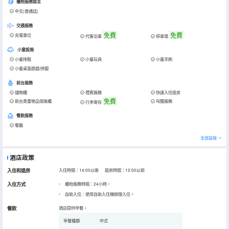
櫃枱服務語言
中文(普通話)
交通服務
免費
免費
充電車位
代客泊車
停車場
小童設施
小童拖鞋
小童玩具
小童牙刷
小童桌面遊戲/拼圖
前台服務
儲物櫃
禮賓服務
快速入住退房
免費
前台貴重物品保險櫃
叫醒服務
行李寄存
餐飲服務
餐廳
全部設施
酒店政策
入住和退房
入住時間：14:00以後 退房時間：12:00以前
入住方式
櫃枱服務時間：24小時。
自助入住：使用自助入住機辦理入住。
餐飲
酒店提供早餐。
早餐種類
中式