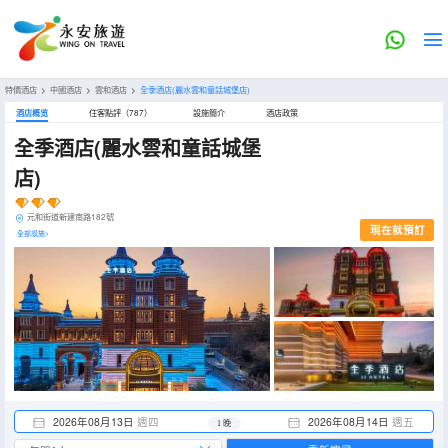
特價酒店
>
中國酒店
>
雲和酒店
>
全季酒店(麗水雲和童話城堡店)
酒店概览
住客點評（787）
設施簡介
酒店政策
全季酒店(麗水雲和童話城堡
店)
元和街道新建南路182號
現在就預訂
全部設施>
2026年08月13日
週四
2026年08月14日
週五
1 晚