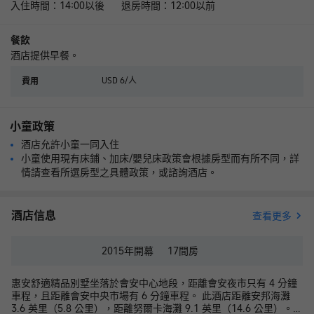
入住時間：14:00以後 退房時間：12:00以前
餐飲
酒店提供早餐。
USD 6/人
費用
小童政策
酒店允許小童一同入住
小童使用現有床鋪、加床/嬰兒床政策會根據房型而有所不同，詳
情請查看所選房型之具體政策，或諮詢酒店。
酒店信息
查看更多
2015年
開幕
17
間房
惠安舒適精品別墅坐落於會安中心地段，距離會安夜市只有 4 分鐘
車程，且距離會安中央市場有 6 分鐘車程。 此酒店距離安邦海灘
3.6 英里（5.8 公里），距離努爾卡海灘 9.1 英里（14.6 公里）。