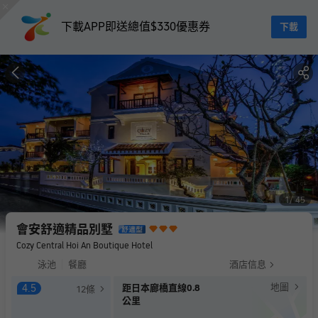
下載APP即送總值$330優惠券
下載
1
45
會安舒適精品別墅
Cozy Central Hoi An Boutique Hotel
泳池
餐廳
酒店信息
地圖
4.5
距日本廊橋直線0.8
12
條
公里