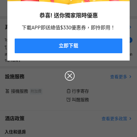
查看其它日期
恭喜! 送你獨家限時優惠
真實住客評價（
12
）
查看更多評價
下載APP即送總值$330優惠券，即拎即用！
超棒
Toomi
5
立即下载
โรงแรมมาตราฐานดีมาก อุปกรณ์ครบเครื่อง พนักงานบริการ5ดาว
สะอาดสะอ้าน อาหารเช้าหลากหลาย ราคาดีไม่แพงเกินไป มีบริการจัด
รยานฟรี
設施服務
查看更多
接機服務
行李寄存
附加費
叫醒服務
酒店政策
查看更多政策
入住和退房