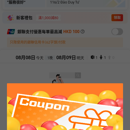
“
服務很好
”
116/2 Đào Duy Từ
新客禮包
領取
滿1,000減80
銀聯支付優惠每單最高減
HKD 100
只限使用的銀聯信用卡(62字頭)付款
08
月
08
日
08
月
09
日
1
1
0
今天
明天
1
晚
抱歉，閣下所選擇的產品已售罄