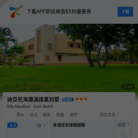
下載APP即送總值$330優惠券
下載
1
67
迪亞尼海灘滿達裏別墅
Villa Mandhari - Diani Beach
潛水
泳池
騎馬
餐廳
酒吧
酒店信息
地圖
4.4
本酒店有接機服務
1
條