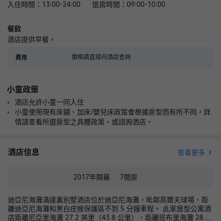
入住時間：13:00-24:00 退房時間：09:00-10:00
餐飲
酒店提供早餐。
價格請直接向酒店查詢
費用
小童政策
酒店允許小童一同入住
小童使用現有床鋪、加床/嬰兒床政策會根據房型而有所不同，詳
情請查看所選房型之具體政策，或諮詢酒店。
酒店信息
查看更多
2017年
開幕
7
間房
迪亞尼海灘滿達裏別墅酒店位於迪亞尼海灘，毗鄰高爾夫球場，距
離迪亞尼海灘和黑白疣猴保護區不到 5 分鐘車程。 此家居型公寓酒
店距離尼亞里海灘 27.2 英里（43.8 公里），距離班布里海灘 28.6