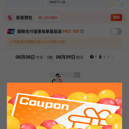
MHF7+J8
新客禮包
領取
滿1,000減80
銀聯支付優惠每單最高減
HKD 100
只限使用的銀聯信用卡(62字頭)付款
08
月
08
日
08
月
09
日
1
1
0
今天
明天
1
晚
抱歉，閣下所選擇的產品已售罄