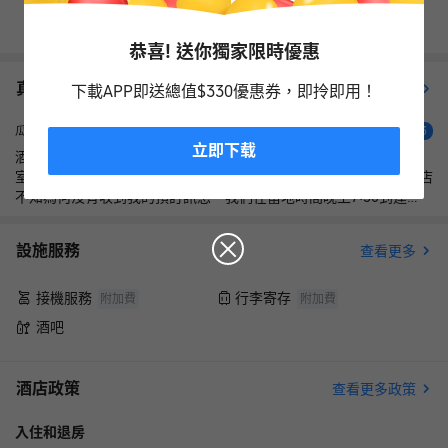
查看其它日期
恭喜! 送你獨家限時優惠
真實住客評價（
1
）
查看更多評價
下載APP即送總值$330優惠券，即拎即用！
瓜娘
3
立即下载
酒店離海灘有點距離，坐小三輪大約5-10分鐘。別墅很大，兩間卧
室，適合一家4口入住，但是設施比較陳舊了，衞生情況一般。 酒店
不知為何沒有收到我的預訂訊息。我們在當地時間晚上7:30到達
後，等了一個半小時，才把別墅準備好。 如果沒有選擇三餐全包，
那就連飲用水都不提供。
設施服務
查看更多
接機服務
行李寄存
附加費
附加費
酒吧
酒店政策
查看更多政策
入住和退房