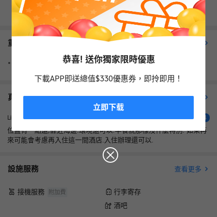
查看其它日期
重要資訊
查看更多
恭喜! 送你獨家限時優惠
禁止攜帶榴蓮進入酒店。
下載APP即送總值$330優惠券，即拎即用！
真實住客評價（
306
）
查看更多評價
立即下载
不錯
Lim Tar We
4
位置有一點遠,靠近海邊.環境還可以.早餐就那樣沒什麼特別. 如果再
來可能會考慮再入住這一間酒店.入住辦理還可以.
設施服務
查看更多
接機服務
行李寄存
附加費
酒吧