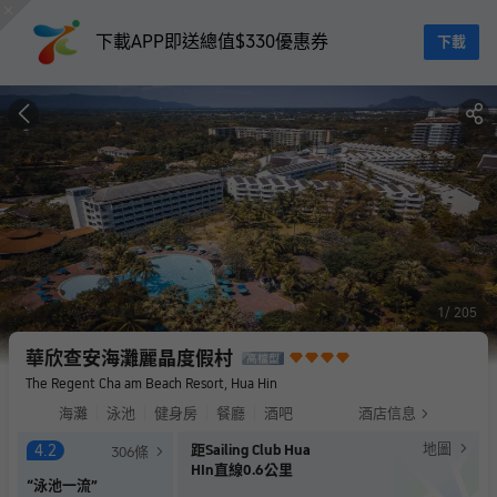
下載APP即送總值$330優惠券
下載
1
205
華欣查安海灘麗晶度假村
The Regent Cha am Beach Resort, Hua Hin
海灘
泳池
健身房
餐廳
酒吧
酒店信息
地圖
4.2
距Sailing Club Hua
306
條
HIn直線0.6公里
“
泳池一流
”