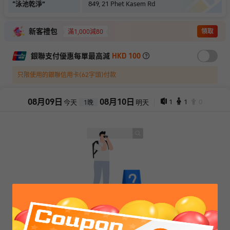
“
泳池乾淨
”
849, 21 Phet Kasem Rd
新客禮包
領取
滿1,000減80
銀聯支付優惠每單最高減
HKD 100
只限使用的銀聯信用卡(62字頭)付款
08
月
09
日
08
月
10
日
1
1
0
今天
明天
1
晚
抱歉，閣下所選擇的產品已售罄