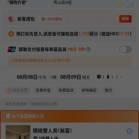
“
購物方便
”
秀山街4號
新客禮包
領取
滿1,000減80
預訂前先登入,退房後可賺取高達
1,193
積分 (價值HKD
11.93
)
銀聯支付優惠每單最高減
HKD 100
只限使用的銀聯信用卡(62字頭)付款
08
月
08
日
08
月
09
日
1
1
0
今天
明天
1
晚
酒店套票
免費早餐
免費取消
即時確認
預付
每房每晚價格（未連稅及附加費）
以下房間推薦入住
精緻雙人房(無窗)
1張雙人床