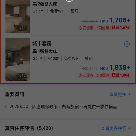
2張雙人床
23.3
m²
免費WiFi
禁菸
1,708
+
HKD
HKD
3384
已減 1,676
1/
11
永安優惠 · 3項優惠
城市套房
1張特大床
23
m²
7-12
層
免費WiFi
禁菸
1,838
+
HKD
HKD
3642
已減 1,804
1/
17
永安優惠 · 3項優惠
重要資訊
查看更多
2025年起，因應環保政策，所有旅宿不再提供一次性備品。
真實住客評價（
5,420
）
查看更多評價