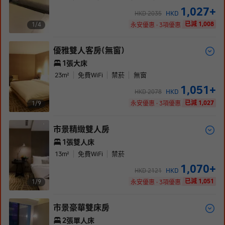
1,027
+
HKD
HKD
2035
已減 1,008
1/
4
永安優惠 · 3項優惠
優雅雙人客房(無窗)
1張大床
23
m²
免費WiFi
禁菸
無窗
1,051
+
HKD
HKD
2078
已減 1,027
1/
9
永安優惠 · 3項優惠
市景精緻雙人房
1張雙人床
13
m²
免費WiFi
禁菸
1,070
+
HKD
HKD
2121
已減 1,051
1/
9
永安優惠 · 3項優惠
市景豪華雙床房
2張單人床