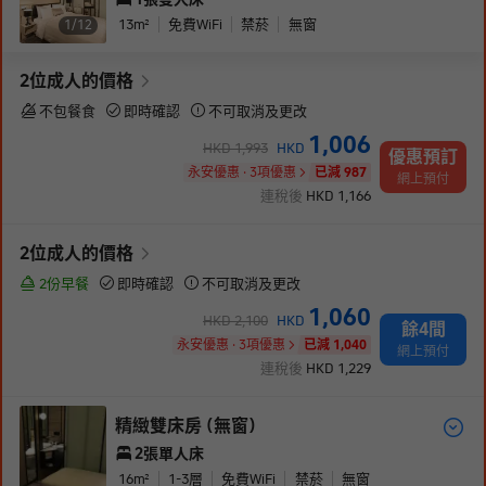
13
m²
免費WiFi
禁菸
無窗
1/
12
2
位成人
的價格
不包餐食
即時確認
不可取消及更改
1,006
HKD
1,993
HKD
優惠預訂
永安優惠 · 3項優惠
已減 987
網上預付
連稅後
HKD
1,166
2
位成人
的價格
2份早餐
即時確認
不可取消及更改
1,060
HKD
2,100
HKD
餘4間
永安優惠 · 3項優惠
已減 1,040
網上預付
連稅後
HKD
1,229
精緻雙床房 (無窗)
2張單人床
16
m²
1-3
層
免費WiFi
禁菸
無窗