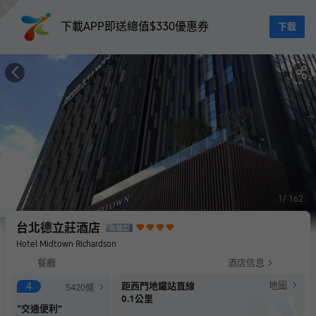
下載APP即送總值$330優惠券
下載
1
162
台北德立莊酒店
Hotel Midtown Richardson
餐廳
酒店信息
地圖
4
距西門地鐵站直線
5420
條
0.1公里
“
交通便利
”