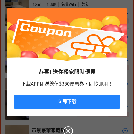
16
m²
1-3
層
免費WiFi
禁菸
1,093
+
HKD
HKD
2163
已減 1,070
1/
4
永安優惠 · 3項優惠
市景豪華雙人房
1張大床
23
m²
免費WiFi
禁菸
1,244
+
HKD
HKD
2464
已減 1,220
1/
11
永安優惠 · 3項優惠
恭喜! 送你獨家限時優惠
高級家庭房(無景)
下載APP即送總值$330優惠券，即拎即用！
2張雙人床
23.3
m²
免費WiFi
禁菸
無對外窗
立即下载
1,600
+
HKD
HKD
3170
已減 1,570
1/
11
永安優惠 · 3項優惠
市景豪華家庭房