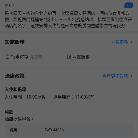
Ar B k
3.5
是次四天三夜的台北之旅再一次選擇德立莊酒店。酒店位置非常方
便，鄰近西門捷運站4號出口。一步出捷運站出口抬頭便看到德立莊
酒店的名字。這次安排入住的是較高層的房間整體衞生情況良好。
唯獨是房間的隔音差一點點。另外，企缸設計的洗澡房，啟動水掣
後水及水花會從門邊流出，到此地下濕滑，這是要改善的地方。
設施服務
查看更多
行李寄存
叫醒服務
附加費
酒店政策
查看更多政策
入住和退房
入住時間：15:00以後 退房時間：11:00以前
餐飲
酒店提供早餐。
TWD 440/人
費用