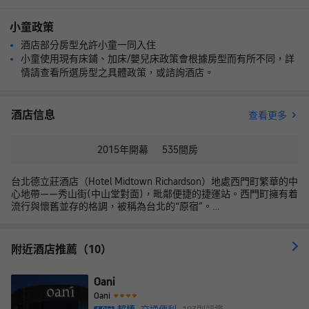
小童政策
酒店部分房型允許小童一同入住
小童使用現有床鋪、加床/嬰兒床政策會根據房型而有所不同，詳
情請查看所選房型之具體政策，或諮詢酒店。
酒店信息
查看更多
2015年
開幕
535
間房
台北德立莊酒店（Hotel Midtown Richardson）地處西門町繁華的中
心地帶——秀山街(中山堂對面)，毗鄰便捷的捷運站。西門町擁有着
流行與懷舊並存的格調，被稱為台北的“原宿”。
酒店周圍各式潮流店鋪林立，更有幾家老字號的萬年商業大樓、獅
子林廣場，乃至於較後期的萬國百貨與誠品116、電影街、武昌誠品
等。
附近酒店推薦（10）
同時，西門商圈也是美食的聚集地,舉凡阿宗面線 、桃源街牛肉麪、
城都楊桃冰、老天祿滷味、鴨肉扁鴨肉面等，樣樣都深受美食饕客
的喜愛。
Oani
德立莊裝潢雅緻、時尚，客房寬敞舒適，配置超大液晶電視、有線
Oani
電視、有線及無線寬帶、小冰箱、保險箱等。完善的設施與舒適的