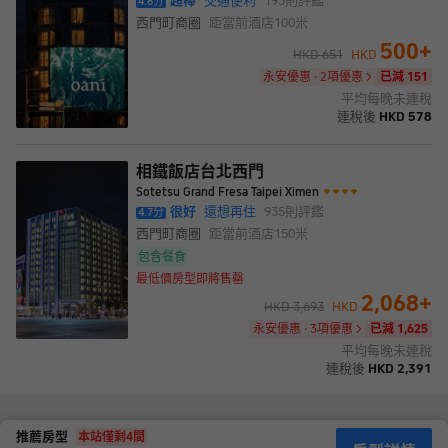
超棒
交通便利
193
則評鑑
4.8
分
環境，讓您的台北之旅增添更多便捷與精彩。
西門町商圈
距當前酒店
100米
台北市旅館514-2號
500
+
HKD
651
HKD
永安優惠 · 2項優惠
已減 151
平均每晚未連稅
連稅後
HKD
578
相鐵飯店台北西門
Sotetsu Grand Fresa Taipei Ximen
很好
還想再住
935
則評鑑
4.7
分
西門町商圈
距當前酒店
150米
包含餐食
最低價房型即將售罄
2,068
+
HKD
3,693
HKD
永安優惠 · 3項優惠
已減 1,625
平均每晚未連稅
連稅後
HKD
2,391
推薦房型
本站僅剩
4
間