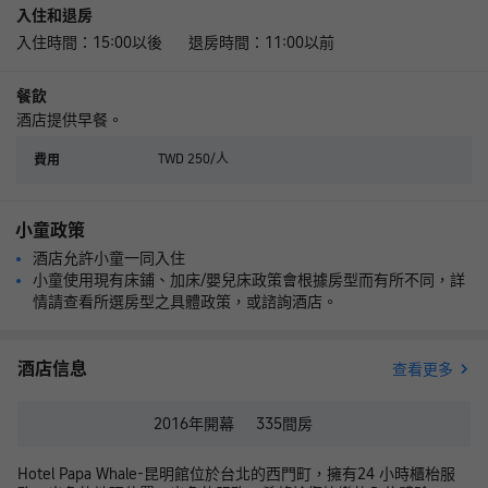
入住和退房
入住時間：15:00以後 退房時間：11:00以前
餐飲
酒店提供早餐。
TWD 250/人
費用
小童政策
酒店允許小童一同入住
小童使用現有床鋪、加床/嬰兒床政策會根據房型而有所不同，詳
情請查看所選房型之具體政策，或諮詢酒店。
酒店信息
查看更多
2016年
開幕
335
間房
Hotel Papa Whale-昆明館位於台北的西門町，擁有24 小時櫃枱服