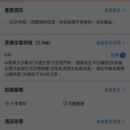
重要資訊
查看更多
2025年起，因應環保政策，所有旅宿不再提供一次性備品。
真實住客評價（
2,166
）
查看更多評價
超棒
訪客
5
以經來入住數次!交通方便!又近西門町，捷運站走10分鐘就到!房間
企理只是現在沒牙擦供應!浴室有洗頭水及衝涼液。 現在早餐有簡單
火鍋供應! 好期待下年4月又來。
設施服務
查看更多
行李寄存
叫醒服務
酒店政策
查看更多政策