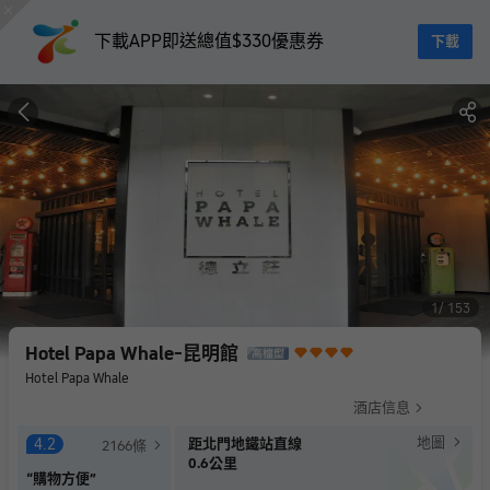
下載APP即送總值$330優惠券
下載
1
153
Hotel Papa Whale-昆明館
Hotel Papa Whale
酒店信息
地圖
4.2
距北門地鐵站直線
2166
條
0.6公里
“
購物方便
”