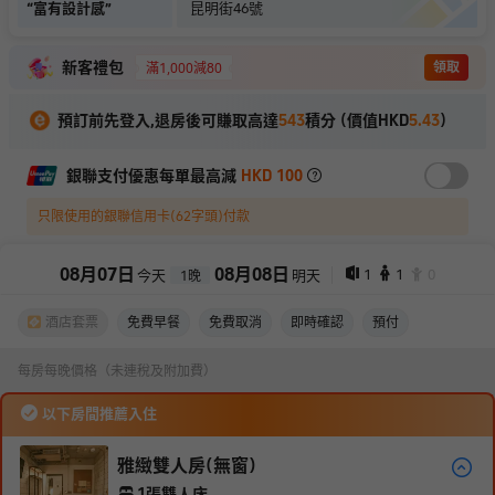
“
富有設計感
”
昆明街46號
新客禮包
領取
滿1,000減80
預訂前先登入,退房後可賺取高達
543
積分 (價值HKD
5.43
)
銀聯支付優惠每單最高減
HKD 100
只限使用的銀聯信用卡(62字頭)付款
08
月
07
日
08
月
08
日
1
1
0
今天
明天
1
晚
酒店套票
免費早餐
免費取消
即時確認
預付
每房每晚價格（未連稅及附加費）
以下房間推薦入住
雅緻雙人房(無窗)
1張雙人床