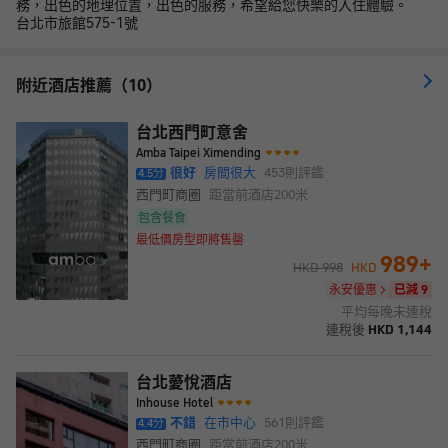
務，出色的地理位置，出色的服務，希望給您快樂的入住體驗。
台北市旅館575-1號
附近酒店推薦（10）
台北西門町意舍
Amba Taipei Ximending
很好
房間很大
453
則評鑑
4.5
分
西門町商圈
距當前酒店
200米
包含餐食
最低價房型即將售罄
989
+
HKD
998
HKD
永安優惠
已減 9
平均每晚未連稅
連稅後
HKD
1,144
台北薆悅酒店
Inhouse Hotel
不錯
在市中心
561
則評鑑
4.4
分
西門町商圈
距當前酒店
200米