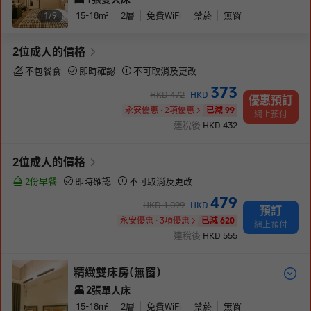
15-18
m²
2
層
免費WiFi
禁菸
無窗
1/
9
2
位成人
的價格
不包餐食
即時確認
不可取消及更改
373
HKD
472
HKD
優惠預訂
永安優惠 · 2項優惠
已減 99
網上預付
連稅後
HKD
432
2
位成人
的價格
2份早餐
即時確認
不可取消及更改
479
HKD
1,099
HKD
預訂
永安優惠 · 3項優惠
已減 620
網上預付
連稅後
HKD
555
精緻雙床房(無窗)
2張單人床
15-18
m²
2
層
免費WiFi
禁菸
無窗