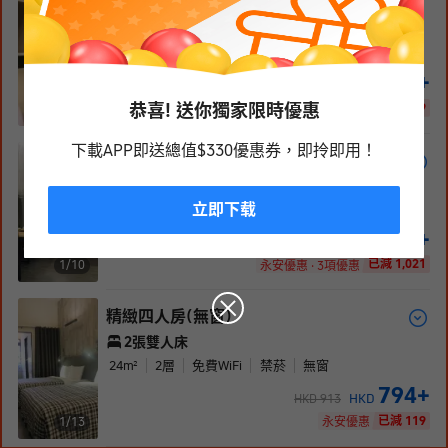
窗)
1張雙人床
15-18
m²
B1
層
免費WiFi
禁菸
無窗
465
+
HKD
HKD
534
恭喜! 送你獨家限時優惠
已減 69
1/
10
永安優惠
下載APP即送總值$330優惠券，即拎即用！
雅緻三人房(無窗)
1張雙人床 和 1張單人床
立即下载
23.1
m²
2
層
免費WiFi
禁菸
無窗
787
+
HKD
HKD
1808
已減 1,021
1/
10
永安優惠 · 3項優惠
精緻四人房(無窗)
2張雙人床
24
m²
2
層
免費WiFi
禁菸
無窗
794
+
HKD
HKD
913
已減 119
1/
13
永安優惠