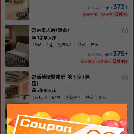
373
+
HKD
HKD
472
已減 99
1/
11
永安優惠 · 2項優惠
舒適單人房(無窗)
1張單人床
13
m²
2
層
免費WiFi
禁菸
無窗
375
+
HKD
HKD
862
已減 487
1/
11
永安優惠 · 3項優惠
舒活精緻雙床房-地下室 (無
窗)
2張單人床
15-18
m²
B1
層
免費WiFi
禁菸
無窗
422
+
HKD
HKD
969
已減 547
1/
9
永安優惠 · 3項優惠
舒活雅緻雙人房-地下室 (無