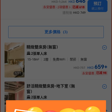
646
HKD
1,264
HKD
預訂
永安優惠 · 2項優惠
已減 618
網上預付
連稅後
HKD
749
更多價格
(3)
精緻雙床房(無窗)
2張單人床
15-18
m²
2
層
免費WiFi
禁菸
無窗
659
+
HKD
HKD
757
已減 98
1/
11
永安優惠
舒活精緻雙床房-地下室 (無
窗)
2張單人床
15-18
m²
B1
層
免費WiFi
禁菸
無窗
691
+
HKD
HKD
794