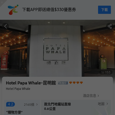
下載APP即送總值$330優惠券
下載
1
153
Hotel Papa Whale-昆明館
Hotel Papa Whale
酒店信息
地圖
4.2
距北門地鐵站直線
2165
條
0.6公里
“
購物方便
”