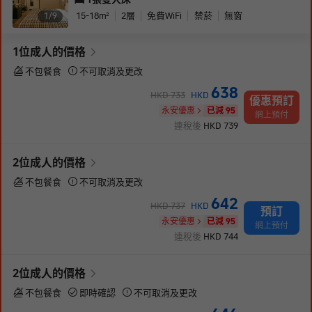
15-18
m²
2
層
免費WiFi
禁菸
無窗
1/
9
1
位成人
的價格
不包餐食
不可取消及更改
638
HKD
733
HKD
優惠預訂
永安優惠
已減 95
網上預付
連稅後
HKD
739
2
位成人
的價格
不包餐食
不可取消及更改
642
HKD
737
HKD
預訂
永安優惠
已減 95
網上預付
連稅後
HKD
744
2
位成人
的價格
不包餐食
即時確認
不可取消及更改