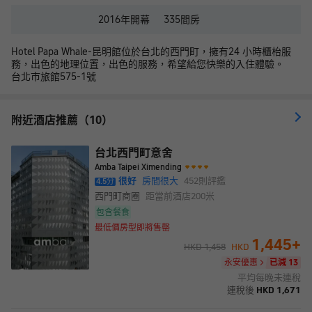
2016年
開幕
335
間房
Hotel Papa Whale-昆明館位於台北的西門町，擁有24 小時櫃枱服
務，出色的地理位置，出色的服務，希望給您快樂的入住體驗。
台北市旅館575-1號
附近酒店推薦（10）
台北西門町意舍
Amba Taipei Ximending
很好
房間很大
452
則評鑑
4.5
分
西門町商圈
距當前酒店
200米
包含餐食
最低價房型即將售罄
1,445
+
HKD
1,458
HKD
永安優惠
已減 13
平均每晚未連稅
連稅後
HKD
1,671