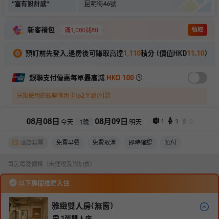
“
富有設計感
”
昆明街46號
新客禮包
領取
滿1,000減80
預訂前先登入,退房後可賺取高達
1,110
積分 (價值HKD
11.10
)
銀聯支付優惠每單最高減
HKD 100
只限使用的銀聯信用卡(62字頭)付款
08
月
08
日
08
月
09
日
1
1
0
今天
明天
1
晚
酒店套票
免費早餐
免費取消
即時確認
預付
每房每晚價格（未連稅及附加費）
以下房間推薦入住
雅緻雙人房(無窗)
1張雙人床