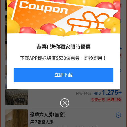
已減 103
1/
9
永安優惠
舒活雅緻雙人房-地下室 (無
窗)
1張雙人床
15-18
m²
B1
層
免費WiFi
禁菸
無窗
恭喜! 送你獨家限時優惠
724
+
HKD
HKD
832
已減 108
1/
10
永安優惠
下載APP即送總值$330優惠券，即拎即用！
精緻四人房(無窗)
立即下载
2張雙人床
24
m²
2
層
免費WiFi
禁菸
無窗
1,275
+
HKD
HKD
1465
已減 190
1/
13
永安優惠
豪華六人房(無窗)
3張雙人床