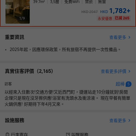
39.7
m²
3,5
層
免費WiFi
禁菸
無窗
1,782
+
HKD
HKD
2047
已減 265
1/
9
永安優惠
重要資訊
查看更多
2025年起，因應環保政策，所有旅宿不再提供一次性備品。
真實住客評價（
2,165
）
查看更多評價
超棒
訪客
5
以經來入住數次!交通方便!又近西門町，捷運站走10分鐘就到!房間
企理只是現在沒牙擦供應!浴室有洗頭水及衝涼液。 現在早餐有簡單
火鍋供應! 好期待下年4月又來。
設施服務
查看更多
行李寄存
叫醒服務