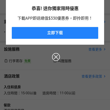
查看其它日期
恭喜! 送你獨家限時優惠
下載APP即送總值$330優惠券，即拎即用！
重要資訊
查看更多
2025年起，因應環保政策，所有旅宿不再提供一次性備品。
立即下载
設施服務
查看更多
行李寄存
叫醒服務
免費
酒店政策
查看更多政策
入住和退房
入住時間：15:00以後 退房時間：11:00以前
餐飲