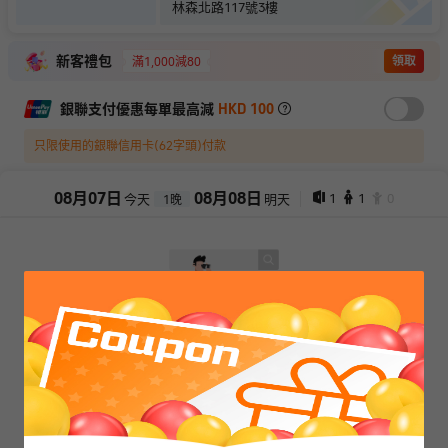
林森北路117號3樓
新客禮包
領取
滿1,000減80
銀聯支付優惠每單最高減
HKD 100
只限使用的銀聯信用卡(62字頭)付款
08
月
07
日
08
月
08
日
1
1
0
今天
明天
1
晚
抱歉，閣下所選擇的產品已售罄