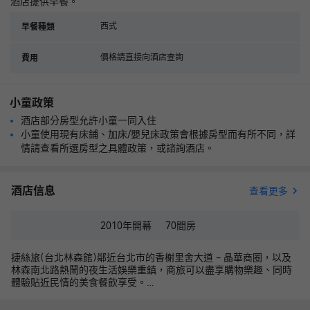
酒店提供早餐。
西式
早餐種類
價格請直接向酒店查詢
費用
小童政策
酒店部分房型允許小童一同入住
小童使用現有床鋪、加床/嬰兒床政策會根據房型而有所不同，詳
情請查看所選房型之具體政策，或諮詢酒店。
酒店信息
查看更多
2010年
開幕
70
間房
捷絲旅(台北林森館)鄰近台北市的香榭里舍大道 – 晶華商圈，以及
林森南北路熱鬧的夜生活娛樂重鎮，商旅可以盡享購物樂趣、同時
體驗貼近民情的美食餐飲享受。
品牌精神，便利迎合商旅之所需，Just Sleep 捷絲旅所在位置皆擁
有極為便利之交通網絡，距捷運站步行即可到達，周遭商圈生活機