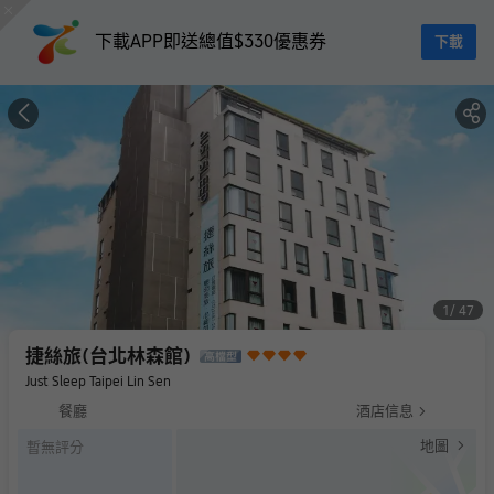
下載APP即送總值$330優惠券
下載
1
47
捷絲旅(台北林森館)
Just Sleep Taipei Lin Sen
餐廳
酒店信息
地圖
暫無評分