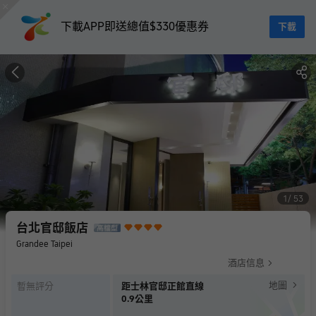
下載APP即送總值$330優惠券
下載
1
53
台北官邸飯店
Grandee Taipei
酒店信息
地圖
暫無評分
距士林官邸正館直線
0.9公里