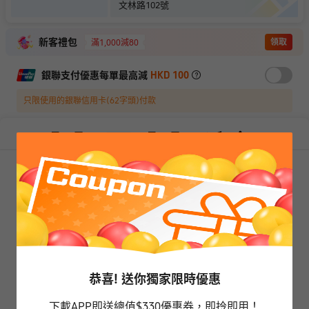
文林路102號
新客禮包
領取
滿1,000減80
銀聯支付優惠每單最高減
HKD 100
只限使用的銀聯信用卡(62字頭)付款
08
月
08
日
08
月
09
日
1
1
0
今天
明天
1
晚
恭喜! 送你獨家限時優惠
抱歉，閣下所選擇的產品已售罄
下載APP即送總值$330優惠券，即拎即用！