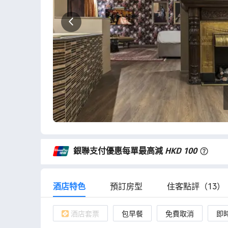
銀聯支付優惠每單最高減
HKD 100
酒店特色
預訂房型
住客點評（13）
酒店套票
包早餐
免費取消
即