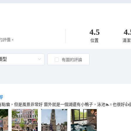
4.5
4.
的評價。
位置
清潔
有圖的評論
好
點偏，但是風景非常好 窗外就是一個湖還有小鴨子，泳池🏊♀️也很好👍還可以