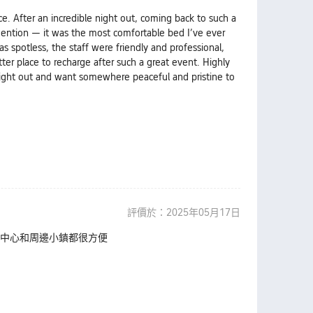
ice. After an incredible night out, coming back to such a
mention — it was the most comfortable bed I’ve ever
as spotless, the staff were friendly and professional,
tter place to recharge after such a great event. Highly
 night out and want somewhere peaceful and pristine to
評價於：2025年05月17日
市中心和周邊小鎮都很方便