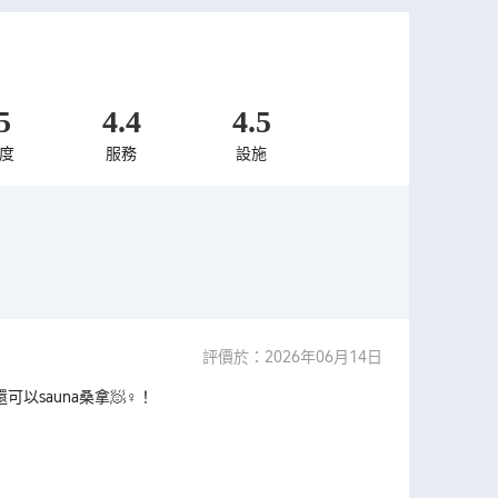
5
4.4
4.5
度
服務
設施
評價於：2026年06月14日
sauna桑拿🧖♀️！