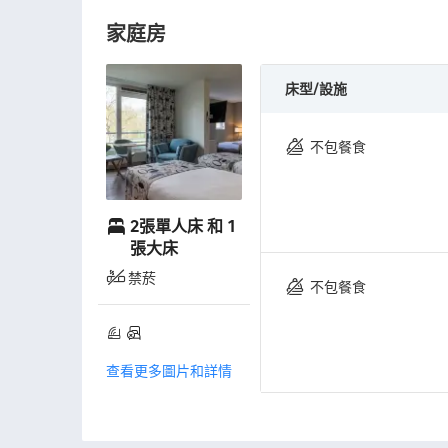
家庭房
床型/設施
不包餐食
2張單人床 和 1
張大床
禁菸
不包餐食
查看更多圖片和詳情