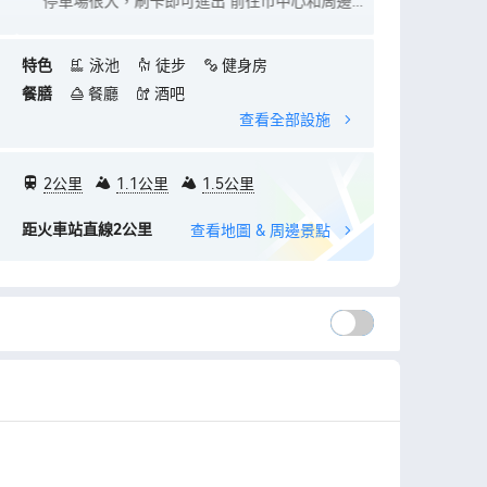
停車場很大，刷卡即可進出 前往市中心和周邊小
湖還有小鴨子，
鎮都很方便
拿🧖♀️！
特色
泳池
徒步
健身房
餐膳
餐廳
酒吧
查看全部設施
2公里
1.1公里
1.5公里
距火車站直線2公里
查看地圖 & 周邊景點