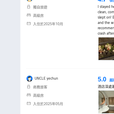
很
I stayed h
獨自旅遊
clean, co
高級房
slept on! 
and the wh
入住於2025年10月
recommend 
crash afte
5.0
UNCLE yechun
超
酒店深處
商務旅客
高級房
入住於2025年05月