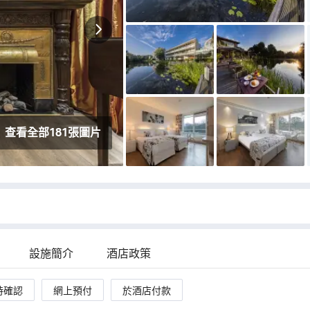
and honestly, it was the perfect choice. After an
incredible night out, coming back to such a
clean, comfortable, and welcoming hotel was
absolute bliss. The bed deserves a mention — it
was the most comfortable bed I’ve ever slept
on! Especially after hours of dancing, it felt like
laying in heaven. The room was spotless, the
staff were friendly and professional, and the
whole place had a really calm, relaxing vibe. I
查看全部181張圖片
couldn’t have asked for a better place to
recharge after such a great event. Highly
recommend this hotel to anyone visiting Utrecht
— especially if you’re here for a night out and
want somewhere peaceful and pristine to crash
afterwards!
設施簡介
酒店政策
時確認
網上預付
於酒店付款