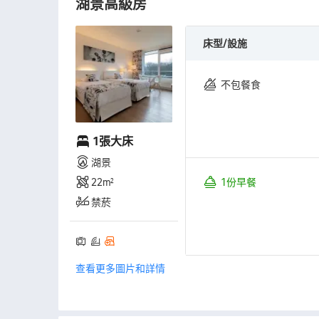
湖景高級房
床型/設施
不包餐食
1張大床
湖景
22㎡
1份早餐
禁菸
查看更多圖片和詳情