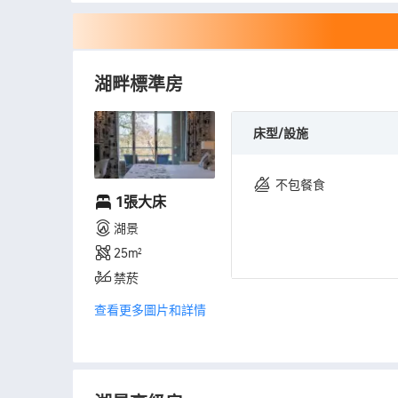
湖畔標準房
床型/設施
不包餐食
1張大床
湖景
25㎡
禁菸
查看更多圖片和詳情