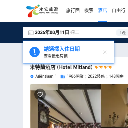
旅行團
機票
酒店
自由行
2026年08月11日
週二
1晚
請選擇入住日期
酒店
烏特勒支酒店
米特蘭酒店
(Hotel Mitland)
查看優惠房價
米特蘭酒店
(Hotel Mitland)
Ariënslaan 1
1986開業；
2022裝修；
148間房
房間非常乾淨，早餐品種豐富！