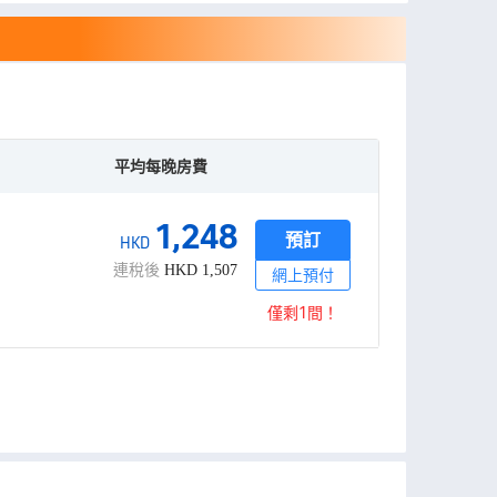
平均每晚房費
1,248
預訂
HKD
連稅後
HKD
1,507
網上預付
僅剩1間！