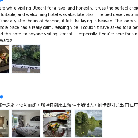
好
ere while visiting Utrecht for a rave, and honestly, it was the perfect cho
mfortable, and welcoming hotel was absolute bliss. The bed deserves a 
Especially after hours of dancing, it felt like laying in heaven. The room w
ole place had a really calm, relaxing vibe. I couldn’t have asked for a be
this hotel to anyone visiting Utrecht — especially if you’re here for a
rwards!
棒
叢林深處，依河而建，環境特別原生態 停車場很大，刷卡即可進出 前往