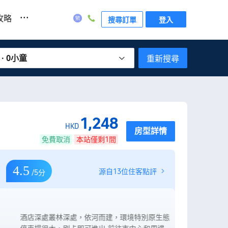
...
攻略
搜尋訂單
登入
 · 0小童
重新搜尋
1,248
HKD
房型詳情
免費取消
本站僅剩1間
4.5
源自13位住客點評
/5分
酒店深處叢林深處，依河而建，環境特別原生態
酒店位置有