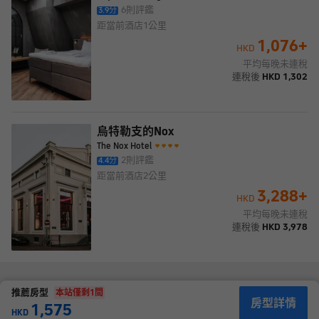
設施包括24 小時商務中心、大堂免費報紙和乾洗/洗衣服務。這家
6
則評鑑
3.9
分
酒店的活動設施包括會議中心和14 間會議室。酒店提供收費自助停
距當前酒店
1公里
車。 有 146 間客房提供迷你吧和平板電視；您定能在旅途中找到家
1,076
+
的舒適。提供有線電視，可滿足您的娛樂需求。配備獨立的浴缸和
HKD
淋浴的私人浴室提供免費洗浴用品和吹風機。便利設施包括電話，
平均每晚未連稅
以及保險箱和書桌。
連稅後
HKD
1,302
烏特勒支的Nox
The Nox Hotel
2
則評鑑
4.4
分
距當前酒店
2公里
3,288
+
HKD
平均每晚未連稅
連稅後
HKD
3,978
推薦房型
本站僅剩
1
間
房型詳情
1,575
HKD