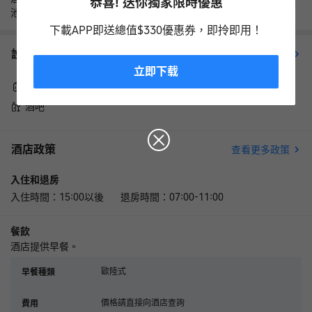
恭喜! 送你獨家限時優惠
池🏊♀️也很好👍還可以sauna桑拿🧖♀️！
下載APP即送總值$330優惠券，即拎即用！
設施服務
查看更多
立即下载
行李寄存
叫醒服務
酒吧
酒店政策
查看更多政策
入住和退房
入住時間：15:00以後 退房時間：07:00-11:00
餐飲
酒店提供早餐。
歐陸式
早餐種類
價格請直接向酒店查詢
費用