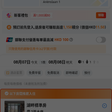
Ariënslaan 1
新客禮包
領取
滿1,000減80
預訂前先登入,退房後可賺取高達
1,150
積分 (價值HKD
11.50
)
銀聯支付優惠每單最高減
HKD 100
只限使用的銀聯信用卡(62字頭)付款
08
月
07
日
08
月
08
日
1
1
0
今天
明天
1
晚
酒店套票
免費早餐
免費取消
即時確認
預付
每房每晚價格（未連稅及附加費）
以下房間推薦入住
湖畔標準房
1張大床