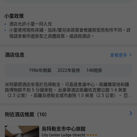
小童政策
酒店允許小童一同入住
小童使用現有床鋪、加床/嬰兒床政策會根據房型而有所不同，詳
情請查看所選房型之具體政策，或諮詢酒店。
酒店信息
查看更多
1986年
開幕
2022年
裝修
148
間房
米特蘭德酒店坐落於烏得勒支，可直達會議中心，距離雛菊地和鐵
路博物館不到 5 分鐘車程。 此豪華酒店距離佐克爾公園 1.4 英里
（2.3 公里），距離烏德勒支城市劇院 1.5 英里（2.3 公里）。 您可
抽空慰勞一下自己，享受一下全方位服務的 SPA。如果想要休閒地
度假，可好好利用室內游泳池、桑拿和24 小時健身中心。此酒店的
其他特色包括免費 WiFi、禮品店/報攤和大堂壁爐。 您可以去
附近酒店推薦（10）
Restaurant Vlonders餐廳吃點便餐，還可在這裏欣賞花園景色。或
者待在房間裏，享受部分時段客房送餐服務。這裏有 2 間酒吧/酒廊
供您選擇，可以喝一杯，放鬆一下。歐陸式早餐（收費）供應時間
烏特勒支市中心旅館
為：週一至週五 07:00 至 10:00，週末 07:00 至 10:30。 特色服務/
City Center Lodge Utrecht