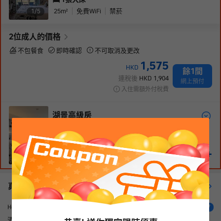
25
m²
免費WiFi
禁菸
1/
5
2
位成人
的價格
不包餐食
即時確認
不可取消及更改
1,575
HKD
餘1間
連稅後
HKD
1,904
網上預付
入住需額外付稅費
湖景高級房
1張大床
22
m²
免費WiFi
禁菸
1,595
+
HKD
1/
17
真實住客評價（
13
）
查看更多評價
很好
Helmut A
4.7
酒店位置有點偏，但是風景非常好 窗外就是一個湖還有小鴨子，泳