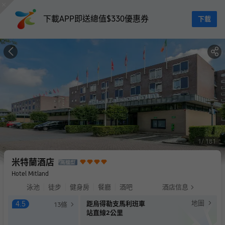
下載APP即送總值$330優惠券
下載
1
181
米特蘭酒店
Hotel Mitland
泳池
徒步
健身房
餐廳
酒吧
酒店信息
地圖
4.5
距烏得勒支馬利班車
13
條
站直線2公里