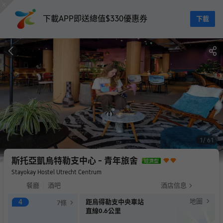
下載APP即送總值$330優惠券
下載
1
61
斯托亞凱烏特勒支中心 - 青年旅舍
Stayokay Hostel Utrecht Centrum
餐廳
酒吧
酒店信息
地圖
4
距烏得勒支中央車站
7
條
直線0.6公里