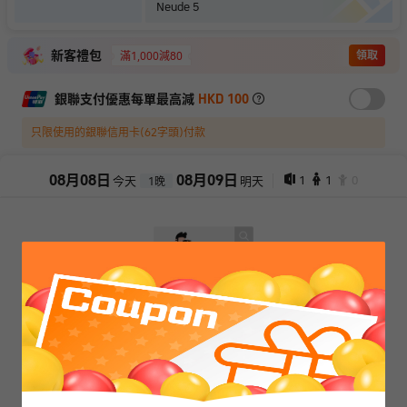
Neude 5
新客禮包
領取
滿1,000減80
銀聯支付優惠每單最高減
HKD 100
只限使用的銀聯信用卡(62字頭)付款
08
月
08
日
08
月
09
日
1
1
0
今天
明天
1
晚
抱歉，閣下所選擇的產品已售罄