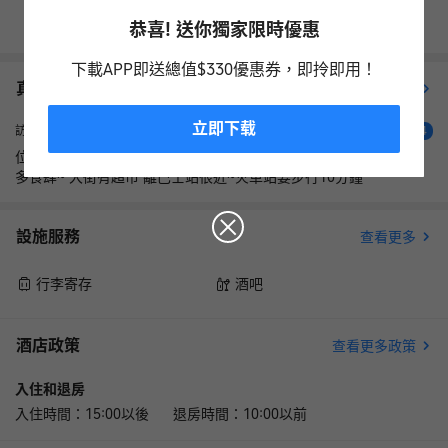
查看其它日期
恭喜! 送你獨家限時優惠
下載APP即送總值$330優惠券，即拎即用！
真實住客評價（
7
）
查看更多評價
立即下载
不錯
訪客
4
位置已經在古城區 房間很大~空間感十足 早餐豐富好味😋~ 附近很
多食肆~ 大街有超市 離巴士站很近~火車站要步行10分鐘
設施服務
查看更多
行李寄存
酒吧
酒店政策
查看更多政策
入住和退房
入住時間：15:00以後 退房時間：10:00以前