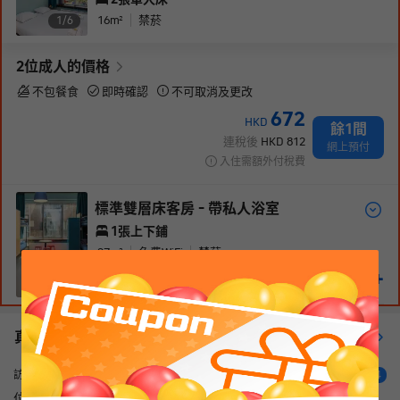
16
m²
禁菸
1/
6
2
位成人
的價格
不包餐食
即時確認
不可取消及更改
672
HKD
餘1間
連稅後
HKD
812
網上預付
入住需額外付稅費
標準雙層床客房 - 帶私人浴室
1張上下鋪
27
m²
免費WiFi
禁菸
1,187
+
HKD
1/
6
真實住客評價（
7
）
查看更多評價
不錯
訪客
4
位置已經在古城區 房間很大~空間感十足 早餐豐富好味😋~ 附近很