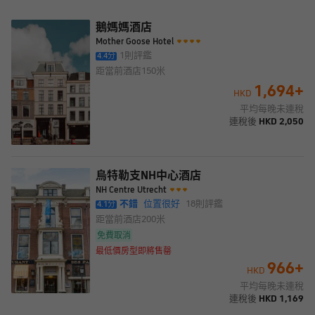
鵝媽媽酒店
Mother Goose Hotel
1
則評鑑
4.4
分
距當前酒店
150米
1,694
+
HKD
平均每晚未連稅
連稅後
HKD
2,050
烏特勒支NH中心酒店
NH Centre Utrecht
不錯
位置很好
18
則評鑑
4.1
分
距當前酒店
200米
免費取消
最低價房型即將售罄
966
+
HKD
平均每晚未連稅
連稅後
HKD
1,169