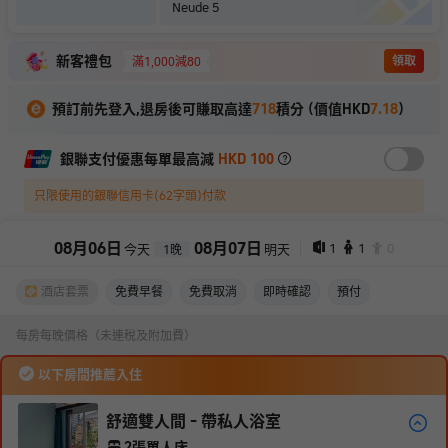
Neude 5
新客禮包
領取
滿1,000減80
預訂前先登入,退房後可賺取高達
718
積分 (價值HKD
7.18
)
銀聯支付優惠每單最高減
HKD 100
只限使用的銀聯信用卡(62字頭)付款
08
月
06
日
08
月
07
日
1
1
0
今天
明天
1
晚
酒店套票
免費早餐
免費取消
即時確認
預付
每房每晚價格（未連稅及附加費）
以下房間推薦入住
舒適雙人間 - 帶私人浴室
2張單人床