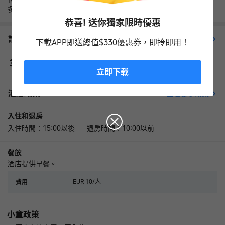
多食肆~ 大街有超市 離巴士站很近~火車站要步行10分鐘
恭喜! 送你獨家限時優惠
設施服務
查看更多
下載APP即送總值$330優惠券，即拎即用！
行李寄存
酒吧
立即下载
酒店政策
查看更多政策
入住和退房
入住時間：15:00以後 退房時間：10:00以前
餐飲
酒店提供早餐。
EUR 10/人
費用
小童政策