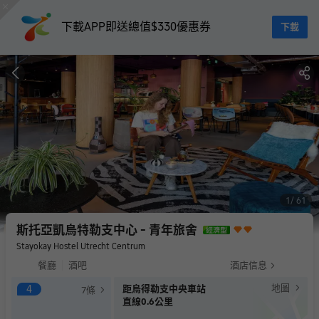
下載APP即送總值$330優惠券
下載
1
61
斯托亞凱烏特勒支中心 - 青年旅舍
Stayokay Hostel Utrecht Centrum
餐廳
酒吧
酒店信息
地圖
4
距烏得勒支中央車站
7
條
直線0.6公里