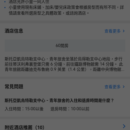
酒店允許小童一同入住
小童使用現有床鋪、加床/嬰兒床政策會根據房型而有所不同，詳
情請查看所選房型之具體政策，或諮詢酒店。
酒店信息
查看更多
60
間房
斯托亞凱烏特勒支中心 - 青年旅舍坐落於烏得勒支中心地段，步行
前往蒂沃利弗裏登堡只需 6 分鐘、前往鐵路博物館需 14 分鐘。 此
青年旅館距離迪克布魯納 0.9 英里（1.4 公里），距離中央博物館
0.9 英里（1.4 公里）。 您可充分利用自行車租賃等度假設施，此外
還有免費 WiFi和禮賓服務等。 您可以去服務斯托亞凱烏特勒支中心
- 青年旅舍住客的The 5th享用美味餐飲。您可以到酒吧/酒廊，點一
常見問題
查看更多
杯喜歡的飲品，暢飲一番。每天 07:30 至 10:00 提供收費的自助式
早餐。 特色服務/設施包括24 小時前台服務、多語言服務和行李寄
斯托亞凱烏特勒支中心 - 青年旅舍的入住和退房時間是什麼？
存。 酒店的 60 間客房定能讓您在旅途中找到家的舒適。提供免費
無線網絡，方便您與朋友保持聯繫。提供備有淋浴設施的浴室。
入住時間：15:00以後 退房時間：10:00以前
附近酒店推薦（10）