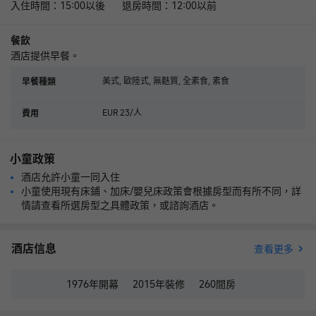
入住時間：15:00以後 退房時間：12:00以前
餐飲
酒店提供早餐。
美式, 歐陸式, 無麩質, 全素食, 素食
早餐種類
EUR 23/人
費用
小童政策
酒店允許小童一同入住
小童使用現有床鋪、加床/嬰兒床政策會根據房型而有所不同，詳
情請查看所選房型之具體政策，或諮詢酒店。
酒店信息
查看更多
1976年
開幕
2015年
裝修
260
間房