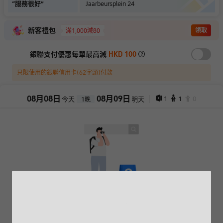
“
服務很好
”
Jaarbeursplein 24
新客禮包
領取
滿1,000減80
銀聯支付優惠每單最高減
HKD 100
只限使用的銀聯信用卡(62字頭)付款
08
月
08
日
08
月
09
日
1
1
0
今天
明天
1
晚
抱歉，閣下所選擇的產品已售罄