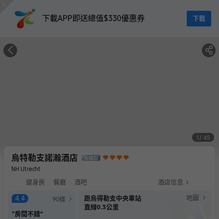
下載APP即送總值$330優惠券
下載
1
45
烏特勒支諾瀚酒店
NH Utrecht
健身房
餐廳
酒吧
酒店信息
地圖
4.4
距烏得勒支中央車站
90
條
直線0.3公里
“
房間不錯
”