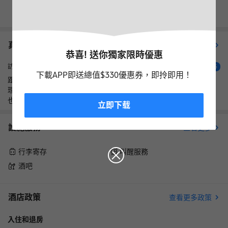
查看其它日期
真實住客評價（
90
）
查看更多評價
恭喜! 送你獨家限時優惠
超棒
訪客
5
下載APP即送總值$330優惠券，即拎即用！
距離火車站步行五分鐘不到，交通便利。房間雖然不大但佈局合
理，儲物空間充足。淋浴水壓穩定，熱水來得很快，早餐和健身房
也都很不錯，還可以延遲退房兩小時
立即下载
設施服務
查看更多
行李寄存
叫醒服務
酒吧
酒店政策
查看更多政策
入住和退房