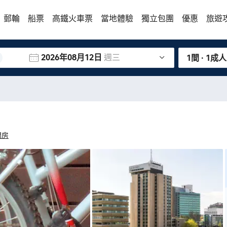
郵輪
船票
高鐵火車票
當地體驗
獨立包團
優惠
旅遊
2026年08月12日
週三
1間 · 1成人
間房
度也非常
頁面寫一張大床，但分配了連在一起的兩張單人