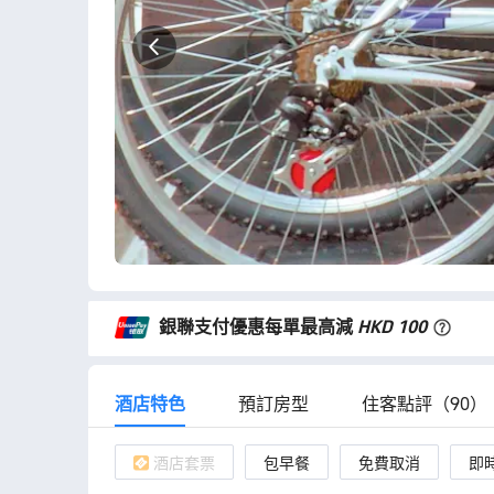
好！ 酒店位置近烏特勒支中央車站
便、很舒適～ 有機會還會再訂～
銀聯支付優惠每單最高減
HKD 100
酒店特色
預訂房型
住客點評（90）
酒店套票
包早餐
免費取消
即