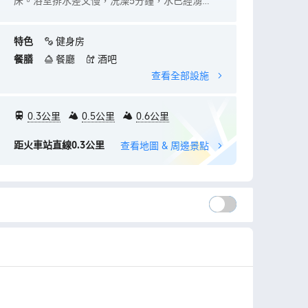
有飲品，四周交通便利，逛街景點吃東西買東
刷。。。房
西，應有盡有，買了累還可以放到房間後再出門
以問前台但
用雙面膠固
特色
健身房
要我賠償！
餐膳
餐廳
酒吧
查看全部設施
0.3公里
0.5公里
0.6公里
距火車站直線0.3公里
查看地圖 & 周邊景點