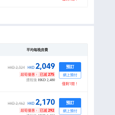
平均每晚房費
2,049
預訂
HKD 2,324
HKD
超筍優惠
已減
275
網上預付
連稅後
HKD
2,480
僅剩1間！
2,170
預訂
HKD 2,462
HKD
超筍優惠
已減
292
網上預付