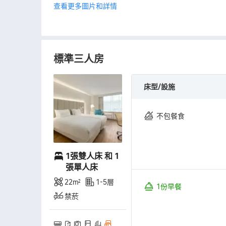
查看更多圖片和詳情
標準三人房
床型/設施
不包餐食
1張雙人床 和 1
張單人床
22㎡
1-5層
1份早餐
禁菸