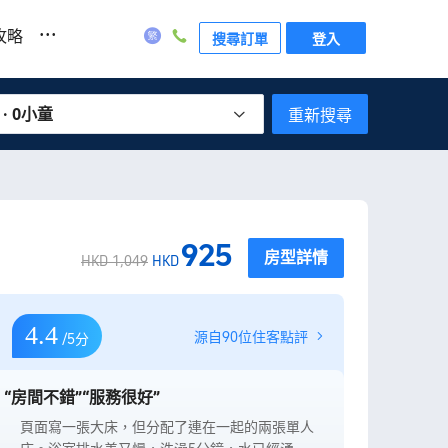
...
攻略
搜尋訂單
登入
 · 0小童
重新搜尋
925
房型詳情
HKD 1,049
HKD
4.4
源自90位住客點評
/5分
“房間不錯”
“服務很好”
房間及衞浴都很寬敞，床很好睡，飯店大廳迎賓
房間的浴室