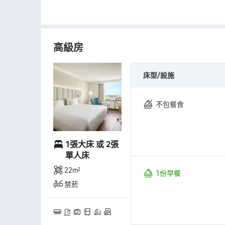
高級房
床型/設施
不包餐食
1張大床 或 2張
單人床
22㎡
1份早餐
禁菸