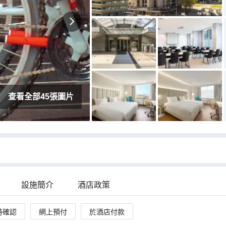
，整體很方
床。浴室排水差又慢，洗澡5分鐘，水已經湧
出，要自己用風筒吹乾地面上的水，也浪費了好
多毛巾
查看全部45張圖片
設施簡介
酒店政策
時確認
網上預付
於酒店付款