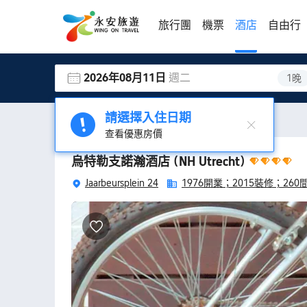
旅行團
機票
酒店
自由行
2026年08月11日
週二
1晚
請選擇入住日期
酒店
烏特勒支酒店
烏特勒支諾瀚酒店
(NH Utrecht)
查看優惠房價
烏特勒支諾瀚酒店
(NH Utrecht)
Jaarbeursplein 24
1976開業；
2015裝修；
260
房間內部小巧乾淨、酒店人員服務態