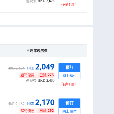
連稅後
HKD
2,626
僅剩1間！
平均每晚房費
2,049
預訂
HKD 2,324
HKD
超筍優惠
已減
275
網上預付
連稅後
HKD
2,480
僅剩1間！
2,170
預訂
HKD 2,462
HKD
超筍優惠
已減
292
網上預付