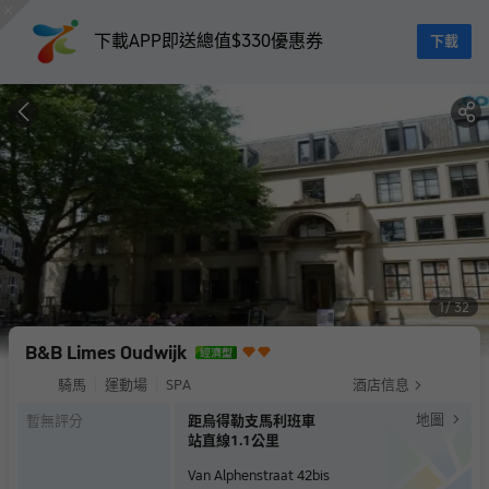
下載APP即送總值$330優惠券
下載
1
32
B&B Limes Oudwijk
騎馬
運動場
SPA
酒店信息
地圖
暫無評分
距烏得勒支馬利班車
站直線1.1公里
Van Alphenstraat 42bis