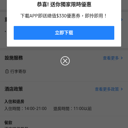
恭喜! 送你獨家限時優惠
下載APP即送總值$330優惠券，即拎即用！
重要資訊
查看更多
請注意，預訂時提供的信用卡僅用於擔保預訂，客人抵達時需以
立即下载
現金付款。
設施服務
查看更多
行李寄存
酒店政策
查看更多政策
入住和退房
入住時間：14:00-21:00 退房時間：11:00以前
餐飲