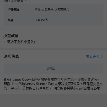
酒店提供早餐。
歐陸式, 全套英式/愛爾蘭式
早餐種類
EUR 15/人
費用
小童政策
酒店不允許小童入住
酒店信息
查看更多
3
間房
B＆B Limes Oudwijk住宿加早餐旅館位於住宅區，提供免費WiFi，
距離Uithof/University Science Park大學科技園3公里，距離歷史悠久
的市中心有5分鐘的自行車車程。 明亮的客房裝飾有來自世界各地
的圖像和圖形、雙人床、沏茶/咖啡設施、冰箱和電視機。共用浴室
配有淋浴。 B&B Limes Oudwijk住宿加早餐旅館每天早晨供應早
餐。附近有各式午餐廳、咖啡館和餐館。旅館提供行李寄存處和免
費自行車停車場。 旅館提供免費騎行地圖，距離Wilhelminapark有