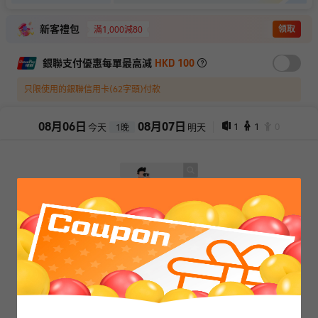
新客禮包
領取
滿1,000減80
銀聯支付優惠每單最高減
HKD 100
只限使用的銀聯信用卡(62字頭)付款
08
月
06
日
08
月
07
日
1
1
0
今天
明天
1
晚
抱歉，閣下所選擇的產品已售罄
查看其它日期