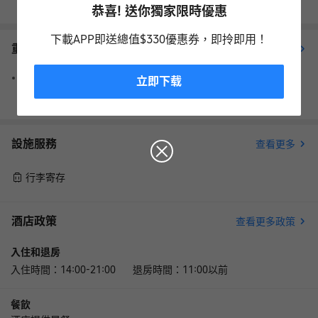
恭喜! 送你獨家限時優惠
下載APP即送總值$330優惠券，即拎即用！
重要資訊
查看更多
請注意，預訂時提供的信用卡僅用於擔保預訂，客人抵達時需以
立即下载
現金付款。
設施服務
查看更多
行李寄存
酒店政策
查看更多政策
入住和退房
入住時間：14:00-21:00 退房時間：11:00以前
餐飲