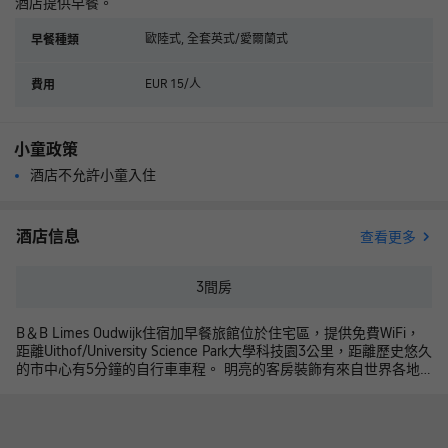
酒店提供早餐。
歐陸式, 全套英式/愛爾蘭式
早餐種類
EUR 15/人
費用
小童政策
酒店不允許小童入住
酒店信息
查看更多
3
間房
B＆B Limes Oudwijk住宿加早餐旅館位於住宅區，提供免費WiFi，
距離Uithof/University Science Park大學科技園3公里，距離歷史悠久
的市中心有5分鐘的自行車車程。 明亮的客房裝飾有來自世界各地
的圖像和圖形、雙人床、沏茶/咖啡設施、冰箱和電視機。共用浴室
配有淋浴。 B&B Limes Oudwijk住宿加早餐旅館每天早晨供應早
餐。附近有各式午餐廳、咖啡館和餐館。旅館提供行李寄存處和免
費自行車停車場。 旅館提供免費騎行地圖，距離Wilhelminapark有