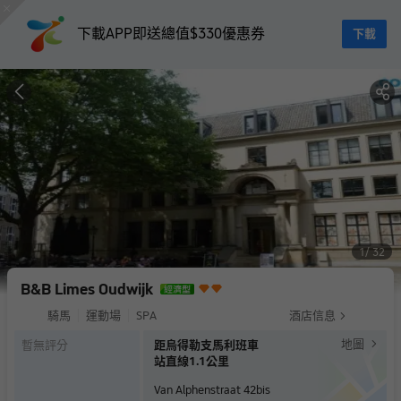
下載APP即送總值$330優惠券
下載
1
32
B&B Limes Oudwijk
騎馬
運動場
SPA
酒店信息
地圖
暫無評分
距烏得勒支馬利班車
站直線1.1公里
Van Alphenstraat 42bis