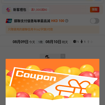
新客禮包
領取
滿1,000減80
銀聯支付優惠每單最高減
HKD 100
只限使用的銀聯信用卡(62字頭)付款
08
月
09
日
08
月
10
日
1
1
0
今天
明天
1
晚
抱歉，閣下所選擇的產品已售罄
查看其它日期