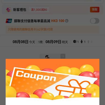
新客禮包
領取
滿1,000減80
銀聯支付優惠每單最高減
HKD 100
只限使用的銀聯信用卡(62字頭)付款
08
月
08
日
08
月
09
日
1
1
0
今天
明天
1
晚
抱歉，閣下所選擇的產品已售罄
查看其它日期