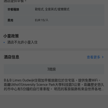
酒店提供早餐。
歐陸式, 全套英式/愛爾蘭式
早餐種類
EUR 15/人
費用
小童政策
酒店不允許小童入住
酒店信息
查看更多
3
間房
B＆B Limes Oudwijk住宿加早餐旅館位於住宅區，提供免費WiFi，
距離Uithof/University Science Park大學科技園3公里，距離歷史悠久
的市中心有5分鐘的自行車車程。 明亮的客房裝飾有來自世界各地
的圖像和圖形、雙人床、沏茶/咖啡設施、冰箱和電視機。共用浴室
配有淋浴。 B&B Limes Oudwijk住宿加早餐旅館每天早晨供應早
餐。附近有各式午餐廳、咖啡館和餐館。旅館提供行李寄存處和免
費自行車停車場。 旅館提供免費騎行地圖，距離Wilhelminapark有