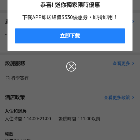
恭喜! 送你獨家限時優惠
下載APP即送總值$330優惠券，即拎即用！
重要資訊
查看更多
請注意，預訂時提供的信用卡僅用於擔保預訂，客人抵達時需以
立即下载
現金付款。
設施服務
查看更多
行李寄存
酒店政策
查看更多政策
入住和退房
入住時間：14:00-21:00 退房時間：11:00以前
餐飲