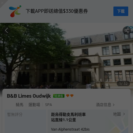
下載APP即送總值$330優惠券
下載
1
32
B&B Limes Oudwijk
騎馬
運動場
SPA
酒店信息
地圖
暫無評分
距烏得勒支馬利班車
站直線1.1公里
Van Alphenstraat 42bis