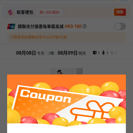
新客禮包
領取
滿1,000減80
銀聯支付優惠每單最高減
HKD 100
只限使用的銀聯信用卡(62字頭)付款
08
月
08
日
08
月
09
日
1
1
0
今天
明天
1
晚
抱歉，閣下所選擇的產品已售罄
查看其它日期