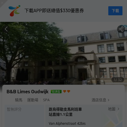
下載APP即送總值$330優惠券
下載
1
32
B&B Limes Oudwijk
騎馬
運動場
SPA
酒店信息
地圖
暫無評分
距烏得勒支馬利班車
站直線1.1公里
Van Alphenstraat 42bis