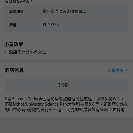
酒店提供早餐。
歐陸式, 全套英式/愛爾蘭式
早餐種類
EUR 15/人
費用
小童政策
酒店不允許小童入住
酒店信息
查看更多
3
間房
B＆B Limes Oudwijk住宿加早餐旅館位於住宅區，提供免費WiFi，
距離Uithof/University Science Park大學科技園3公里，距離歷史悠久
的市中心有5分鐘的自行車車程。 明亮的客房裝飾有來自世界各地
的圖像和圖形、雙人床、沏茶/咖啡設施、冰箱和電視機。共用浴室
配有淋浴。 B&B Limes Oudwijk住宿加早餐旅館每天早晨供應早
餐。附近有各式午餐廳、咖啡館和餐館。旅館提供行李寄存處和免
費自行車停車場。 旅館提供免費騎行地圖，距離Wilhelminapark有