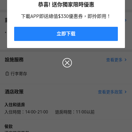
恭喜! 送你獨家限時優惠
下載APP即送總值$330優惠券，即拎即用！
重要資訊
查看更多
請注意，預訂時提供的信用卡僅用於擔保預訂，客人抵達時需以
立即下载
現金付款。
設施服務
查看更多
行李寄存
酒店政策
查看更多政策
入住和退房
入住時間：14:00-21:00 退房時間：11:00以前
餐飲