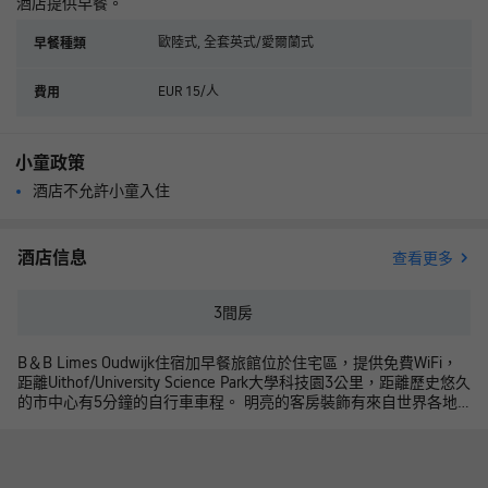
酒店提供早餐。
歐陸式, 全套英式/愛爾蘭式
早餐種類
EUR 15/人
費用
小童政策
酒店不允許小童入住
酒店信息
查看更多
3
間房
B＆B Limes Oudwijk住宿加早餐旅館位於住宅區，提供免費WiFi，
距離Uithof/University Science Park大學科技園3公里，距離歷史悠久
的市中心有5分鐘的自行車車程。 明亮的客房裝飾有來自世界各地
的圖像和圖形、雙人床、沏茶/咖啡設施、冰箱和電視機。共用浴室
配有淋浴。 B&B Limes Oudwijk住宿加早餐旅館每天早晨供應早
餐。附近有各式午餐廳、咖啡館和餐館。旅館提供行李寄存處和免
費自行車停車場。 旅館提供免費騎行地圖，距離Wilhelminapark有