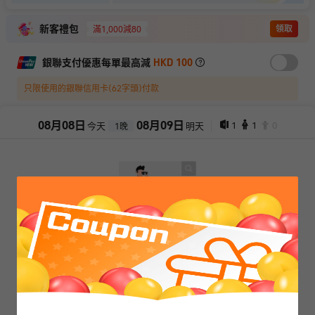
新客禮包
領取
滿1,000減80
銀聯支付優惠每單最高減
HKD 100
只限使用的銀聯信用卡(62字頭)付款
08
月
08
日
08
月
09
日
1
1
0
今天
明天
1
晚
抱歉，閣下所選擇的產品已售罄
查看其它日期