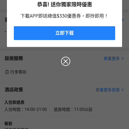
恭喜! 送你獨家限時優惠
下載APP即送總值$330優惠券，即拎即用！
重要資訊
查看更多
請注意，預訂時提供的信用卡僅用於擔保預訂，客人抵達時需以
立即下载
現金付款。
設施服務
查看更多
行李寄存
酒店政策
查看更多政策
入住和退房
入住時間：14:00-21:00 退房時間：11:00以前
餐飲