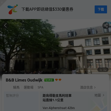
下載APP即送總值$330優惠券
下載
1
32
B&B Limes Oudwijk
騎馬
運動場
SPA
酒店信息
地圖
暫無評分
距烏得勒支馬利班車
站直線1.1公里
Van Alphenstraat 42bis