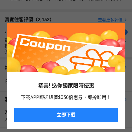
真實住客評價（
2,132
）
查看更多評價
很好
Yishuiguyin
4.7
設施：有點老舊，空調温度也調不了一直都是固定的24度 衞生：很
乾凈，床單被罩都無臟東西 環境：周圍環境很不錯，二樓有泳池和
健身房。洗衣房需要花錢投幣， 服務：前台的菲律賓小姐姐很熱情
旁邊就是DT線，去哪裡都很方便便捷。距離熱門景點福康寧樹洞步
行10分鐘就可以到。新加坡總體的食費很貴，在這個酒店附近有一
設施服務
查看更多
個食閣，人均7新幣就吃的很飽。當地的工薪族也會來吃，很經濟實
惠。
行李寄存
叫醒服務
恭喜! 送你獨家限時優惠
下載APP即送總值$330優惠券，即拎即用！
酒店政策
查看更多政策
入住和退房
立即下载
入住時間：15:00以後 退房時間：11:00以前