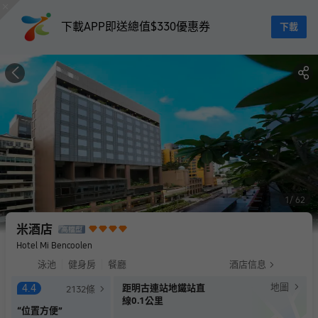
下載APP即送總值$330優惠券
下載
1
62
米酒店
Hotel Mi Bencoolen
泳池
健身房
餐廳
酒店信息
地圖
4.4
距明古連站地鐵站直
2132
條
線0.1公里
“
位置方便
”