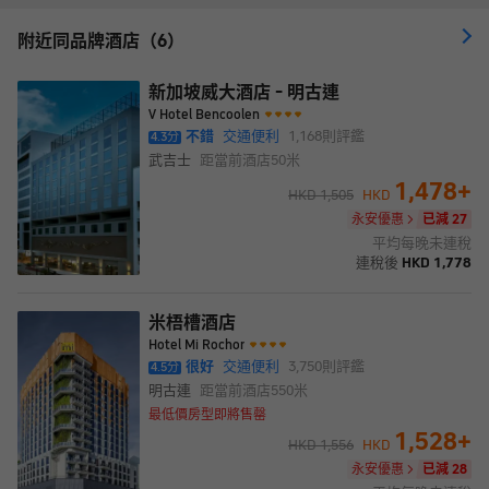
附近同品牌酒店（6）
新加坡威大酒店 - 明古連
V Hotel Bencoolen
不錯
交通便利
1,168
則評鑑
4.3
分
武吉士
距當前酒店
50米
1,478
+
HKD
1,505
HKD
永安優惠
已減 27
平均每晚未連稅
連稅後
HKD
1,778
米梧槽酒店
Hotel Mi Rochor
很好
交通便利
3,750
則評鑑
4.5
分
明古連
距當前酒店
550米
最低價房型即將售罄
1,528
+
HKD
1,556
HKD
永安優惠
已減 28