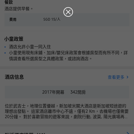
餐飲
酒店提供早餐。
SGD 15/人
費用
小童政策
酒店允許小童一同入住
小童使用現有床鋪、加床/嬰兒床政策會根據房型而有所不同，詳
情請查看所選房型之具體政策，或諮詢酒店。
酒店信息
查看更多
2017年
開幕
342
間房
位於武吉士，地理位置優越，新加坡米閣大酒店是新加坡短途遊的
理想出發點。 這家酒店離市中心不遠，僅有2 Km，去機場也僅需要
20分鐘。 對於喜歡冒險的遊客來說，劇院行動, 波莫, 陽光廣場再合
適不過了。
新加坡米閣大酒店的一流設施和優質服務會讓客人的入住變得更加