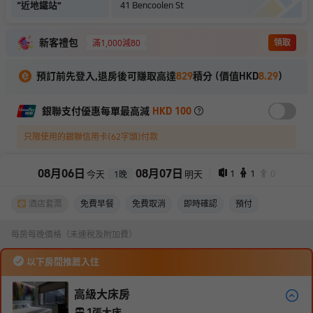
“
近地鐵站
”
41 Bencoolen St
新客禮包
領取
滿1,000減80
預訂前先登入,退房後可賺取高達
829
積分 (價值HKD
8.29
)
銀聯支付優惠每單最高減
HKD 100
只限使用的銀聯信用卡(62字頭)付款
08
月
06
日
08
月
07
日
1
1
0
今天
明天
1
晚
酒店套票
免費早餐
免費取消
即時確認
預付
每房每晚價格（未連稅及附加費）
以下房間推薦入住
高級大床房
1張大床