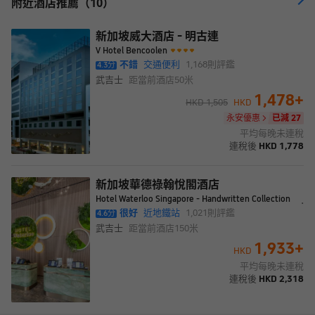
附近酒店推薦（10）
愉快。酒店各種娛樂設施一定會讓您在留宿期間享受更多樂趣。 一
流的設施與得天獨厚的地理位置都讓新加坡米閣大酒店成為新加坡
旅遊的最佳留宿酒店。
新加坡威大酒店 - 明古連
V Hotel Bencoolen
不錯
交通便利
1,168
則評鑑
4.3
分
武吉士
距當前酒店
50米
1,478
+
HKD
1,505
HKD
永安優惠
已減 27
平均每晚未連稅
連稅後
HKD
1,778
新加坡華德祿翰悅閣酒店
Hotel Waterloo Singapore - Handwritten Collection
很好
近地鐵站
1,021
則評鑑
4.6
分
武吉士
距當前酒店
150米
1,933
+
HKD
平均每晚未連稅
連稅後
HKD
2,318