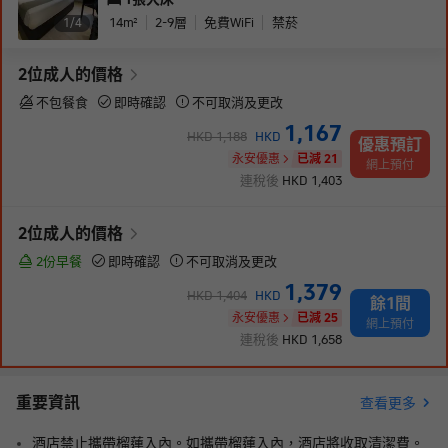
14
m²
2-9
層
免費WiFi
禁菸
1/
4
2
位成人
的價格
不包餐食
即時確認
不可取消及更改
1,167
HKD
1,188
HKD
優惠預訂
永安優惠
已減 21
網上預付
連稅後
HKD
1,403
2
位成人
的價格
2份早餐
即時確認
不可取消及更改
1,379
HKD
1,404
HKD
餘1間
永安優惠
已減 25
網上預付
連稅後
HKD
1,658
重要資訊
查看更多
酒店禁止攜帶榴蓮入內。如攜帶榴蓮入內，酒店將收取清潔費。