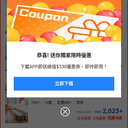
2張單人床
65-90
m²
3
層
免費WiFi
禁菸
1,830
+
HKD
HKD
2147
已減 317
1/
1
永安優惠 · 2項優惠
鉑金煙花海景露台雙床房
2張單人床
恭喜! 送你獨家限時優惠
40
m²
5
層
免費WiFi
禁菸
1,938
+
下載APP即送總值$330優惠券，即拎即用！
HKD
HKD
2314
已減 376
1/
1
永安優惠 · 3項優惠
立即下载
星耀閣(四人房)
2張單人床 和 1張特大床
70
m²
16
層
免費WiFi
禁菸
2,023
+
HKD
HKD
2451
已減 428
1/
10
永安優惠 · 2項優惠