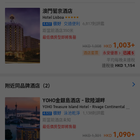
澳門葡京酒店
Hotel Lisboa
很好
交通便利
6,817
則評鑑
4.6
分
距當前酒店
350米
最低價房型即將售罄
1,003
+
HKD
1,008
HKD
酒店套票
永安優惠
已減 5
平均每晚未連稅
連稅後
HKD
1,154
附近同品牌酒店（2）
YOHO金銀島酒店 - 歐陸湖畔
YOHO Treasure Island Hotel - Rivage Continental
很好
泳池乾淨
1,138
則評鑑
4.5
分
距當前酒店
未知
最低價房型即將售罄
1,090
+
HKD
1,301
HKD