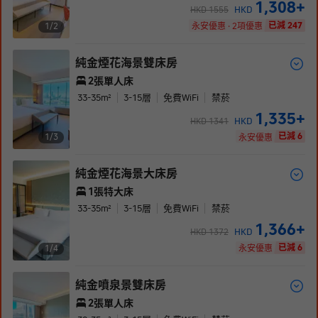
1,308
+
HKD
HKD
1555
已減 247
1/
2
永安優惠 · 2項優惠
純金煙花海景雙床房
2張單人床
33-35
m²
3-15
層
免費WiFi
禁菸
1,335
+
HKD
HKD
1341
已減 6
1/
3
永安優惠
純金煙花海景大床房
1張特大床
33-35
m²
3-15
層
免費WiFi
禁菸
1,366
+
HKD
HKD
1372
已減 6
1/
4
永安優惠
純金噴泉景雙床房
2張單人床