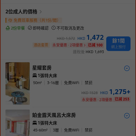
2
位成人
的價格
免費班車服務（共1份/間）
2份早餐
即時確認
不可取消及更改
1,472
HKD
1,572
HKD
餘1間
酒店套票
永安優惠 · 2項優惠
已減 100
網上預付
連稅後
HKD
1,693
星耀套房
1張特大床
50
m²
3-16
層
免費WiFi
禁菸
1,275
+
HKD
HKD
1528
已減 253
1/
6
永安優惠 · 2項優惠
鉑金露天風呂大床房
1張特大床
45-60
m²
3
層
免費WiFi
禁菸