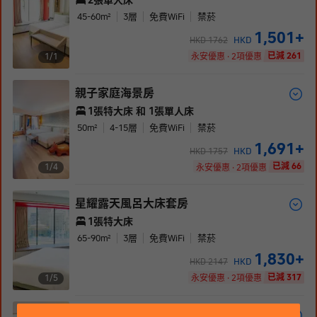
2張單人床
45-60
m²
3
層
免費WiFi
禁菸
1,501
+
HKD
HKD
1762
已減 261
1/
1
永安優惠 · 2項優惠
親子家庭海景房
1張特大床 和 1張單人床
50
m²
4-15
層
免費WiFi
禁菸
1,691
+
HKD
HKD
1757
已減 66
1/
4
永安優惠 · 2項優惠
星耀露天風呂大床套房
1張特大床
65-90
m²
3
層
免費WiFi
禁菸
1,830
+
HKD
HKD
2147
已減 317
1/
5
永安優惠 · 2項優惠
星耀露天風呂雙床套房