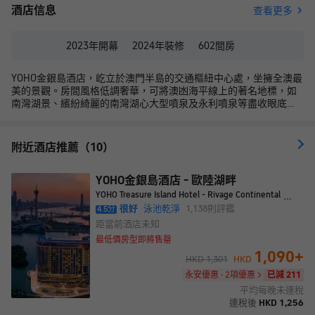
酒店信息
查看更多
2023年
開幕
2024年
裝修
602
間房
YOHO金銀島酒店，屹立於澳門半島的交通樞紐中心處，坐擁全澳最
美的景觀。房間風格低調奢華，可將澳凼海平線上的著名地標，如
南灣湖景、繽紛綺麗的南灣湖心大型噴泉及永利噴泉等盡收眼底。
天與海，湖與城在這裏交匯共融。 YOHO金銀島更設有適合長期逗
留的酒店公寓式套房，提供設備齊全的廚房和乾洗機，讓您在外亦
能賓至如歸，感受家一般的舒適。 酒店坐落於澳門半島最核心地
附近酒店推薦（10）
帶，正前方為全澳門最四通八達的巴士轉乘站，附設行人隧道直通
毗鄰的新葡京酒店、葡京酒店、永利度假村、美高梅酒店、星際酒
店及中國銀行大廈等，交通便捷的同時更有美景環繞，可以俯瞰整
YOHO金銀島酒店 - 歐陸湖畔
個澳門半島的天際線和海灣。尤其於落日時分，夕陽把天空染成一
YOHO Treasure Island Hotel - Rivage Continental
片橙紅色，倒映在湖面上，既浪漫又壯觀，令人舒適愜意。當夜幕
很好
泳池乾淨
1,138
則評鑑
4.5
分
降臨，可以近距離地感受璀璨動人的城市夜景，為您帶來前所未見
距當前酒店
未知
的嶄新體驗。 當您在YOHO金銀島酒店度過美好的一天後，您可以
最低價房型即將售罄
盡情享受我們提供給入住賓客免費使用的無邊際泳池。飽覽主教山
1,090
+
聖堂、優美海景及被驚豔的南灣湖景色包圍，在這個寧靜而迷人的
HKD
1,301
HKD
環境中，您可以沉浸在清涼的水中，放鬆身心，享受令人愉悅的泳
永安優惠 · 2項優惠
已減 211
池體驗。無邊際泳池的景觀設計為您提供了壯麗的南灣湖景色，讓
平均每晚未連稅
您感受到與大自然的親密接觸。
連稅後
HKD
1,256