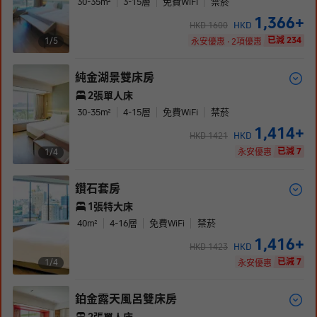
30-35
m²
3-15
層
免費WiFi
禁菸
1,366
+
HKD
HKD
1600
已減 234
1/
5
永安優惠 · 2項優惠
純金湖景雙床房
2張單人床
30-35
m²
4-15
層
免費WiFi
禁菸
1,414
+
HKD
HKD
1421
已減 7
1/
4
永安優惠
鑽石套房
1張特大床
40
m²
4-16
層
免費WiFi
禁菸
1,416
+
HKD
HKD
1423
已減 7
1/
4
永安優惠
鉑金露天風呂雙床房