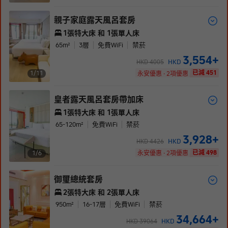
親子家庭露天風呂套房
1張特大床 和 1張單人床
65
m²
3
層
免費WiFi
禁菸
3,554
+
HKD
HKD
4005
已減 451
1/
11
永安優惠 · 2項優惠
皇者露天風呂套房帶加床
1張特大床 和 1張單人床
65-120
m²
免費WiFi
禁菸
3,928
+
HKD
HKD
4426
已減 498
1/
6
永安優惠 · 2項優惠
御璽總統套房
2張特大床 和 2張單人床
950
m²
16-17
層
免費WiFi
禁菸
34,664
+
HKD
HKD
39064