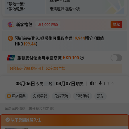
“
泳池一流
”
“
泳池乾淨
”
南灣區湖濱路12號
新客禮包
領取
滿1,000減80
預訂前先登入,退房後可賺取高達
19,944
積分 (價值
HKD
199.44
)
銀聯支付優惠每單最高減
HKD 100
只限使用的銀聯信用卡(62字頭)付款
08
月
06
日
08
月
07
日
1
1
0
今天
明天
1
晚
酒店套票
免費早餐
免費取消
即時確認
預付
每房每晚價格（未連稅及附加費）
以下房間推薦入住