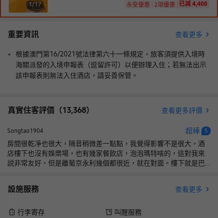
已減 4,400
1/
17
永安優惠 · 2項優惠
重要資訊
查看更多
根據澳門第16/2021號法律第六十一條規定，旅客須提供入境時
海關派發的入境申報表（逗留許可）以便辦理入住；若無法出示
該申報表則無法入住酒店，請妥善保管。
真實住客評價（
13,368
）
查看更多評價
超棒
Songtao1904
5
房間很乾凈也很大，隔音稍微差一點點，我覺得影響不是很大，酒
店樓下也沒有娛樂場，也有幾家餐飲店，泡泡瑪特啥的，這對我來
説非常友好，但是離葡京永利幾個都很近，就在對面。樓下就是巴
士站，坐公交很方便，酒店自己也有接駁車，就是有時間段的。無
邊泳池很美很好看，房型無論是選噴泉景還是煙花景，都各有優
設施服務
查看更多
點，不得不説這個價位住這個酒店真的很不錯，工作人員也很正常
友好。
行李寄存
叫醒服務