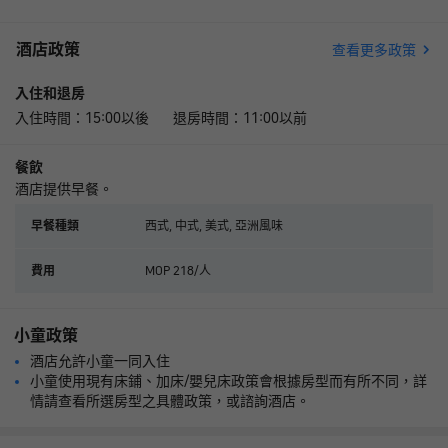
酒店政策
查看更多政策
入住和退房
入住時間：15:00以後 退房時間：11:00以前
餐飲
酒店提供早餐。
西式, 中式, 美式, 亞洲風味
早餐種類
MOP 218/人
費用
小童政策
酒店允許小童一同入住
小童使用現有床鋪、加床/嬰兒床政策會根據房型而有所不同，詳
情請查看所選房型之具體政策，或諮詢酒店。