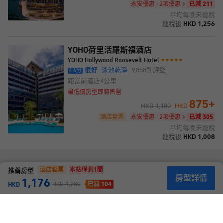
永安優惠 · 2項優惠
已減 211
平均每晚未連稅
連稅後
HKD
1,256
YOHO荷里活羅斯福酒店
YOHO Hollywood Roosevelt Hotel
很好
泳池乾淨
9,858
則評鑑
4.6
分
距當前酒店
4公里
最低價房型即將售罄
875
+
HKD
1,180
HKD
酒店套票
永安優惠 · 2項優惠
已減 305
平均每晚未連稅
連稅後
HKD
1,008
酒店套票
本站僅剩
1
間
推薦房型
房型詳情
1,176
HKD
1,280
已減 104
HKD