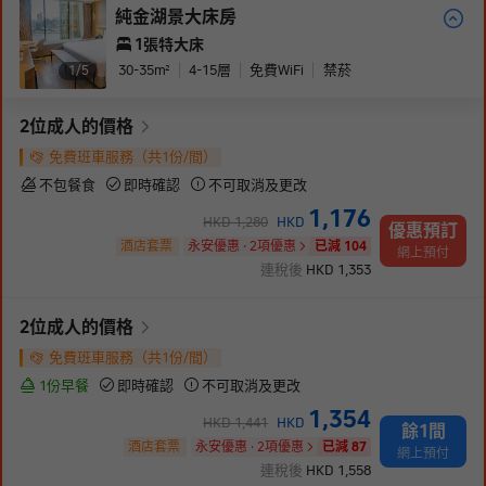
純金湖景大床房
1張特大床
30-35
m²
4-15
層
免費WiFi
禁菸
1/
5
2
位成人
的價格
免費班車服務（共1份/間）
不包餐食
即時確認
不可取消及更改
1,176
HKD
1,280
HKD
優惠預訂
酒店套票
永安優惠 · 2項優惠
已減 104
網上預付
連稅後
HKD
1,353
2
位成人
的價格
免費班車服務（共1份/間）
1份早餐
即時確認
不可取消及更改
1,354
HKD
1,441
HKD
餘1間
酒店套票
永安優惠 · 2項優惠
已減 87
網上預付
連稅後
HKD
1,558