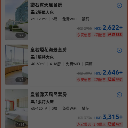
鑽石露天風呂房
2張單人床
65-120
m²
3
層
免費WiFi
禁菸
2,622
+
HKD
HKD
2955
已減 333
1/
7
永安優惠 · 2項優惠
皇者煙花海景套房
1張特大床
40-60
m²
4-16
層
免費WiFi
禁菸
2,646
+
HKD
HKD
3093
已減 447
1/
3
永安優惠 · 2項優惠
皇者露天風呂套房
1張特大床
65-120
m²
3
層
免費WiFi
禁菸
3,315
+
HKD
HKD
3736
已減 421
1/
14
永安優惠 · 2項優惠