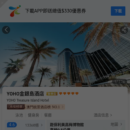
下載APP即送總值$330優惠券
下載
1
174
YOHO金銀島酒店
YOHO Treasure Island Hotel
澳門靚景酒店榜
NO.
1
泳池
健身房
餐廳
酒店信息
地圖
4.6
距保利美高梅博物館
13368
條
直線0.5公里