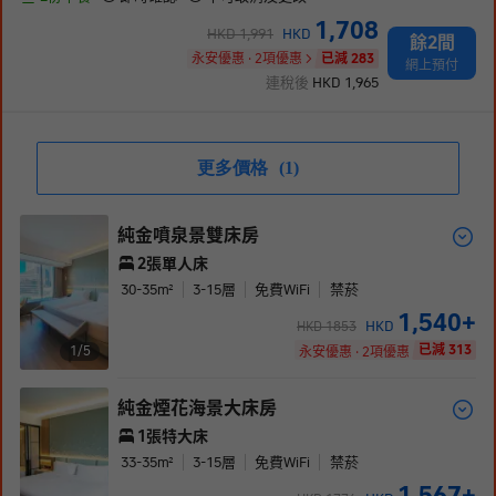
1,708
HKD
1,991
HKD
餘2間
永安優惠 · 2項優惠
已減 283
網上預付
連稅後
HKD
1,965
更多價格
(1)
純金噴泉景雙床房
2張單人床
30-35
m²
3-15
層
免費WiFi
禁菸
1,540
+
HKD
HKD
1853
已減 313
1/
5
永安優惠 · 2項優惠
純金煙花海景大床房
1張特大床
33-35
m²
3-15
層
免費WiFi
禁菸
1,567
+