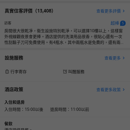
真實住客評價（
13,408
）
查看更多評價
超棒
訪客
5
房間很大很乾凈，衞生設施特別乾淨，可以選擇10樓以上，這樣窗
外視線觀夜景會更棒。酒店提供的洗涑用品很香，很貼心還有一次
性刮鬍子刀可免費使用。有4瓶水，其中兩瓶水是免費的，還有兩瓶
如需喝需要付費。酒店很大，酒店下面就有超市可以逛逛買東西，
我們買了澳門豬肉乾和牛肉乾帶回家。酒店樓下吃飯也很方便，澳
設施服務
查看更多
門的餐飲量還是很大的，非常棒的一次澳門之旅，金銀島酒店附近
步行一段路程，可以乘大巴去官也街逛吃當地特色網紅美食，出行
特別方便。酒店五星好評，特別棒的酒店，體驗感超好。
行李寄存
叫醒服務
酒店政策
查看更多政策
入住和退房
入住時間：15:00以後 退房時間：11:00以前
餐飲