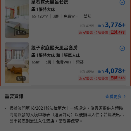
皇者露天風呂套房
1張特大床
65-120
m²
3
層
免費WiFi
禁菸
3,776
+
HKD
HKD
4255
已減 479
1/
14
永安優惠 · 2項優惠
親子家庭露天風呂套房
1張特大床 和 1張單人床
65
m²
3
層
免費WiFi
禁菸
4,078
+
HKD
HKD
4596
已減 518
1/
11
永安優惠 · 2項優惠
重要資訊
查看更多
根據澳門第16/2021號法律第六十一條規定，旅客須提供入境時
海關派發的入境申報表（逗留許可）以便辦理入住；若無法出示
該申報表則無法入住酒店，請妥善保管。