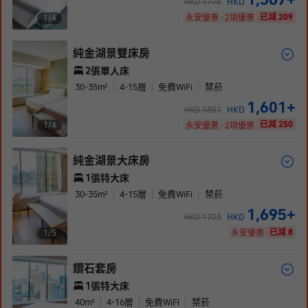
HKD
HKD
1776
已減 209
1/
4
永安優惠 · 2項優惠
純金湖景雙床房
2張單人床
30-35
m²
4-15
層
免費WiFi
禁菸
1,601
+
HKD
HKD
1851
已減 250
1/
4
永安優惠 · 2項優惠
純金湖景大床房
1張特大床
30-35
m²
4-15
層
免費WiFi
禁菸
1,695
+
HKD
HKD
1703
已減 8
1/
5
永安優惠
鑽石套房
1張特大床
40
m²
4-16
層
免費WiFi
禁菸