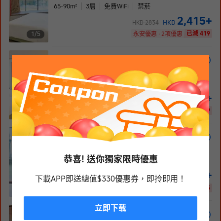
65-90
m²
3
層
免費WiFi
禁菸
2,415
+
HKD
HKD
2834
已減 419
1/
5
永安優惠 · 2項優惠
星耀露天風呂雙床套房
2張單人床
65-90
m²
3
層
免費WiFi
禁菸
2,415
+
HKD
HKD
2834
已減 419
1/
1
永安優惠 · 2項優惠
鉑金煙花海景露台雙床房
2張單人床
恭喜! 送你獨家限時優惠
40
m²
5
層
免費WiFi
禁菸
2,602
+
HKD
HKD
3107
下載APP即送總值$330優惠券，即拎即用！
已減 505
1/
1
永安優惠 · 3項優惠
立即下载
星耀套房