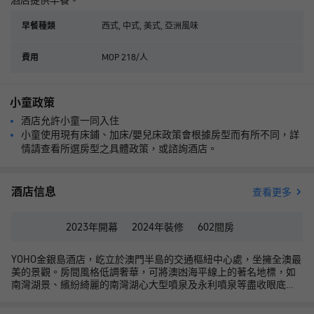
酒店提供早餐。
西式, 中式, 美式, 亞洲風味
早餐種類
MOP 218/人
費用
小童政策
酒店允許小童一同入住
小童使用現有床鋪、加床/嬰兒床政策會根據房型而有所不同，詳
情請查看所選房型之具體政策，或諮詢酒店。
酒店信息
查看更多
2023年
開幕
2024年
裝修
602
間房
YOHO金銀島酒店，屹立於澳門半島的交通樞紐中心處，坐擁全澳最
美的景觀。房間風格低調奢華，可將澳凼海平線上的著名地標，如
南灣湖景、繽紛綺麗的南灣湖心大型噴泉及永利噴泉等盡收眼底。
天與海，湖與城在這裏交匯共融。 YOHO金銀島更設有適合長期逗
留的酒店公寓式套房，提供設備齊全的廚房和乾洗機，讓您在外亦