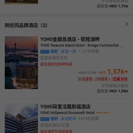
平均每晚未連稅
連稅後
HKD
1,756
附近同品牌酒店（2）
YOHO金銀島酒店 - 歐陸湖畔
YOHO Treasure Island Hotel - Rivage Continental
很好
泳池一流
1,161
則評鑑
4.5
分
距當前酒店
未知
最低價房型即將售罄
1,376
+
HKD
1,749
HKD
永安優惠 · 2項優惠
已減 373
平均每晚未連稅
連稅後
HKD
1,586
YOHO荷里活羅斯福酒店
YOHO Hollywood Roosevelt Hotel
很好
泳池乾淨
9,879
則評鑑
4.6
分
距當前酒店
4公里
最低價房型即將售罄