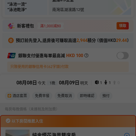
“
泳池一流
”
“
泳池乾淨
”
南灣區湖濱路12號
新客禮包
領取
滿1,000減80
預訂前先登入,退房後可賺取高達
2,944
積分 (價值HKD
29.44
)
銀聯支付優惠每單最高減
HKD 100
只限使用的銀聯信用卡(62字頭)付款
08
月
08
日
08
月
09
日
1
1
0
今天
明天
1
晚
酒店套票
免費早餐
免費取消
即時確認
預付
每房每晚價格（未連稅及附加費）
以下房間推薦入住
純金煙花海景雙床房