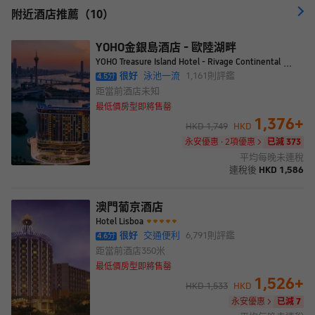
能賓至如歸，感受家一般的舒適。 酒店坐落於澳門半島最核心地
附近酒店推薦（10）
帶，正前方為全澳門最四通八達的巴士轉乘站，附設行人隧道直通
毗鄰的新葡京酒店、葡京酒店、永利度假村、美高梅酒店、星際酒
店及中國銀行大廈等，交通便捷的同時更有美景環繞，可以俯瞰整
YOHO金銀島酒店 - 歐陸湖畔
個澳門半島的天際線和海灣。尤其於落日時分，夕陽把天空染成一
YOHO Treasure Island Hotel - Rivage Continental
片橙紅色，倒映在湖面上，既浪漫又壯觀，令人舒適愜意。當夜幕
很好
泳池一流
1,161
則評鑑
4.5
分
降臨，可以近距離地感受璀璨動人的城市夜景，為您帶來前所未見
距當前酒店
未知
的嶄新體驗。 當您在YOHO金銀島酒店度過美好的一天後，您可以
最低價房型即將售罄
盡情享受我們提供給入住賓客免費使用的無邊際泳池。飽覽主教山
1,376
+
聖堂、優美海景及被驚豔的南灣湖景色包圍，在這個寧靜而迷人的
HKD
1,749
HKD
環境中，您可以沉浸在清涼的水中，放鬆身心，享受令人愉悅的泳
永安優惠 · 2項優惠
已減 373
池體驗。無邊際泳池的景觀設計為您提供了壯麗的南灣湖景色，讓
平均每晚未連稅
您感受到與大自然的親密接觸。
連稅後
HKD
1,586
澳門葡京酒店
Hotel Lisboa
很好
交通便利
6,791
則評鑑
4.6
分
距當前酒店
350米
最低價房型即將售罄
1,526
+
HKD
1,533
HKD
永安優惠
已減 7