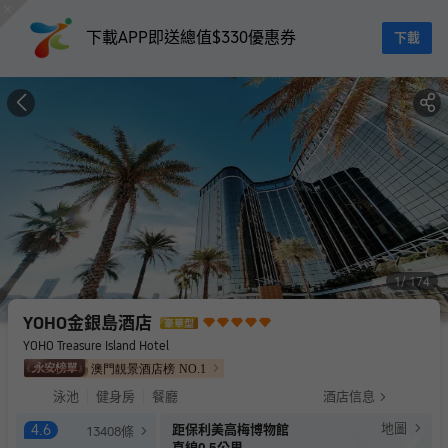
下載APP即送總值$330優惠券
下載
1
174
YOHO金銀島酒店
YOHO Treasure Island Hotel
澳門靚景酒店榜
NO.
1
泳池
健身房
餐廳
酒店信息
地圖
4.6
距保利美高梅博物館
13408
條
直線0.5公里