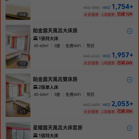
1,754
+
HKD
HKD
1883
已減 129
1/
4
永安優惠 · 2項優惠
鉑金露天風呂大床房
1張特大床
45-60
m²
3
層
免費WiFi
禁菸
1,957
+
HKD
HKD
2222
已減 265
1/
2
永安優惠 · 2項優惠
鉑金露天風呂雙床房
2張單人床
45-60
m²
3
層
免費WiFi
禁菸
2,053
+
HKD
HKD
2409
已減 356
1/
1
永安優惠 · 2項優惠
星耀露天風呂大床套房
1張特大床