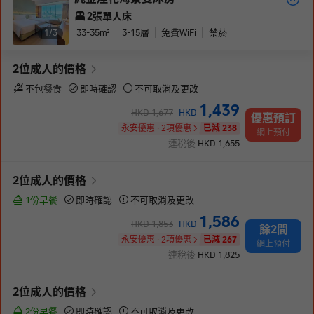
2張單人床
33-35
m²
3-15
層
免費WiFi
禁菸
1/
3
2
位成人
的價格
不包餐食
即時確認
不可取消及更改
1,439
HKD
1,677
HKD
優惠預訂
永安優惠 · 2項優惠
已減 238
網上預付
連稅後
HKD
1,655
2
位成人
的價格
1份早餐
即時確認
不可取消及更改
1,586
HKD
1,853
HKD
餘2間
永安優惠 · 2項優惠
已減 267
網上預付
連稅後
HKD
1,825
2
位成人
的價格
2份早餐
即時確認
不可取消及更改