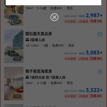
1張特大床
50
m²
3-16
層
免費WiFi
禁菸
2,987
+
HKD
HKD
3183
已減 196
1/
6
永安優惠 · 2項優惠
鑽石露天風呂房
2張單人床
65-120
m²
3
層
免費WiFi
禁菸
3,083
+
HKD
HKD
3474
已減 391
1/
7
永安優惠 · 2項優惠
親子家庭海景房
1張特大床 和 1張單人床
50
m²
4-15
層
免費WiFi
禁菸
3,322
+
HKD
HKD
3743
已減 421
1/
4
永安優惠 · 2項優惠