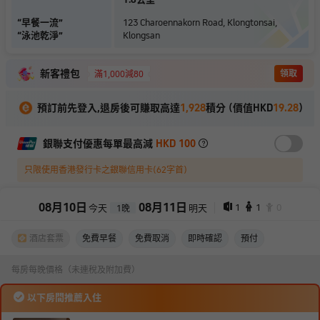
“
早餐一流
”
123 Charoennakorn Road, Klongtonsai,
“
泳池乾淨
”
Klongsan
新客禮包
領取
滿1,000減80
預訂前先登入,退房後可賺取高達
1,928
積分 (價值HKD
19.28
)
銀聯支付優惠每單最高減
HKD 100
只限使用香港發行卡之銀聯信用卡(62字首)
08
月
10
日
08
月
11
日
1
1
0
今天
明天
1
晚
酒店套票
免費早餐
免費取消
即時確認
預付
每房每晚價格（未連稅及附加費）
以下房間推薦入住