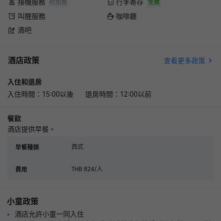
有享受到。31樓的清吧氛圍挺好的，兩杯雞尾酒1100🐷
接機服務
行李寄存
附加費
免費
叫醒服務
咖啡廳
酒吧
酒店政策
查看更多政策
入住和退房
入住時間：15:00以後 退房時間：12:00以前
餐飲
酒店提供早餐。
西式
早餐種類
THB 824/人
費用
小童政策
酒店允許小童一同入住