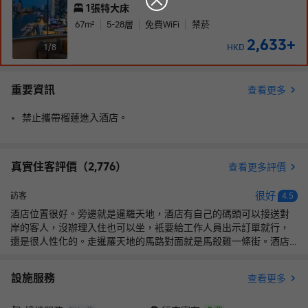
1張特大床
67
m²
5-28
層
免費WiFi
禁菸
2,633
+
HKD
1/
8
重要資訊
查看更多
禁止攜帶榴蓮進入酒店。
真實住客評價（
2,776
）
查看更多評價
很好
訪客
4.5
酒店位置很好。旁邊就是暹羅天地，酒店有自己的碼頭可以接送對
岸的客人，沒辦理入住也可以坐，衹要給工作人員出示訂單就行，
還是很人性化的。走暹羅天地的馬路對面就是馬殺雞一條街。酒店
住客都很有素質，電梯裏面都會打招呼，比芭提雅的好些。我在豆
包搜酒店有自助洗衣，不要被騙了，已經沒有了。不過你沿着暹羅
設施服務
查看更多
天地那條路一直走，看到711再走一點有一家本地的洗衣店，很便
宜，洗的衣服也很香。這次入住的行政房，但是可惜都在外面玩沒