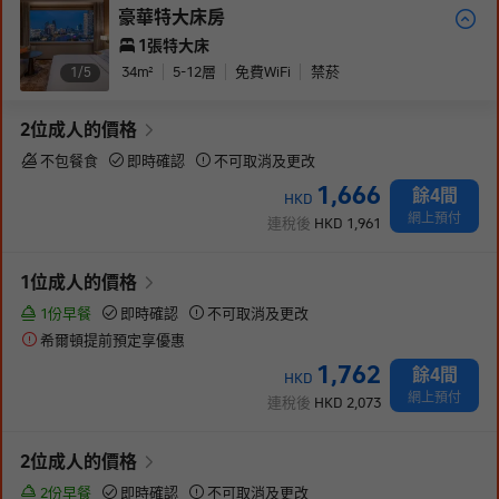
豪華特大床房
1張特大床
34
m²
5-12
層
免費WiFi
禁菸
1/
5
2
位成人
的價格
不包餐食
即時確認
不可取消及更改
1,666
餘4間
HKD
網上預付
連稅後
HKD
1,961
1
位成人
的價格
1份早餐
即時確認
不可取消及更改
希爾頓提前預定享優惠
1,762
餘4間
HKD
網上預付
連稅後
HKD
2,073
2
位成人
的價格
2份早餐
即時確認
不可取消及更改