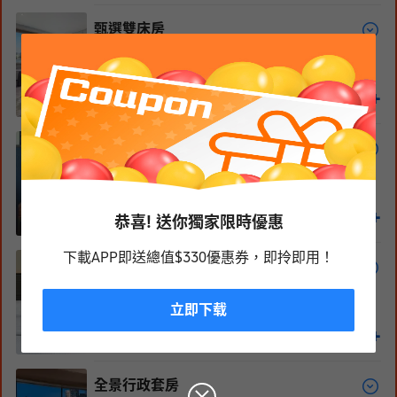
甄選雙床房
2張單人床
34
m²
14-25
層
免費WiFi
禁菸
1,714
+
HKD
1/
5
河景行政特大床房
1張特大床
34
m²
26-29
層
免費WiFi
禁菸
1,952
+
恭喜! 送你獨家限時優惠
HKD
1/
4
下載APP即送總值$330優惠券，即拎即用！
河景行政雙床房
2張單人床
立即下载
34
m²
26-29
層
免費WiFi
禁菸
1,952
+
HKD
1/
4
全景行政套房