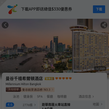
下載APP即送總值$330優惠券
下載
1
153
曼谷千禧希爾頓酒店
Millennium Hilton Bangkok
曼谷靚景酒店榜
NO.
3
泳池
健身房
SPA
餐廳
咖啡廳
酒店信息
地圖
4.6
距華南蓬火車站直線
2776
條
1.8公里