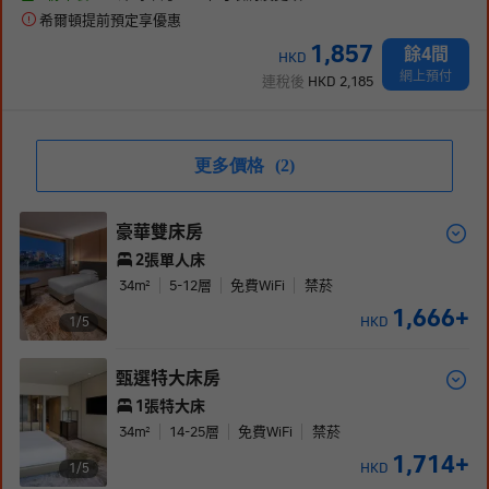
希爾頓提前預定享優惠
1,857
餘4間
HKD
網上預付
連稅後
HKD
2,185
更多價格
(2)
豪華雙床房
2張單人床
34
m²
5-12
層
免費WiFi
禁菸
1,666
+
HKD
1/
5
甄選特大床房
1張特大床
34
m²
14-25
層
免費WiFi
禁菸
1,714
+
HKD
1/
5