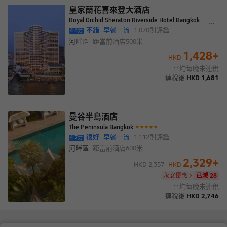
皇家蘭花喜來登大酒店
Royal Orchid Sheraton Riverside Hotel Bangkok
不錯
早餐一流
1,070
則評鑑
4.4
分
河畔區
距當前酒店
500米
1,428
+
HKD
平均每晚未連稅
連稅後
HKD
1,681
曼谷半島酒店
The Peninsula Bangkok
很好
早餐一流
1,112
則評鑑
4.7
分
河畔區
距當前酒店
600米
2,329
+
HKD
2,357
HKD
永安優惠
已減 28
平均每晚未連稅
連稅後
HKD
2,746