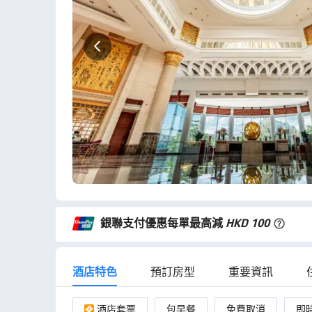
得一住，前台的工作人員很
我不得不說，這間酒店真的很大，服
子都在下雨 温泉和水上樂園
一間美食飯店，絕對不要錯過自助餐
前預訂，否則都是客滿的！ 服務生
不怕麻煩！ 水上設施以及酒店裡的
多！孩子保證不會失望⋯ 不過，唯
飯店年代久遠，濕氣很重，飯店明顯
又遇到下大雨，結果房間淹水了！ 
速的幫我們換到隔壁飯店⋯ 好險他
間先幫我們把行李箱搬高，真是虛驚
銀聯支付優惠每單最高減
HKD 100
酒店特色
預訂房型
重要資訊
酒店套票
包早餐
免費取消
即