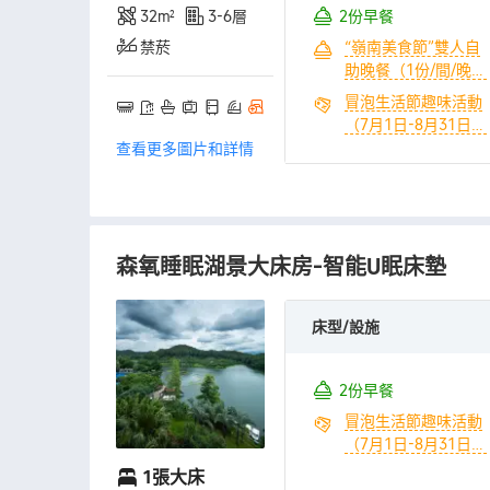
坪體驗（共1份/間）
32㎡
3-6層
2份早餐
+ 冒泡生活節趣味活
禁菸
“嶺南美食節”雙人自
動（7月1日-8月31
助晚餐（1份/間/晚）
日）（共1份/間） +
+ 歡迎水果（共1份/
冒泡生活節趣味活動
童趣兒童卡丁車10分
間）
（7月1日-8月31日）
鐘（共1份/間） +
（共1份/間） + 1.15
查看更多圖片和詳情
580元全園區遊樂康
萬平泉•水世界樂園暢
養代金券包（1份/間/
玩（2份/間/晚） + 無
晚）
限次室內温泉水療體
驗（2份/間/晚） + 青
森氧睡眠湖景大床房-智能U眠床墊
春樂園大草坪體驗
（共2份/間） + 童趣
兒童卡丁車10分鐘
床型/設施
（共1份/間） + 580
元全園區遊樂康養代
金券包（1份/間/晚）
2份早餐
冒泡生活節趣味活動
（7月1日-8月31日）
（共1份/間） + 來自
1張大床
地下1200米的優質珍