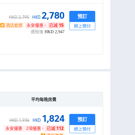
2,780
預訂
HKD 2,795
HKD
酒店套票
永安優惠
已減
15
網上預付
連稅後
HKD
2,947
平均每晚房費
1,824
預訂
HKD 1,936
HKD
永安優惠 · 2項優惠
已減
112
網上預付