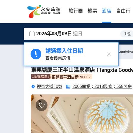
旅行團
機票
酒店
自由行
2026年08月09日
週日
1晚
請選擇入住日期
酒店
東莞酒店
東莞塘廈三正半山温泉酒店
(Tangxia Goodview
查看優惠房價
東莞塘廈三正半山温泉酒店
(Tangxia Goodv
東莞豪華酒店榜 NO.1
迎賓大道10號
2005開業；
2018裝修；
558間房