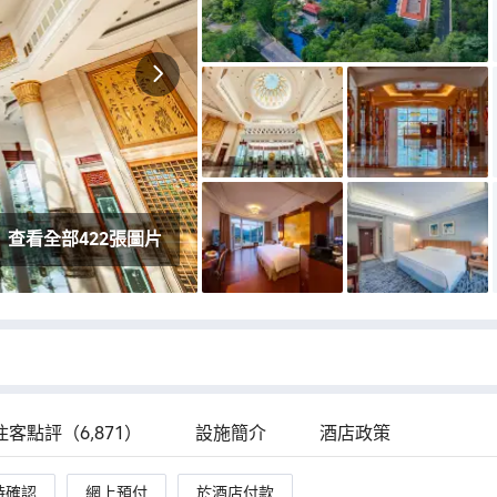
務很好，是
衞生太差了，訂了帶院子的房間院子葉子都不掃
，一定要提
的。衞生間浴缸是壞的沒有熱水，塞子不能塞
也很熱心，都
上。早餐特別難吃，我真無法想象這是2k多一晚
活動也安排很
上的酒店提供的早餐。遊樂園和温泉還可以吧，
一的缺點就是
挺大的，帶小孩玩的話這裡是推薦的，但對於大
的舊，這次
一點的成人來，這裏可以完全pass不考慮了。以
服務人員很快
及酒店的外賣竟然要去外賣櫃取，我住個200的
們也在第一時
野雞酒店都有機器人送，這酒店竟然如此樸實無
一場⋯
華讓客人自取。外賣櫃那塊出入大理石巨滑，每
次去拿每次滑腳，好消息是沒摔，壞消息嚇得瞌
查看全部422張圖片
睡全無。總之永遠不會再來了。唉……
住客點評（6,871）
設施簡介
酒店政策
時確認
網上預付
於酒店付款