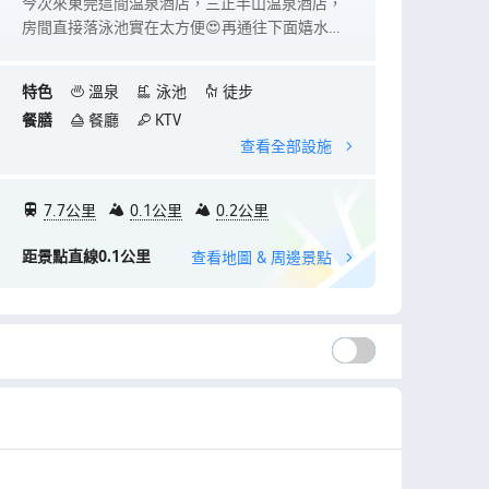
今次來東莞這間温泉酒店，三正半山温泉酒店，
游水同埋浸
房間直接落泳池實在太方便😍再通往下面嬉水
其他嘢食，
區，地方大，人多也分散了人羣。晚上温泉區也
冇太多商業
有很多湯選擇，温度也很夠♨️浸完訓得非常好😴
特色
溫泉
泳池
徒步
自助餐雖然非常多人，但食物方面源源不絕，沒
餐膳
餐廳
KTV
有斷埸👍🏻小朋友也有室內遊楽場，放電一流😂入
查看全部設施
房前加了個管家小龍，他會及時將特別事情提醒
及安排，非常體貼。臨退房的時候，服務員Max
Li也過來詢問住宿體驗以及派發小禮物給小朋友
7.7公里
0.1公里
0.2公里
🥰三日兩夜行程全部在酒店遊玩，值得推介❤️
距景點直線0.1公里
查看地圖 & 周邊景點