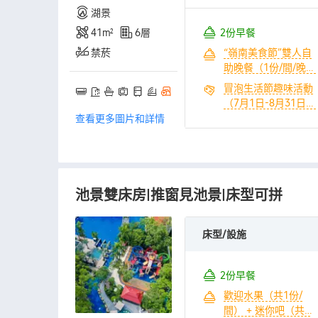
湖景
稀温泉（2份/間/晚）
+ 無限次幹蒸、濕蒸
41㎡
6層
2份早餐
體驗（2份/間/晚） +
禁菸
“嶺南美食節”雙人自
無限次室內温泉水療
助晚餐（1份/間/晚）
體驗（2份/間/晚） +
+ 歡迎水果（共1份/
冒泡生活節趣味活動
青春樂園大草坪體驗
間）
（7月1日-8月31日）
（共1份/間） + 童趣
（共1份/間） + 童趣
查看更多圖片和詳情
兒童卡丁車10分鐘
兒童卡丁車10分鐘
（共1份/間） + 580
（共1份/間） + 1.15
元全園區遊樂康養代
萬平泉•水世界樂園暢
金券包（1份/間/晚）
玩（2份/間/晚） + 無
池景雙床房|推窗見池景|床型可拼
限次室內温泉水療體
驗（2份/間/晚） + 青
春樂園大草坪體驗
床型/設施
（共2份/間） + 580
元全園區遊樂康養代
金券包（1份/間/晚）
2份早餐
歡迎水果（共1份/
間） + 迷你吧（共1