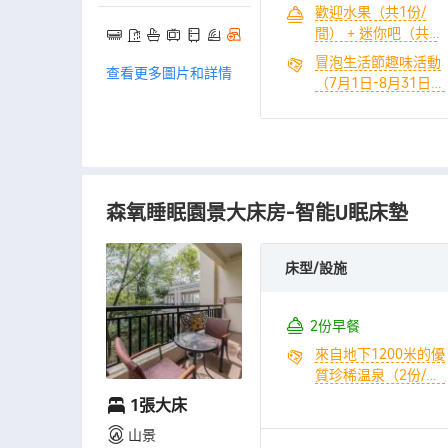
歡迎水果（共1份/
珍稀温泉（共2份/
間） + 迷你吧（共1
間） + 無限次幹蒸、
份/間）
濕蒸體驗（共2份/
冒泡生活節趣味活動
查看更多圖片和詳情
間） + 青春樂園大草
（7月1日-8月31日）
坪體驗（共1份/間）
（共1份/間） + 1.15
+ 童趣兒童卡丁車10
萬平泉•水世界樂園暢
分鐘（共1份/間） +
玩（共2份/間） + 來
580元全園區遊樂康
自地下1200米的優質
養代金券包（1份/間/
珍稀温泉（共2份/
晚）
森氧睡眠園景大床房-智能U眠床墊
間） + 無限次幹蒸、
濕蒸體驗（共2份/
間） + 無限次室內温
床型/設施
泉水療體驗（共2份/
間） + 青春樂園大草
坪體驗（共1份/間）
2份早餐
+ 童趣兒童卡丁車10
來自地下1200米的優
分鐘（共1份/間） +
質珍稀温泉（2份/間/
580元全園區遊樂康
晚） + 無限次室內温
養代金券包（1份/間/
1張大床
泉水療體驗（2份/間/
晚）
山景
晚） + 青春樂園大草