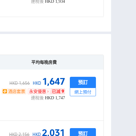
連稅後
HKD
1,934
平均每晚房費
1,647
預訂
HKD 1,656
HKD
酒店套票
永安優惠
已減
9
網上預付
連稅後
HKD
1,747
2,031
預訂
HKD 2,156
HKD