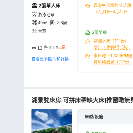
份/間）
2張單人床
冒泡生活節趣味活動
（7月1日-8月31日）
游泳池景
（共1份/間） + 1.15
40㎡
2-3層
萬平泉•水世界樂園暢
玩（共2份/間） + 來
禁菸
2份早餐
自地下1200米的優質
歡迎水果（共1份/
珍稀温泉（共2份/
間） + 迷你吧（共1
間） + 無限次室內温
份/間）
泉水療體驗（2份/間/
來自地下1200米的優
查看更多圖片和詳情
晚） + 無限次幹蒸、
質珍稀温泉（共2份/
濕蒸體驗（共2份/
間） + 無限次幹蒸、
間） + 青春樂園大草
濕蒸體驗（共2份/
坪體驗（共1份/間）
間） + 青春樂園大草
+ 童趣兒童卡丁車10
坪體驗（共1份/間）
分鐘（共1份/間） +
+ 冒泡生活節趣味活
580元全園區遊樂康
湖景雙床房|可拼床稀缺大床|推窗瞰無
動（7月1日-8月31
養代金券包（1份/間/
日）（共1份/間） +
晚）
童趣兒童卡丁車10分
床型/設施
鐘（共1份/間） +
580元全園區遊樂康
養代金券包（1份/間/