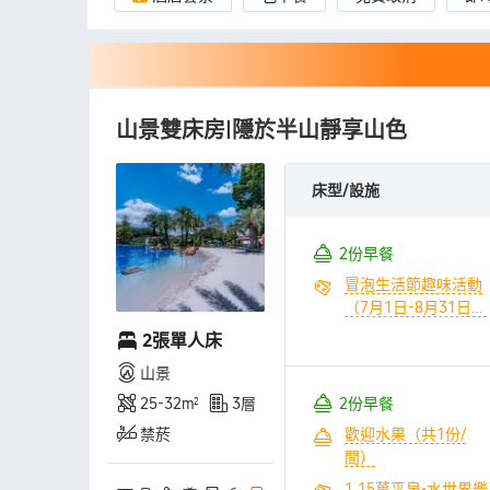
山景雙床房|隱於半山靜享山色
床型/設施
2份早餐
冒泡生活節趣味活動
（7月1日-8月31日）
（共1份/間） + 1.15
2張單人床
萬平泉•水世界樂園暢
山景
玩（1份/間/晚） + 來
自地下1200米的優質
25-32㎡
3層
2份早餐
珍稀温泉（1份/間/
禁菸
歡迎水果（共1份/
晚） + 無限次幹蒸、
間）
濕蒸體驗（1份/間/
1.15萬平泉•水世界樂