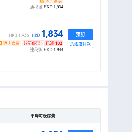
酒店套票
連稅後
HKD
1,934
1,834
預訂
HKD 1,936
HKD
酒店套票
超筍優惠
已減
102
於酒店付款
連稅後
HKD
1,944
平均每晚房費