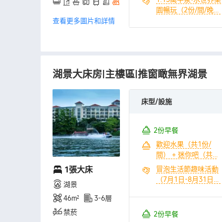
晚） + 童趣兒童卡丁
園暢玩（2份/間/晚）
車10分鐘（共1份/
+ 來自地下1200米的
查看更多圖片和詳情
間） + 580元全園區
優質珍稀温泉（2份/
遊樂康養代金券包
間/晚） + 無限次室
（1份/間/晚）
內温泉水療體驗（2
份/間/晚） + 無限次
湖景大床房|主樓區|推窗瞰無界湖景
幹蒸、濕蒸體驗（共
2份/間） + 青春樂園
大草坪體驗（共1份/
床型/設施
間） + 冒泡生活節趣
味活動（7月1日-8月
31日）（共1份/間）
2份早餐
+ 童趣兒童卡丁車10
歡迎水果（共1份/
分鐘（共1份/間） +
間） + 迷你吧（共1
580元全園區遊樂康
份/間）
養代金券包（1份/間/
1張大床
冒泡生活節趣味活動
晚）
（7月1日-8月31日）
湖景
（共1份/間） + 1.15
46㎡
3-6層
萬平泉•水世界樂園暢
玩（共2份/間） + 來
禁菸
2份早餐
自地下1200米的優質