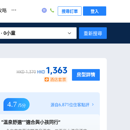
...
攻略
搜尋訂單
登入
 · 0小童
重新搜尋
1,363
HKD 1,370
HKD
房型詳情
酒店套票
4.7
源自6,871位住客點評
/5分
“温泉舒適”
“適合與小孩同行”