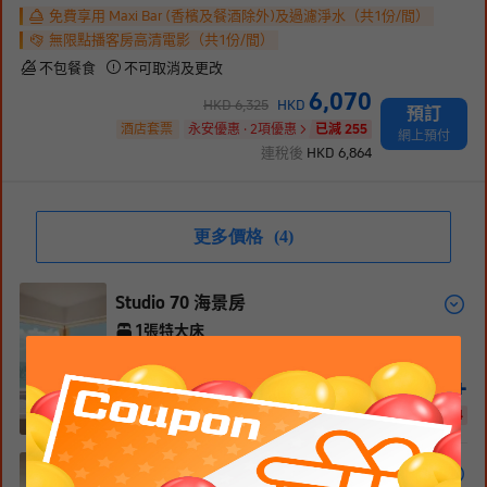
免費享用 Maxi Bar (香檳及餐酒除外)及過濾淨水（共1份/間）
無限點播客房高清電影（共1份/間）
不包餐食
不可取消及更改
6,070
HKD
6,325
HKD
預訂
酒店套票
永安優惠 · 2項優惠
已減 255
網上預付
連稅後
HKD
6,864
更多價格
(4)
Studio 70 海景房
1張特大床
68
m²
38-48
層
免費WiFi
禁菸
5,744
+
HKD
HKD
7498
已減 1,754
1/
11
永安優惠 · 3項優惠
Studio 80 豪華房