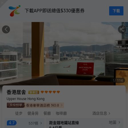
下載APP即送總值$330優惠券
下載
1
114
香港居舍
Upper House Hong Kong
香港奢華酒店榜
NO.
8
徒步
健身房
餐廳
咖啡廳
酒店信息
地圖
4.7
距金鐘地鐵站直線
537
條
0.4公里