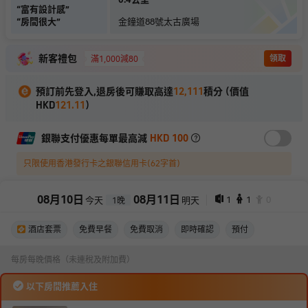
“
富有設計感
”
“
房間很大
”
金鐘道88號太古廣場
新客禮包
領取
滿1,000減80
預訂前先登入,退房後可賺取高達
12,111
積分 (價值
HKD
121.11
)
銀聯支付優惠每單最高減
HKD 100
只限使用香港發行卡之銀聯信用卡(62字首)
08
月
10
日
08
月
11
日
1
1
0
今天
明天
1
晚
酒店套票
免費早餐
免費取消
即時確認
預付
每房每晚價格（未連稅及附加費）
以下房間推薦入住