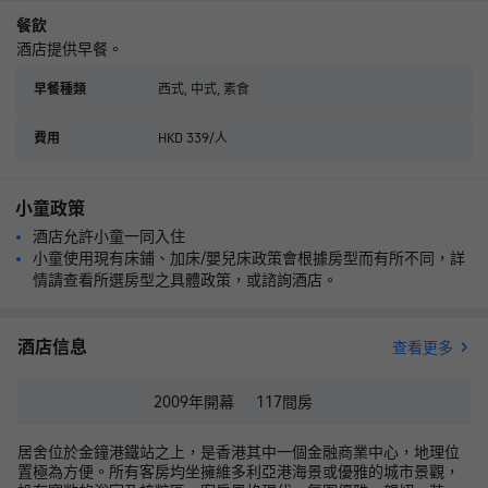
餐飲
酒店提供早餐。
西式, 中式, 素食
早餐種類
HKD 339/人
費用
小童政策
酒店允許小童一同入住
小童使用現有床鋪、加床/嬰兒床政策會根據房型而有所不同，詳
情請查看所選房型之具體政策，或諮詢酒店。
酒店信息
查看更多
2009年
開幕
117
間房
居舍位於金鐘港鐵站之上，是香港其中一個金融商業中心，地理位
置極為方便。所有客房均坐擁維多利亞港海景或優雅的城市景觀，