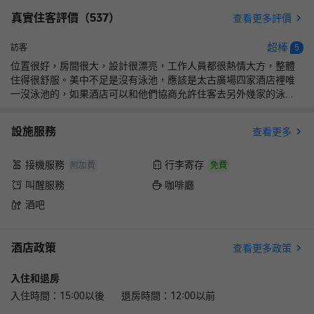
真實住客評價（
537
）
查看更多評價
超棒
訪客
5
位置很好，房間很大，設計很漂亮，工作人員都很熱情大方，整體
住得很舒服。美中不足是沒有泳池，應該是太古廣場四家酒店裡唯
一沒泳池的，如果酒店可以和他們協商允許住客去另外幾家的泳
池，那就更完美了。
設施服務
查看更多
接機服務
行李寄存
附加費
免費
叫醒服務
咖啡廳
酒吧
酒店政策
查看更多政策
入住和退房
入住時間：15:00以後 退房時間：12:00以前