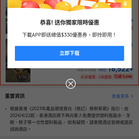
1張特大床 或 2張單人床
78
m²
38-48
層
免費WiFi
禁菸
5,825
+
HKD
恭喜! 送你獨家限時優惠
HKD
7035
已減 1,210
1/
7
永安優惠 · 2項優惠
下載APP即送總值$330優惠券，即拎即用！
居舍套房
1張特大床
立即下载
114
m²
38-48
層
免費WiFi
禁菸
16,522
+
HKD
HKD
21568
已減 5,046
1/
10
永安優惠 · 3項優惠
重要資訊
查看更多
根據香港《2023年產品環境責任（修訂）條例草案》指引，由
2024/4/22起，香港酒店將不再向客人免費提供塑料瓶裝水、牙
刷、梳子等一次性塑料製品， 如有疑問，請查閲酒店官網或提前
諮詢酒店。