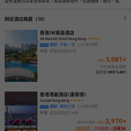
設有寬敞的浴室及梳粧區。客房風格現代，氛圍優雅、親切、裝修
奢華，配備液晶電視、2.1環回聲道音響系統，可簡易接駁個人筆記
本電腦、攝錄機及MP3播放機，iTouch等可接收酒店信息、收聽音
樂及電子遊戲。客房內設有雙重衡温酒櫃，可使用無線及有線高速
附近酒店推薦（10）
互聯網，並享用房內酒吧、濃縮咖啡機等，還備有多款茗茶及花茶
供選擇。居舍尤為注重環保，提倡簡單的電子化入住及退房登記。
賓客可於酒店的室外草坪空間舒展身心或舉行私人活動，體驗一段
香港JW萬豪酒店
綠色、悠然的美好時光。Salisterra坐擁維多利亞港海景，靈感源自
JW Marriott Hotel Hong Kong
地中海的豐沛色彩和萬千風味，洋溢温暖的人文氣息，猶如昇華的
很好
早餐一流
1,173
則評鑑
4.6
分
法式小餐館。
中環
距當前酒店
50米
3,081
+
HKD
平均每晚未連稅
連稅後
HKD
3,481
香港港麗酒店(康萊德)
Conrad Hong Kong
很好
購物方便
2,345
則評鑑
4.5
分
中環
距當前酒店
100米
2,970
+
HKD
3,004
HKD
酒店套票
今日低價
已減 34