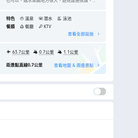
也可以，嬉水樂園地方很大，遊玩設施很讚，排
已決定夏天
隊不用很久，住酒店有快速通道可以進。前台服
訂了主樓湖
務很友善，特別是我們的管家蘇展榮，回應速度
寬敞乾淨，
特色
溫泉
潛水
泳池
非常快，對我們的需要也能一一供應及回答，非
大。足以容
餐膳
餐廳
KTV
常貼心的管家，為這次旅行加了都很大的分數。
泉水，標明
查看全部設施
最後在房間發生了點小意外，酒店職員及管家也
訂房已包含
很迅速地處理好，值得一讚！！ 中菜廳味道一
次感受到驚
流。唯獨酒店及樂園指示不足，常常都在問路，
物，晚間的
63.7公里
0.7公里
1.1公里
登記入住的職員笑容欠奉，指引不清晰，其他都
店附近的農
很好。再次多謝管家的照顧！
時候沒有煙
距景點直線0.7公里
查看地圖 & 周邊景點
多，三日兩
有刺激的水上
花花非常貼心
超讚💓