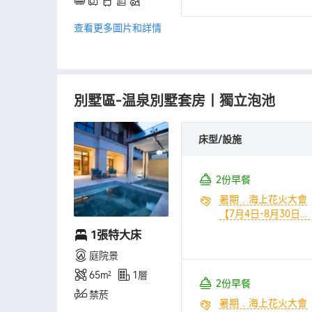
【7月-8月】（共2
式】（共3份/間） +
查看更多圖片和詳情
份/間） + 無限次室
【贈送】森林樂園限
內/外森林温泉區（共
時嚐鮮體驗權益（共
2份/間） + 無限次天
3份/間） + 森林樂園
陽湖水上運動項目
演出活動【7月-8
【禁止垂釣】（共2
月】（共3份/間） +
別墅區-温泉別墅套房丨獨立泡池
份/間）
嬉水樂園演出活動
【7月-8月】（共3
份/間） + 無限次室
床型/設施
內/外森林温泉區（共
3份/間） + 無限次天
陽湖水上運動項目
2份早餐
【禁止垂釣】（共3
暑期﹒海上花火大會
份/間）
【7月4日-8月30日】
（共2份/間） + 無限
1張特大床
次嬉水樂園【夏季模
庭院景
式】（共2份/間） +
【贈送】森林樂園限
65㎡
1層
2份早餐
時嚐鮮體驗權益（共
禁菸
2份/間） + 森林樂園
暑期﹒海上花火大會