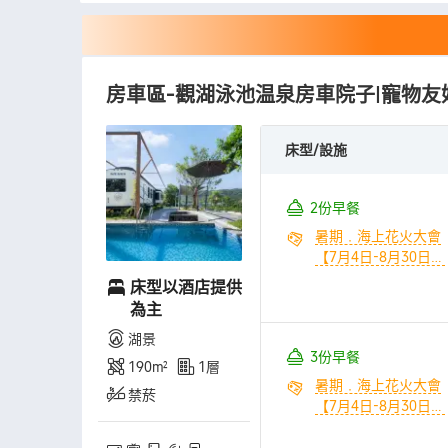
房車區-觀湖泳池温泉房車院子|寵物友
床型/設施
2份早餐
暑期﹒海上花火大會
【7月4日-8月30日】
（共2份/間） + 無限
床型以酒店提供
次嬉水樂園【夏季模
為主
式】（共2份/間） +
湖景
【贈送】森林樂園限
3份早餐
時嚐鮮體驗權益（共
190㎡
1層
2份/間） + 森林樂園
暑期﹒海上花火大會
禁菸
演出活動【7月-8
【7月4日-8月30日】
月】（共2份/間） +
（共3份/間） + 無限
嬉水樂園演出活動
次嬉水樂園【夏季模