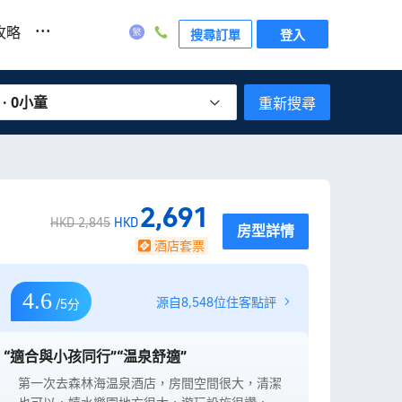
...
攻略
搜尋訂單
登入
 · 0小童
重新搜尋
2,691
HKD 2,845
HKD
房型詳情
酒店套票
4.6
源自8,548位住客點評
/5分
“適合與小孩同行”
“温泉舒適”
第一次去森林海温泉酒店，房間空間很大，清潔
對上一次來