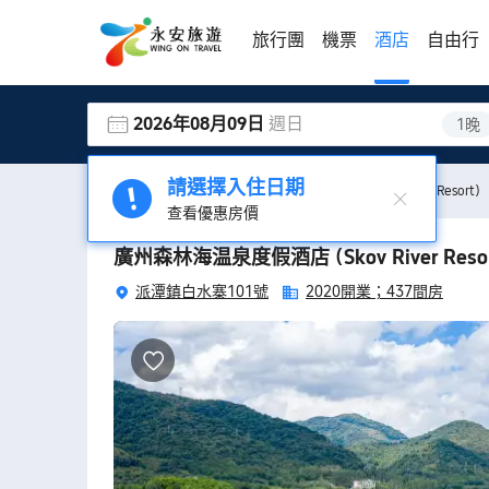
旅行團
機票
酒店
自由行
2026年08月09日
週日
1晚
請選擇入住日期
酒店
廣州酒店
廣州森林海温泉度假酒店
(Skov River Resort)
查看優惠房價
廣州森林海温泉度假酒店
(Skov River Reso
派潭鎮白水寨101號
2020開業；
437間房
的親子
已經是第二個暑假到來，房間依
上世界，晚上又有煙花睇，
，歷時三個多小時，算方