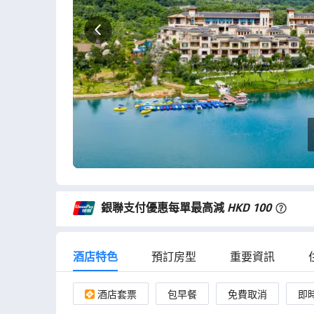
，就是這幾天連綿陰雨剛進
，午後牛奶和水果碟很暖
有間煙花超市買黎放煙花，
往返別墅和正門入口、叫美團
味道，空調和推拉門打開兩
管家服務，管家很貼心，對
2夜都很照顧我們起居飲食，
部份有空
了，房間自帶小池子可以泡
就回覆，還會提供很有用的
次小朋友弄濕弄亂房間，她
大，建議着長袖泳衣。 別墅
亦樂乎。 室外的遊樂園、水樂
，禮賓部小哥哥似乎是暑期
讓我們一家十口有賓至如歸
用室內兩個温泉池、又可以
積超大，可玩的項目太多
我們的行李放在大門口就置
家去玩～
泳池，非常方便。
來！下次來得整個三天兩晚
其他員工熱情主動地幫忙，
🏻整體體驗非常好！
銀聯支付優惠每單最高減
HKD 100
酒店特色
預訂房型
重要資訊
酒店套票
包早餐
免費取消
即