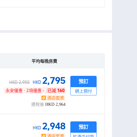
平均每晚房費
2,795
預訂
HKD 2,955
HKD
永安優惠 · 2項優惠
已減
160
網上預付
酒店套票
連稅後
HKD
2,964
2,948
預訂
HKD
酒店套票
於酒店付款