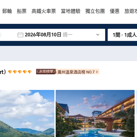
郵輪
船票
高鐵火車票
當地體驗
獨立包團
優惠
旅遊
2026年08月10日
週一
1間 · 1成人
rt)
廣州溫泉酒店榜 NO.7
住了兩晚，都覺得未玩夠，樂園超級大，隨處可