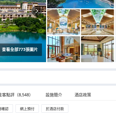
見救生員，很安全。吃喝玩樂都在這裡，很棒
查看全部773張圖片
住客點評（8,548）
設施簡介
酒店政策
時確認
網上預付
於酒店付款