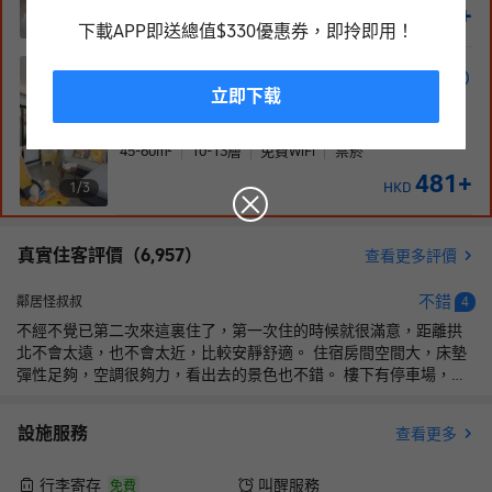
422
+
HKD
1/
4
下載APP即送總值$330優惠券，即拎即用！
鴨鴨親子房（兒童用品+大浴
立即下载
缸+大沙發+滑梯）
1張單人床 和 1張大床
45-60
m²
10-13
層
免費WiFi
禁菸
481
+
HKD
1/
3
真實住客評價（
6,957
）
查看更多評價
不錯
鄰居怪叔叔
4
不經不覺已第二次來這裏住了，第一次住的時候就很滿意，距離拱
北不會太遠，也不會太近，比較安靜舒適。 住宿房間空間大，床墊
彈性足夠，空調很夠力，看出去的景色也不錯。 樓下有停車場，也
有地面停車位免費停車，最適合自駕人士。 酒店的斜對面有一個大
型商場「沃爾瑪」，我們在這買了一個榴槤回去，基本上買水果還
設施服務
查看更多
有吃的都很方便，附近還有一家腸粉店，很濃花生油味，味道不
錯。 到了澳門記得要嘗嘗木糠布甸🍮 總括來說，這是一次不錯的住
宿，再來珠海這所酒店是我的優先考慮。
行李寄存
叫醒服務
免費