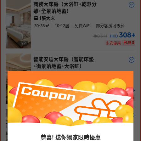
商務大床房（大浴缸+乾濕分
離+全景落地窗）
1張大床
30-38
m²
10-12
層
免費WiFi
部分客房可吸菸
308
+
HKD
HKD
311
已減 3
1/
2
永安優惠
智能安睡大床房（智能床墊
+街景落地窗+大浴缸）
1張大床
30
m²
12
層
免費WiFi
禁菸
341
+
HKD
HKD
345
已減 4
1/
2
永安優惠
尊享行政大床房（大浴缸+乾
濕分離+大沙發+65寸電視）
1張大床
45-60
m²
9-13
層
免費WiFi
部分客房可吸菸
恭喜! 送你獨家限時優惠