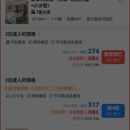
+小沙發）
1張大床
25-28
m²
7-13
層
免費WiFi
部分客房可吸菸
1/
3
2
位成人
的價格
不包餐食
即時確認
不可取消及更改
274
HKD
277
HKD
優惠預訂
永安優惠
已減 3
網上預付
連稅後
HKD
290
2
位成人
的價格
兒童早餐（1.3米以下）（1份/間/晚）
2份早餐
即時確認
不可取消及更改
317
HKD
320
HKD
餘4間
酒店套票
永安優惠
已減 3
網上預付
連稅後
HKD
336