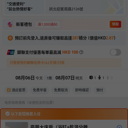
“
交通便利
”
“
前台熱情好客
”
拱北迎賓南路2126號
新客禮包
領取
滿1,000減80
預訂前先登入,退房後可賺取高達
287
積分 (價值HKD
2.87
)
銀聯支付優惠每單最高減
HKD 100
只限使用的銀聯信用卡(62字頭)付款
08
月
06
日
08
月
07
日
1
1
0
今天
明天
1
晚
酒店套票
免費早餐
免費取消
即時確認
預付
每房每晚價格（未連稅及附加費）
以下房間推薦入住
豪華大床房（浴缸+乾濕分離