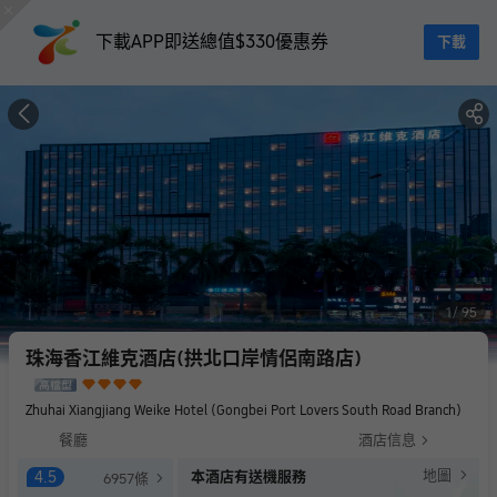
下載APP即送總值$330優惠券
下載
1
95
珠海香江維克酒店(拱北口岸情侶南路店)
Zhuhai Xiangjiang Weike Hotel (Gongbei Port Lovers South Road Branch)
餐廳
酒店信息
地圖
4.5
本酒店有送機服務
6957
條