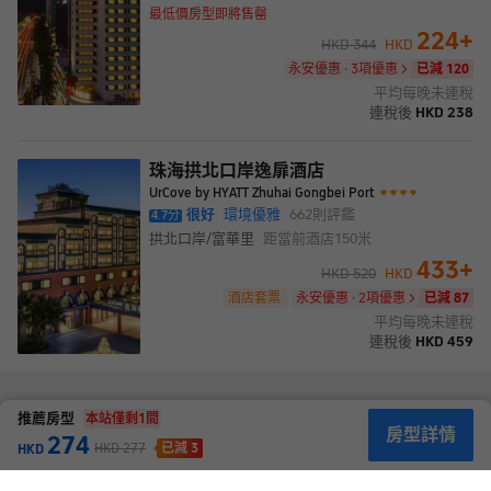
最低價房型即將售罄
224
+
HKD
344
HKD
永安優惠 · 3項優惠
已減 120
平均每晚未連稅
連稅後
HKD
238
珠海拱北口岸逸扉酒店
UrCove by HYATT Zhuhai Gongbei Port
很好
環境優雅
662
則評鑑
4.7
分
拱北口岸/富華里
距當前酒店
150米
433
+
HKD
520
HKD
酒店套票
永安優惠 · 2項優惠
已減 87
平均每晚未連稅
連稅後
HKD
459
推薦房型
本站僅剩
1
間
房型詳情
274
HKD
277
已減 3
HKD