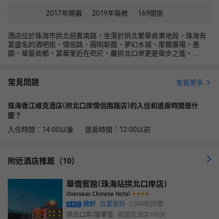
2017年
開幕
2019年
裝修
169
間房
酒店位於珠海市拱北迎賓南路，坐落於拱北繁華商業地段，珠海有
富盛名的酒吧街、情侶路、圓明新園、夢幻水城、摩爾廣場、愚
園、華髮商都、富華里近在咫尺，離拱北口岸更是舉步之遙。
酒店距離珠海長隆海洋王國約30分鐘車程，便利的水陸交通可輕鬆
抵達九洲港、輕軌站、珠海機場、香港、澳門以及珠江三角洲各大
城市，交通便捷。
常見問題
查看更多
酒店客房寬敞舒適，設有客房兩百餘間，房間配備有50寸平面液晶
電視,無線Wi-Fi全酒店覆蓋。集聚住宿、會議、餐飲、娛樂於一體，
珠海香江維克酒店(拱北口岸情侶南路店)的入住和退房時間是什
內設大型停車場，周邊餐飲娛樂設施齊全，地理位置優越，是商務
旅行和休閒度假的優選之地。
麼？
入住時間：14:00以後 退房時間：12:00以前
附近酒店推薦（10）
華僑賓館(珠海站拱北口岸店)
Overseas Chinese Hotel
很好
位置很好
2,500
則評鑑
4.6
分
拱北口岸/富華里
距當前酒店
100米