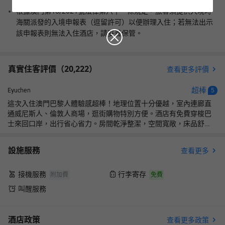
根據澳門第16/2021號法律第六十一條規定，旅客須提供入境時
海關派發的入境申報表（逗留許可）以便辦理入住；若無法出示
該申報表則無法入住酒店，請妥善保管。
真實住客評價（
20,222
）
查看更多評價
超棒
Eyuchen
5
這次入住澳門巴黎人體驗感超棒！地理位置十分優越，室內連廊直
通威尼斯人、倫敦人商場，逛街購物特別方便。酒店有免費穿梭巴
士來回口岸，出行省心省力。房間乾淨整潔，空間寬敞，床品舒
適，大堂法式氛圍感十足。工作人員服務熱情高效，辦理入住退房
流程順暢。樓下購物中心餐飲、商鋪齊全，也很便利，整體出行、
設施服務
查看更多
遊玩一站式滿足，來澳門首選，下次還會選擇入住！
接機服務
行李寄存
附加費
免費
叫醒服務
酒店政策
查看更多政策