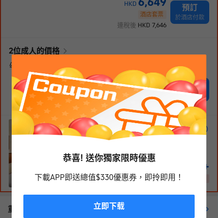
6,649
HKD
預訂
酒店套票
於酒店付款
連稅後
HKD
7,646
2
位成人
的價格
不包餐食
即時確認
不可取消及更改
6,659
HKD
7,555
HKD
餘5間
永安優惠
已減 896
網上預付
連稅後
HKD
7,676
艾菲爾大床房
1張特大床
33
m²
7-29
層
免費WiFi
部分客房可吸菸
恭喜! 送你獨家限時優惠
6,519
+
HKD
HKD
7470
下載APP即送總值$330優惠券，即拎即用！
已減 951
1/
3
永安優惠 · 2項優惠
立即下载
重要資訊
查看更多