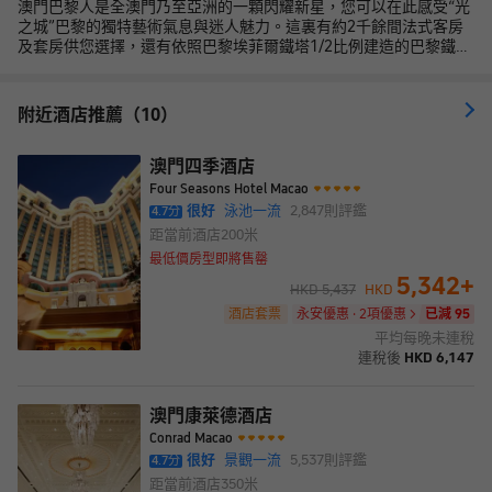
澳門巴黎人是全澳門乃至亞洲的一顆閃耀新星，您可以在此感受“光
之城”巴黎的獨特藝術氣息與迷人魅力。這裏有約2千餘間法式客房
及套房供您選擇，還有依照巴黎埃菲爾鐵塔1/2比例建造的巴黎鐵
塔，讓您體驗獨特的浪漫風情。您還可以於170家精品名店享受購物
樂趣，或是品嚐經典法式美食，欣賞精彩的娛樂表演，暢遊水世
界、兒童王國等各種娛樂項目，像巴黎人一樣體驗無處不在的浪漫
附近酒店推薦（10）
與驚喜！
澳門四季酒店
Four Seasons Hotel Macao
很好
泳池一流
2,847
則評鑑
4.7
分
距當前酒店
200米
最低價房型即將售罄
5,342
+
HKD
5,437
HKD
酒店套票
永安優惠 · 2項優惠
已減 95
平均每晚未連稅
連稅後
HKD
6,147
澳門康萊德酒店
Conrad Macao
很好
景觀一流
5,537
則評鑑
4.7
分
距當前酒店
350米