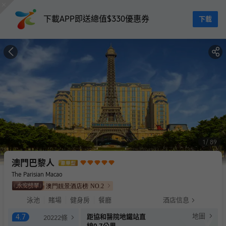
下載APP即送總值$330優惠券
下載
1
89
澳門巴黎人
The Parisian Macao
澳門靚景酒店榜
NO.
2
泳池
賭場
健身房
餐廳
酒店信息
地圖
4.7
距協和醫院地鐵站直
20222
條
線0.7公里