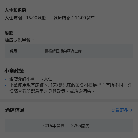
入住和退房
入住時間：15:00以後 退房時間：11:00以前
餐飲
酒店提供早餐。
價格請直接向酒店查詢
費用
小童政策
酒店允許小童一同入住
小童使用現有床鋪、加床/嬰兒床政策會根據房型而有所不同，詳
情請查看所選房型之具體政策，或諮詢酒店。
酒店信息
查看更多
2016年
開幕
2255
間房