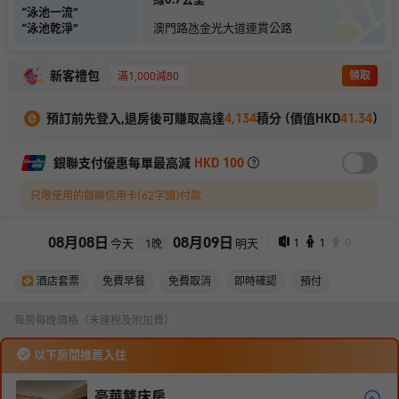
“
泳池一流
”
“
泳池乾淨
”
澳門路氹金光大道連貫公路
新客禮包
領取
滿1,000減80
預訂前先登入,退房後可賺取高達
4,134
積分 (價值HKD
41.34
)
銀聯支付優惠每單最高減
HKD 100
只限使用的銀聯信用卡(62字頭)付款
08
月
08
日
08
月
09
日
1
1
0
今天
明天
1
晚
酒店套票
免費早餐
免費取消
即時確認
預付
每房每晚價格（未連稅及附加費）
以下房間推薦入住
豪華雙床房