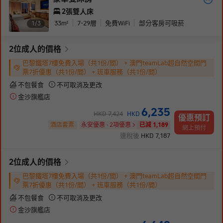
2張雙人床
33
m²
7-29
層
免費WiFi
部分客房可吸菸
1/
3
2
位成人
的價格
巴黎鐵塔7樓免費入場（共1份/間） + 澳門teamLab超自然空間門
票7折優惠（共1份/間） + 班車服務（共1份/間）
不包餐食
不可取消及更改
金沙旗艦店
6,235
HKD
7,424
HKD
優惠預訂
酒店套票
永安優惠 · 2項優惠
已減 1,189
網上預付
連稅後
HKD
7,187
2
位成人
的價格
巴黎鐵塔7樓免費入場（共1份/間） + 澳門teamLab超自然空間門
票7折優惠（共1份/間） + 班車服務（共1份/間）
不包餐食
不可取消及更改
金沙旗艦店