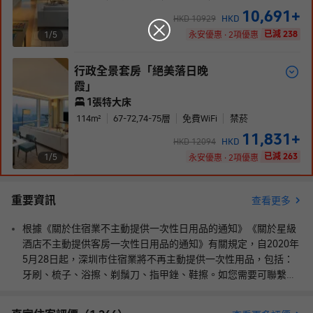
10,691
+
HKD
HKD
10929
已減 238
1/
5
永安優惠 · 2項優惠
行政全景套房「絕美落日晚
霞」
1張特大床
114
m²
67-72,74-75
層
免費WiFi
禁菸
11,831
+
HKD
HKD
12094
已減 263
1/
5
永安優惠 · 2項優惠
重要資訊
查看更多
根據《關於住宿業不主動提供一次性日用品的通知》《關於星級
酒店不主動提供客房一次性日用品的通知》有關規定，自2020年
5月28日起，深圳市住宿業將不再主動提供一次性用品，包括：
牙刷、梳子、浴擦、剃鬚刀、指甲銼、鞋擦。如您需要可聯繫酒
店索取。
“五一”至“十一”期間的所有雙休日、法定節假日，大鵬半島、梅
沙片區實行臨時交通管制及預約通行措施，自駕前往須預約!