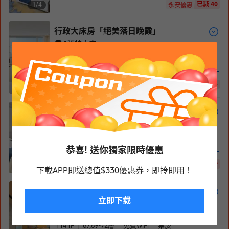
已減 40
1/
4
永安優惠
行政大床房「絕美落日晚霞」
1張特大床
70-76
m²
67-75
層
免費WiFi
禁菸
5,107
+
HKD
HKD
5221
已減 114
1/
5
永安優惠 · 2項優惠
行政雙床房「絕美落日晚霞」
2張單人床
76
m²
67-75
層
免費WiFi
禁菸
5,334
+
恭喜! 送你獨家限時優惠
HKD
HKD
5453
已減 119
1/
5
永安優惠 · 2項優惠
下載APP即送總值$330優惠券，即拎即用！
行政城際套房「鵬城日出美
立即下载
景」
1張特大床
114
m²
67,69-72
層
免費WiFi
禁菸