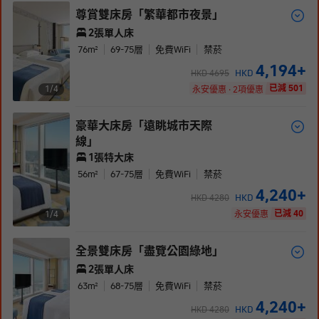
尊賞雙床房「繁華都市夜景」
2張單人床
76
m²
69-75
層
免費WiFi
禁菸
4,194
+
HKD
HKD
4695
已減 501
1/
4
永安優惠 · 2項優惠
豪華大床房「遠眺城市天際
線」
1張特大床
56
m²
67-75
層
免費WiFi
禁菸
4,240
+
HKD
HKD
4280
已減 40
1/
4
永安優惠
全景雙床房「盡覽公園綠地」
2張單人床
63
m²
68-75
層
免費WiFi
禁菸
4,240
+
HKD
HKD
4280