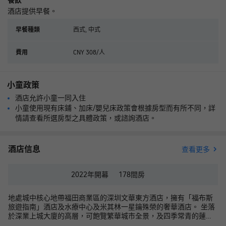
餐飲
酒店提供早餐。
西式, 中式
早餐種類
CNY 308/人
費用
小童政策
酒店允許小童一同入住
小童使用現有床鋪、加床/嬰兒床政策會根據房型而有所不同，詳
情請查看所選房型之具體政策，或諮詢酒店。
酒店信息
查看更多
2022年
開幕
178
間房
地處城中核心地帶福田商業區的深圳文華東方酒店，擁有「福布斯
旅遊指南」酒店及水療中心及米其林一星鑰殊榮的奢華酒店。 坐落
於深業上城大廈的高層，可飽覽繁華城市全景，及四季常青的蓮花
山公園和筆架山公園。軒敞明亮的客房及套房，可遠眺深圳灣開闊