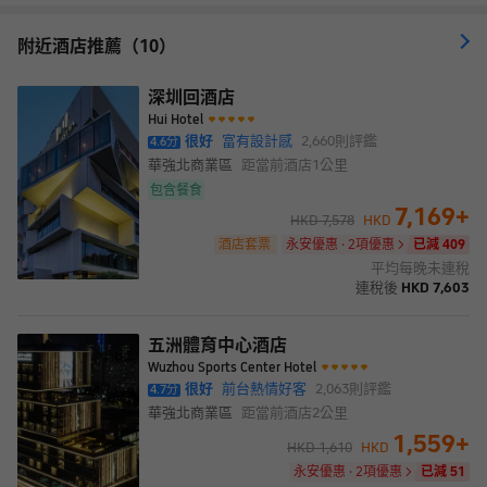
天際線。行政酒廊文華閣以獨特的氛圍及個性化服務，提升賓客的
入住體驗。 酒店設有8間令人耳目一新的餐廳及酒吧，包括一家
附近酒店推薦（10）
「黑珍珠餐廳」及「亞洲50佳酒吧」，以多元選擇打造城中獨樹一
幟的美食勝地。位於68層的福布斯水療中心亦為賓客提供文華東方
聞名遐邇的康體護理。同樓層還設有一間多功能健身中心和一個頂
深圳回酒店
高30米的室內恒温游泳池。 矚目的標誌性建築The Cube提供超過
Hui Hotel
1,500平方米的獨立宴會場地，適用於舉辦各種規模的活動。位於77
很好
富有設計感
2,660
則評鑑
4.6
分
層的「雲境」是城中的高空宴會空間之一，可領略公園綠地及迷人
華強北商業區
距當前酒店
1公里
城景。
包含餐食
7,169
+
HKD
7,578
HKD
酒店套票
永安優惠 · 2項優惠
已減 409
平均每晚未連稅
連稅後
HKD
7,603
五洲體育中心酒店
Wuzhou Sports Center Hotel
很好
前台熱情好客
2,063
則評鑑
4.7
分
華強北商業區
距當前酒店
2公里
1,559
+
HKD
1,610
HKD
永安優惠 · 2項優惠
已減 51