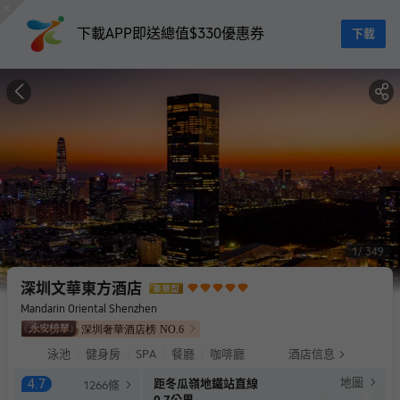
下載APP即送總值$330優惠券
下載
1
349
深圳文華東方酒店
Mandarin Oriental Shenzhen
深圳奢華酒店榜
NO.
6
泳池
健身房
SPA
餐廳
咖啡廳
酒店信息
地圖
4.7
距冬瓜嶺地鐵站直線
1266
條
0.7公里