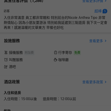
真實住客評價（
1,266
）
查看更多評價
超棒
訪客
5
入住非常滿意 員工都非常親和 特別前台的Nicole Anthea Tipo 非常
熱情貼心 因為小朋友要游泳 特別給我延遲到三點退房 我下次一定會
再來！感謝温暖的文華東方 早餐也好吃
設施服務
查看更多
接機服務
行李寄存
附加費
免費
叫醒服務
咖啡廳
酒吧
酒店政策
查看更多政策
入住和退房
入住時間：15:00以後 退房時間：12:00以前