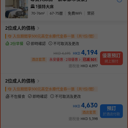
1張特大床
70-76
m²
67-75
層
免費WiFi
禁菸
1/
4
2
位成人
的價格
入住期間享500元高空水療代金券一張（共1份/間）
2份早餐
即時確認
不可取消及更改
4,194
HKD
4,695
HKD
優惠預訂
酒店套票
永安優惠 · 2項優惠
已減 501
網上預付
連稅後
HKD
4,897
2
位成人
的價格
入住期間享500元高空水療代金券一張（共1份/間）
不包餐食
即時確認
不可取消及更改
4,630
HKD
預訂
酒店套票
於酒店付款
連稅後
HKD
5,398