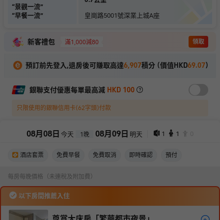
“
景觀一流
”
“
早餐一流
”
皇崗路5001號深業上城A座
新客禮包
領取
滿1,000減80
預訂前先登入,退房後可賺取高達
6,907
積分 (價值HKD
69.07
)
銀聯支付優惠每單最高減
HKD 100
只限使用的銀聯信用卡(62字頭)付款
08
月
08
日
08
月
09
日
1
1
0
今天
明天
1
晚
酒店套票
免費早餐
免費取消
即時確認
預付
每房每晚價格（未連稅及附加費）
以下房間推薦入住
尊賞大床房「繁華都市夜景」