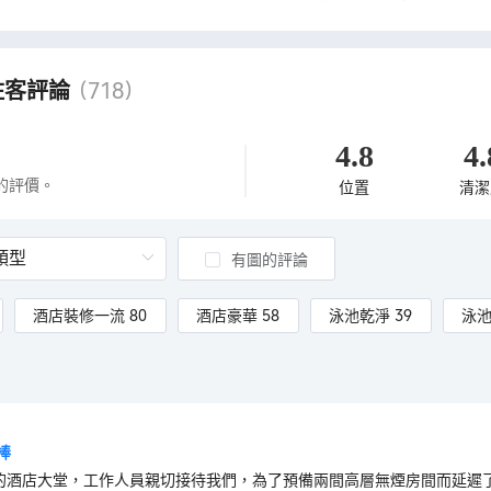
住客評論
(718)
4.8
4.
的評價。
位置
清潔
有圖的評論
酒店裝修一流 80
酒店豪華 58
泳池乾淨 39
泳池
棒
的酒店大堂，工作人員親切接待我們，為了預備兩間高層無煙房間而延遲