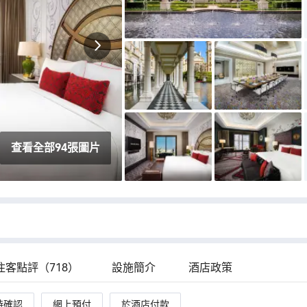
邊都好方便
🌟🌟🌟🌟🌟 一次遠超預期的體驗 不得不承認，
卡爾拉格斐對於“細節”的偏執在這個酒店體現得
淋漓盡致。 從Check-in時的歡迎飲品，到夜床服
務時放置的定製書簽，每一個環節都讓人感到被
尊重。 床品的支數極高，親膚柔軟，保證了差旅
中難得的深度睡眠。 洗護用品是酒店定製香氛，
味道高級且留香持久。 在卡爾拉格斐，連早餐都
像是一場T台秀。 食材新鮮，擺盤精緻，舌尖上
的奢華，視覺上的盛宴，這一趟，胃和眼睛都得
到了極大的滿足。
查看全部94張圖片
住客點評（718）
設施簡介
酒店政策
時確認
網上預付
於酒店付款