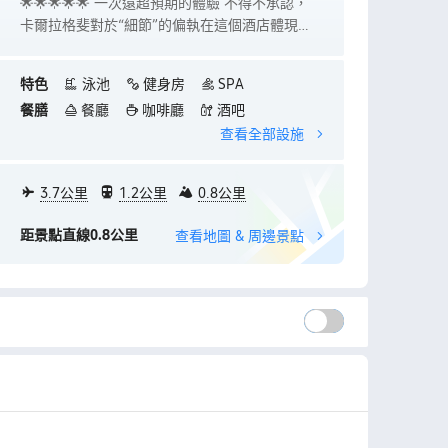
所有酒店職員表現極具專業水準而且非常友善，
首次入住拉
每一位員工見到小朋友都會主動打招呼，笑容滿
前枱或清潔
面。因為今次係去慶祝生日，酒店非常貼心安排
過嚴格培訓
生日驚喜，小朋友非常開心！另外，酒店同房內
者，亦多謝管家
特色
泳池
健身房
SPA
設施整體大氣奢華且非常新穎乾淨，床好舒服。
介紹房間用
餐膳
餐廳
咖啡廳
酒吧
酒店早餐品質極高！種類繁多，由中式點心、粥
果，小吃。
查看全部設施
品到西式糕點都有，非常滿足！ 酒店房間大、設
施新、服務無可挑剔，退房時還有彈性安排，讓
我們一家三口度過了一個難忘的生日假期。
3.7公里
1.2公里
0.8公里
距景點直線0.8公里
查看地圖 & 周邊景點