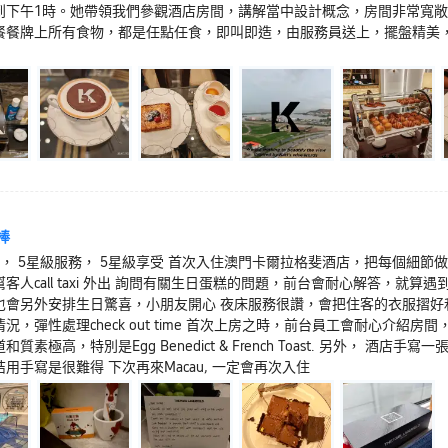
到下午1時。她帶領我們參觀酒店房間，講解當中設計概念，房間非常寬
餐餐牌上所有食物，都是任點任食，即叫即造，由服務員送上，擺盤精美
棒
店， 5星級服務， 5星級享受 首次入住澳門卡爾拉格斐酒店，把每個細節
客人call taxi 外出 詢問有關生日蛋糕的問題，前台會耐心解答，
也會另外安排生日驚喜，小朋友開心 夜床服務很讚，會把住客的衣服摺好和
況，彈性處理check out time 首次上房之時，前台員工會耐心介
和質素極高，特別是Egg Benedict & French Toast. 另外， 
用手寫是很難得 下次再來Macau, 一定會再次入住