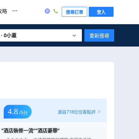
...
攻略
搜尋訂單
登入
 · 0小童
重新搜尋
4.8
源自718位住客點評
/5分
“酒店裝修一流”
“酒店豪華”