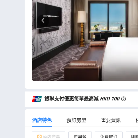
 5星級享受 首次入住
環境好好，服務員態慶好，貼心。這
把每個細節做到極致 酒店
坐車去各個地方。推薦
，有禮貌，主動打招呼。也
的問
，就算遇到有些困難的問
的員工來解答，很好。酒店
朋友開心 夜床服務很
 酒店和房間設計
息, 前台會跟據客人的情
 首次上房之時，前
是早餐，對比
類一定比較少，但味道和質
ict & French Toast. 另
心意咭來歡迎入住客人，十分
要知道現在心意咭用手寫是很
銀聯支付優惠每單最高減
HKD 100
cau, 一定會再次入住
酒店特色
預訂房型
重要資訊
酒店套票
包早餐
免費取消
即