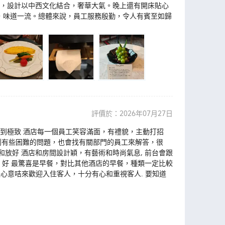
敞，設計以中西文化結合，奢華大氣。晚上還有開床貼心
，味道一流。總體來說，員工服務殷勤，令人有賓至如歸
評價於：2026年07月27日
做到極致 酒店每一個員工笑容滿面，有禮貌，主動打招
就算遇到有些困難的問題，也會找有關部門的員工來解答，很
放好 酒店和房間設計穎，有藝術和時尚氣息, 前台會跟
紹房間，好 最驚喜是早餐，對比其他酒店的早餐，種類一定比較
酒店手寫一張心意咭來歡迎入住客人，十分有心和重視客人. 要知道