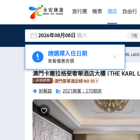
旅行團
機票
酒店
自由行
2026年08月08日
週六
1晚
請選擇入住日期
酒店
澳門酒店
澳門卡爾拉格斐奢華酒店大樓
(THE KARL LAG
查看優惠房價
澳門卡爾拉格斐奢華酒店大樓
(THE KARL 
澳門豪華酒店榜 NO.10
射擊路
2021開業；
270間房