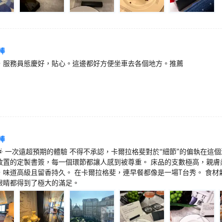
棒
，服務員態慶好，貼心。這邊都好方便坐車去各個地方。推薦
棒
🌟🌟 一次遠超預期的體驗 不得不承認，卡爾拉格斐對於“細節”的偏執在這個
放置的定製書簽，每一個環節都讓人感到被尊重。 床品的支數極高，親膚
，味道高級且留香持久。 在卡爾拉格斐，連早餐都像是一場T台秀。 食
眼睛都得到了極大的滿足。