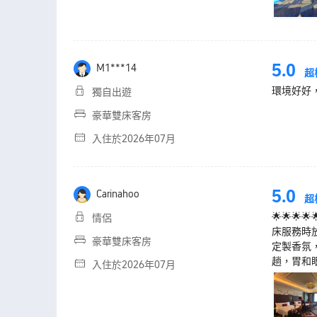
5.0
M1***14
超
環境好好
獨自出遊
豪華雙床客房
入住於2026年07月
5.0
Carinahoo
超
🌟🌟
情侶
床服務時
豪華雙床客房
定製香氛
趟，胃和
入住於2026年07月