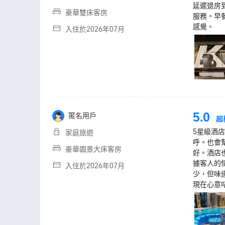
延遲退房
豪華雙床客房
服務。早
感覺。
入住於2026年07月
5.0
匿名用戶
超
5星級酒
家庭旅遊
呼。也會幫
豪華園景大床客房
好。酒店
據客人的情
入住於2026年07月
少，但味道
現在心意咭